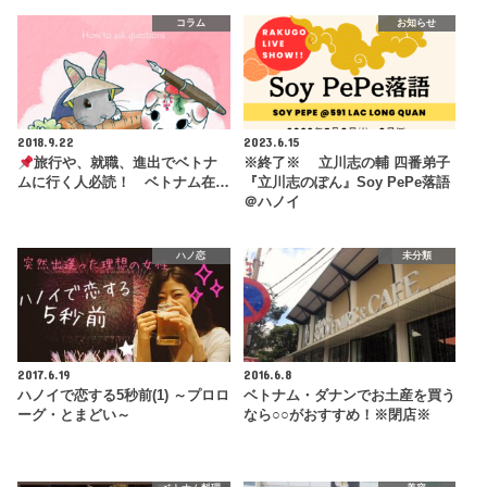
コラム
お知らせ
2018.9.22
2023.6.15
旅行や、就職、進出でベトナ
※終了※ 立川志の輔 四番弟子
ムに行く人必読！ ベトナム在…
『立川志のぽん』Soy PePe落語
＠ハノイ
ハノ恋
未分類
2017.6.19
2016.6.8
ハノイで恋する5秒前(1) ～プロロ
ベトナム・ダナンでお土産を買う
ーグ・とまどい～
なら○○がおすすめ！※閉店※