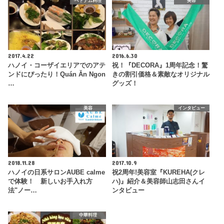
ベトナム料理
美容
2017.4.22
2016.6.30
ハノイ・コーザイエリアでのアテ
祝！『DECORA』1周年記念！驚
ンドにぴったり！Quán Ăn Ngon
きの割引価格＆素敵なオリジナル
…
グッズ！
美容
インタビュー
2018.11.28
2017.10.9
ハノイの日系サロンAUBE calme
祝2周年!美容室『KUREHA(クレ
で体験！ 新しいお手入れ方
ハ)』紹介＆美容師山志田さんイ
法"ノー…
ンタビュー
中華料理