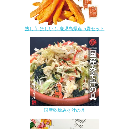
熟し芋 ほしいも 鹿児島県産 5袋セット
国産乾燥みそ汁の具