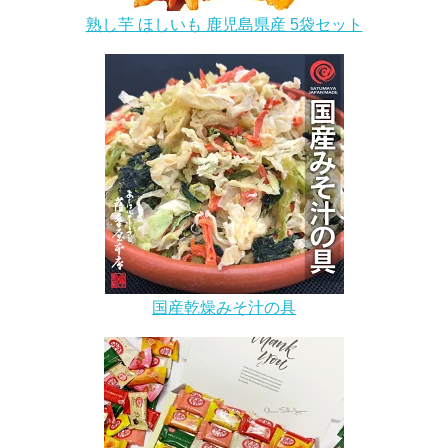
熟し芋 ほしいも 鹿児島県産 5袋セット
国産乾燥みそ汁の具