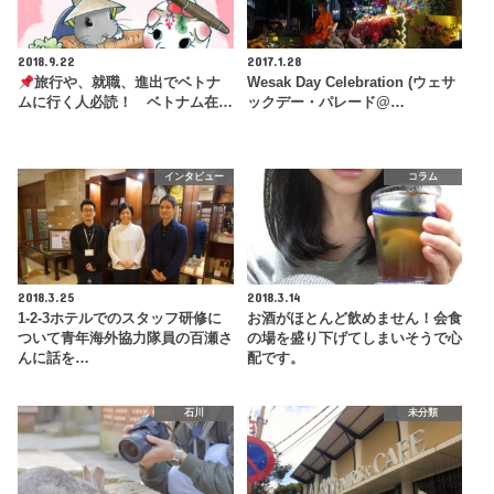
2018.9.22
2017.1.28
旅行や、就職、進出でベトナ
Wesak Day Celebration (ウェサ
ムに行く人必読！ ベトナム在…
ックデー・パレード@…
インタビュー
コラム
2018.3.25
2018.3.14
1-2-3ホテルでのスタッフ研修に
お酒がほとんど飲めません！会食
ついて青年海外協力隊員の百瀬さ
の場を盛り下げてしまいそうで心
んに話を…
配です。
石川
未分類