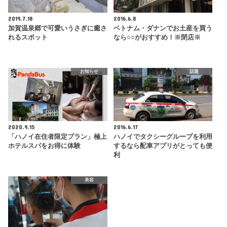
2019.7.18
2016.6.8
加賀温泉郷で可愛いうさぎに癒さ
ベトナム・ダナンでお土産を買う
れるスポット
なら○○がおすすめ！※閉店※
お知らせ
話題
2020.9.15
2016.6.17
「ハノイ在住者限定プラン」極上
ハノイでタクシーグループを利用
ホテルスパをお得に体験
するなら配車アプリがとっても便
利
美容