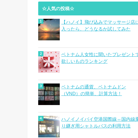
☆人気の投稿☆
【ハノイ】飛び込みでマッサージ店
入ったら、どうなるか試してみた
ベトナム人女性に聞いたプレゼント
欲しいものランキング
ベトナムの通貨、ベトナムドン
（VND）の簡単、計算方法！
ハノイノイバイ空港国際線⇔国内線
り継ぎ用シャトルバスの利用方法