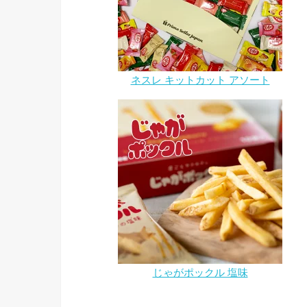
ネスレ キットカット アソート
じゃがポックル 塩味