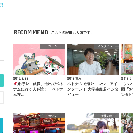
男
RECOMMEND
こちらの記事も人気です。
コラム
インタビュー
2018.9.22
2019.11.4
2019.6.
旅行や、就職、進出でベト
ベトナムで海外エンジニアイ
【ハノ
ナムに行く人必読！ ベトナ
ンターン！ 大学生航君インタ
園「お
ム在…
ビュー
ンタビ
カジノ
女性の日