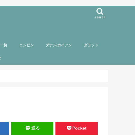
search
事一覧
ニンビン
ダナン/ホイアン
ダラット
て
バー紹介
頼について
ポリシー
送る
Pocket