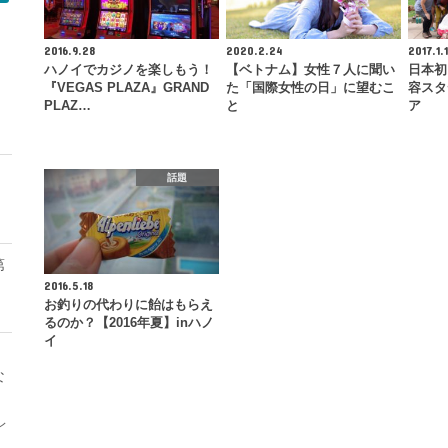
2016.9.28
2020.2.24
2017.1.
ハノイでカジノを楽しもう！
【ベトナム】女性７人に聞い
日本初
モ
『VEGAS PLAZA』GRAND
た「国際女性の日」に望むこ
容スタ
PLAZ…
と
ア
話題
第
2016.5.18
お釣りの代わりに飴はもらえ
るのか？【2016年夏】inハノ
イ
な
レ