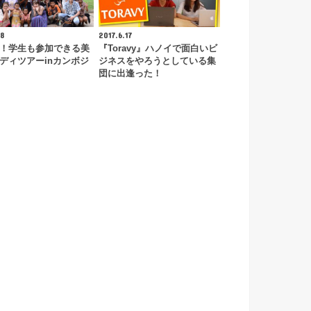
18
2017.6.17
！学生も参加できる美
『Toravy』ハノイで面白いビ
ディツアーinカンボジ
ジネスをやろうとしている集
団に出逢った！