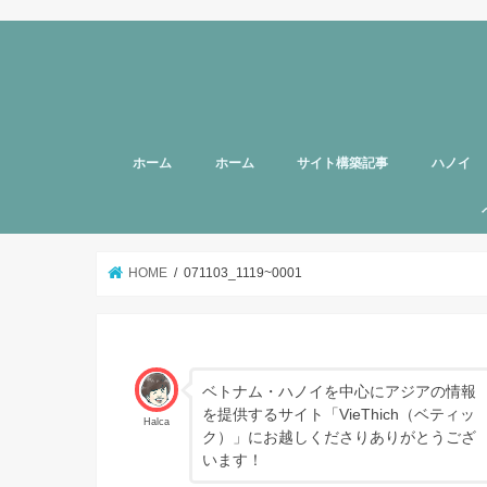
ホーム
ホーム
サイト構築記事
ハノイ
旅行者向
美容
グルメ
話題
スポット
お土産
マッサー
ヘルスケ
女性向け
子育て
HOTTAB
ハノイ近
アプリ
アンケー
支援
HOME
071103_1119~0001
ベトナム・ハノイを中心にアジアの情報
を提供するサイト「VieThich（ベティッ
Halca
ク）」にお越しくださりありがとうござ
います！