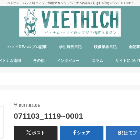
ベトナム・ハノイ時々アジア情報マガジン｜ベトナム(Việt)＋好き(Thích)＝♡VIETHICH♡
ハノイDEハロプロ記事
学生時代日記
映像業界日記
全記
け
ジ
ア
郊観光
ト
ベトナム料理
多国籍料理
ハンバーガー
カフェ
中華料理
日本食
ラーメン
デリバリーサービス
パブ／バー
ベトナム南部
その他
インタビュー
コラム
サイトについ
ニャチャン
ホーチミン
フーコック
日本
韓国
シンガポール
タイ
カンボジア
マレーシア
オーストラリア
イタリア
パリ
パラオ
目指せエッセイ出版
サイトマップ
運営者＆メン
お問い合わせ
料金表
PR記事制作依
プライバシー
メディア掲載
2017.03.06
071103_1119~0001
ポスト
シェア
はてブ