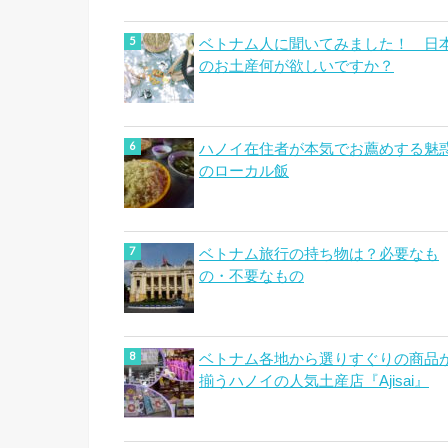
ベトナム人に聞いてみました！ 日
のお土産何が欲しいですか？
ハノイ在住者が本気でお薦めする魅
のローカル飯
ベトナム旅行の持ち物は？必要なも
の・不要なもの
ベトナム各地から選りすぐりの商品
揃うハノイの人気土産店『Ajisai』