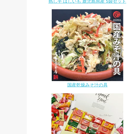
熟し芋 ほしいも 鹿児島県産 5袋セット
国産乾燥みそ汁の具