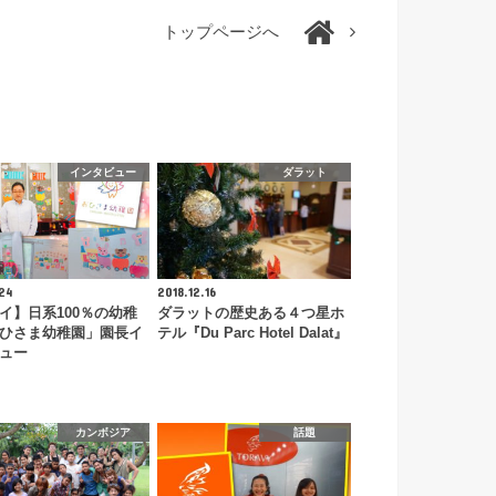
トップページへ
インタビュー
ダラット
24
2018.12.16
イ】日系100％の幼稚
ダラットの歴史ある４つ星ホ
ひさま幼稚園」園長イ
テル『Du Parc Hotel Dalat』
ュー
カンボジア
話題