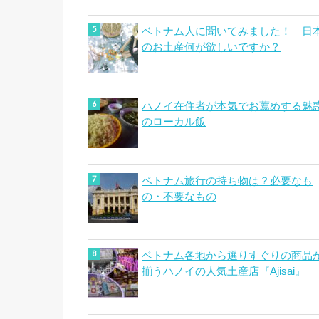
ベトナム人に聞いてみました！ 日
のお土産何が欲しいですか？
ハノイ在住者が本気でお薦めする魅
のローカル飯
ベトナム旅行の持ち物は？必要なも
の・不要なもの
ベトナム各地から選りすぐりの商品
揃うハノイの人気土産店『Ajisai』