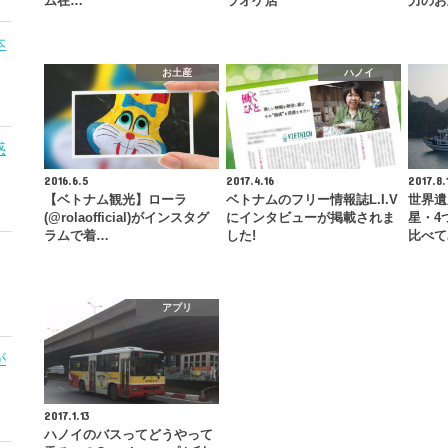
ム在…
ラオケ店
力のお
本
お土産
ハノイ
惑
2016.6.5
2017.4.16
2017.8.
【ベトナム観光】ローラ
ベトナムのフリー情報誌L.I.V
世界遺
(@rolaofficial)がインスタグ
にインタビューが掲載されま
星・4
ラムで着…
した!
比べて
アプリ
が
2017.1.13
ハノイのバスってどうやって