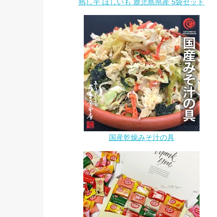
熟し芋 ほしいも 鹿児島県産 5袋セット
国産乾燥みそ汁の具