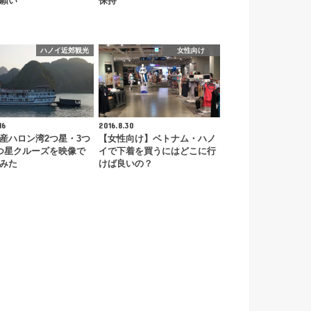
願い
保持
ハノイ近郊観光
女性向け
16
2016.8.30
産ハロン湾2つ星・3つ
【女性向け】ベトナム・ハノ
つ星クルーズを映像で
イで下着を買うにはどこに行
みた
けば良いの？