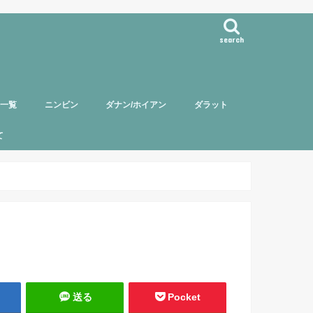
search
事一覧
ニンビン
ダナン/ホイアン
ダラット
て
バー紹介
頼について
ポリシー
送る
Pocket