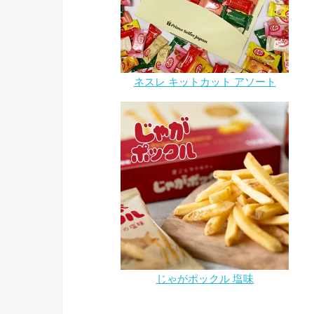
ネスレ キットカット アソート
じゃがポックル 塩味