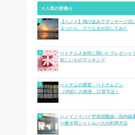
☆人気の投稿☆
【ハノイ】飛び込みでマッサージ店
入ったら、どうなるか試してみた
ベトナム人女性に聞いたプレゼント
欲しいものランキング
ベトナムの通貨、ベトナムドン
（VND）の簡単、計算方法！
ハノイノイバイ空港国際線⇔国内線
り継ぎ用シャトルバスの利用方法