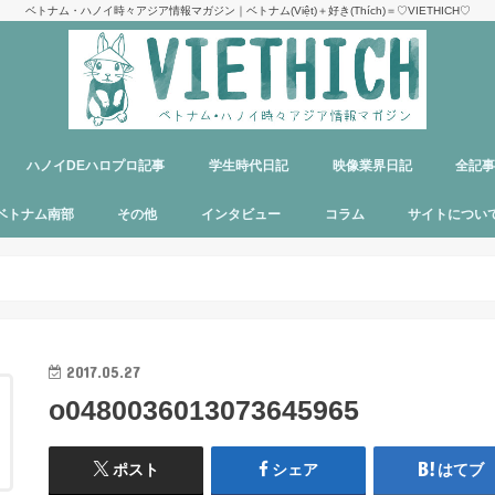
ベトナム・ハノイ時々アジア情報マガジン｜ベトナム(Việt)＋好き(Thích)＝♡VIETHICH♡
ハノイDEハロプロ記事
学生時代日記
映像業界日記
全記
け
ジ
ア
郊観光
ト
ベトナム料理
多国籍料理
ハンバーガー
カフェ
中華料理
日本食
ラーメン
デリバリーサービス
パブ／バー
ベトナム南部
その他
インタビュー
コラム
サイトについ
ニャチャン
ホーチミン
フーコック
日本
韓国
シンガポール
タイ
カンボジア
マレーシア
オーストラリア
イタリア
パリ
パラオ
目指せエッセイ出版
サイトマップ
運営者＆メン
お問い合わせ
料金表
PR記事制作依
プライバシー
メディア掲載
2017.05.27
o0480036013073645965
ポスト
シェア
はてブ