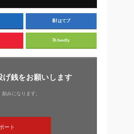
はてブ
feedly
投げ銭をお願いします
、励みになります。
ポート