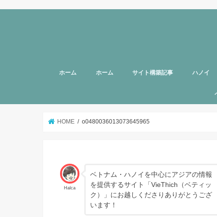
ホーム
ホーム
サイト構築記事
ハノイ
旅行者向
美容
グルメ
話題
スポット
お土産
マッサー
ヘルスケ
女性向け
子育て
HOTTAB
ハノイ近
アプリ
アンケー
支援
HOME
o0480036013073645965
ベトナム・ハノイを中心にアジアの情報
を提供するサイト「VieThich（ベティッ
Halca
ク）」にお越しくださりありがとうござ
います！