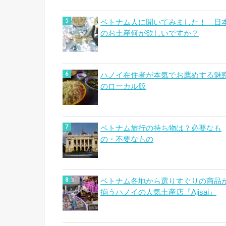
ベトナム人に聞いてみました！ 日
のお土産何が欲しいですか？
ハノイ在住者が本気でお薦めする魅
のローカル飯
ベトナム旅行の持ち物は？必要なも
の・不要なもの
ベトナム各地から選りすぐりの商品
揃うハノイの人気土産店『Ajisai』