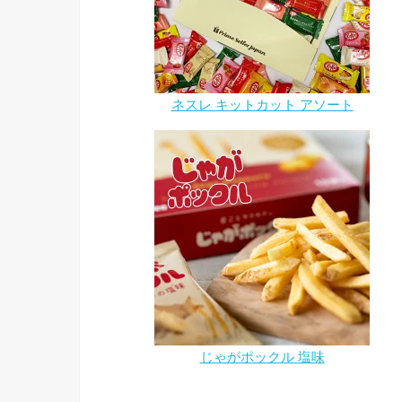
ネスレ キットカット アソート
じゃがポックル 塩味