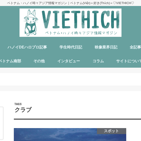
ベトナム・ハノイ時々アジア情報マガジン｜ベトナム(Việt)＋好き(Thích)＝♡VIETHICH♡
ハノイDEハロプロ記事
学生時代日記
映像業界日記
全記
け
ジ
ア
郊観光
ト
ベトナム料理
多国籍料理
ハンバーガー
カフェ
中華料理
日本食
ラーメン
デリバリーサービス
パブ／バー
ベトナム南部
その他
インタビュー
コラム
サイトについ
ニャチャン
ホーチミン
フーコック
日本
韓国
シンガポール
タイ
カンボジア
マレーシア
オーストラリア
イタリア
パリ
パラオ
目指せエッセイ出版
サイトマップ
運営者＆メン
お問い合わせ
料金表
PR記事制作依
プライバシー
メディア掲載
クラブ
スポット