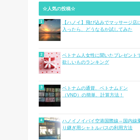
☆人気の投稿☆
【ハノイ】飛び込みでマッサージ店
入ったら、どうなるか試してみた
ベトナム人女性に聞いたプレゼント
欲しいものランキング
ベトナムの通貨、ベトナムドン
（VND）の簡単、計算方法！
ハノイノイバイ空港国際線⇔国内線
り継ぎ用シャトルバスの利用方法