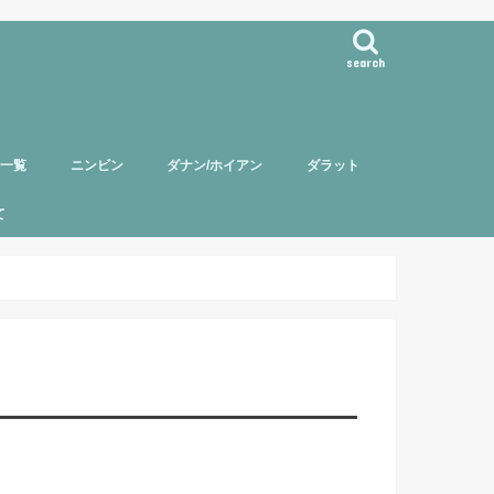
search
事一覧
ニンビン
ダナン/ホイアン
ダラット
て
バー紹介
頼について
ポリシー