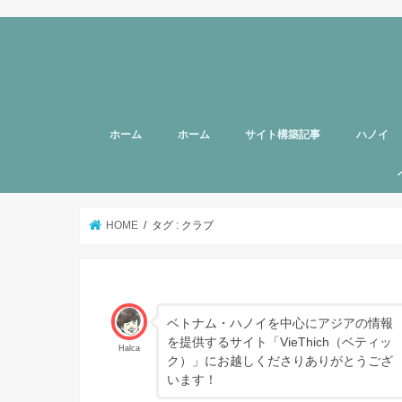
ホーム
ホーム
サイト構築記事
ハノイ
旅行者向
美容
グルメ
話題
スポット
お土産
マッサー
ヘルスケ
女性向け
子育て
HOTTAB
ハノイ近
アプリ
アンケー
支援
HOME
タグ : クラブ
ベトナム・ハノイを中心にアジアの情報
を提供するサイト「VieThich（ベティッ
Halca
ク）」にお越しくださりありがとうござ
います！