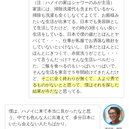
（注：ハノイの家はシャワーのみが主流）
家賃には、掃除洗濯代も含まれているから、
掃除も洗濯も全くしなくてよくて、お殿様み
たいな生活が出来てる。日本でも美容師とし
て生活してたけど、その時の3倍くらい良い
生活をしている。日本で僕の歳だとほんとヤ
バくて・・・。仕事が私服でお洒落な格好を
していないといけないし、日本だとほんとに
ほんとにきつくて、赤貧洗うがごとし・・・
って言うんだっけ？そんな生活レベルだっ
た。ご飯を食べるのもいっぱいいっぱいで、
そんな生活を東京で５年間続けてきたんだけ
ど、
そこに全く終わりが無くて、人より秀で
るものがないとと思って、僕はそれを探した
結果が今だな
と思ってる。
僕は、ハノイに来て本当に良かったなと思
う。中でも色んな人に出逢えて、多分日本に
いたら会えない人たちばかり。
理容師・輝明