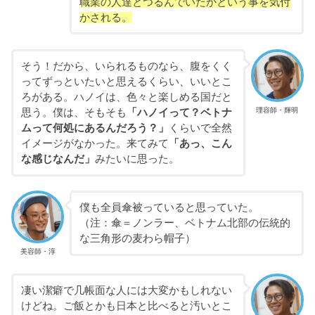
職業の人達とつるんでいたかという事を気付
かされる。
そう！だから、いられるものなら、腹をくく
ってずっといたいと思えるくらい、いいとこ
ろがある。ハノイは、色々と楽しめる国だと
理容師・輝明
思う。僕は、そもそも
「ハノイって？ベトナ
ムって何処にあるんだろう？」
くらいで全然
イメージがなかった。来てみて
「あっ、こん
な感じなんだ」
みたいに思った。
僕も全員傘被っていると思っていた。
（注：傘＝ノンラー、ベトナム北部の伝統的
な三角形の麦わら帽子）
美容師・淳
凄い潔癖で几帳面な人には大変かもしれない
けどね。ご飯とかも日本と比べると汚いとこ