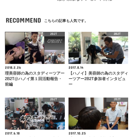
RECOMMEND
こちらの記事も人気です。
2B2T
2B2T
2018.2.26
2017.8.14
理美容師の為のスタディーツアー
【ハノイ】美容師の為のスタディ
2B2T@ハノイ第１回活動報告・
ーツアー2B2T参加者インタビュ
前編
ー
2B2T
2B2T
2017.6.18
2017.10.25