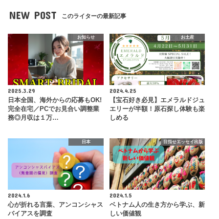
NEW POST
このライターの最新記事
お知らせ
お土産
2025.3.29
2024.4.25
日本全国、海外からの応募もOK!
【宝石好き必見】エメラルドジュ
完全在宅／PCでお見合い調整業
エリーが半額！原石探し体験も楽
務◎月収は１万…
しめる
日本
目指せエッセイ出版
2024.1.6
2024.1.5
心が折れる言葉、アンコンシャス
ベトナム人の生き方から学ぶ、新
バイアスを調査
しい価値観