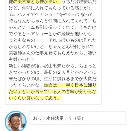
他の美容室とも仲が良い。
うちだけ理髪店だ
けど、仲間に入れてもらっている感じがす
る。ハノイでヘアショー
*
をやるってなった
時もなんかちゃんと仲間に入れてくれて、ち
ゃんとチームも割り振ってくれて、うちだけ
でやるとヘアショーとかの経験が無いから、
まともなもの・・・それっぽいものは作れた
かもしれないけど、ちゃんと3人分けられて
美容師さんの仕事見せてもらえたから、凄い
有難かった！
新しい経験が凄い沢山出来たから、ちょっと
きつかったのは、最初の２ヵ月とかハノイに
来たばかりの頃、生活に慣れるまでが大変だ
ったくらいかな。
最近は、
「早く日本に帰り
たい」
といか言っている人の意味が分からな
いくらい良いなって思う。
おっ！永住決定！？（笑）