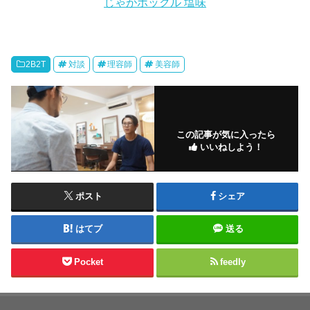
じゃがポックル 塩味
2B2T
対談
理容師
美容師
この記事が気に入ったら
いいねしよう！
ポスト
シェア
はてブ
送る
Pocket
feedly