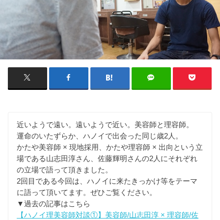
近いようで遠い。遠いようで近い。美容師と理容師。
運命のいたずらか、ハノイで出会った同じ歳2人。
かたや美容師 × 現地採用、かたや理容師 × 出向という立
場である山志田淳さん、佐藤輝明さんの2人にそれぞれ
の立場で語って頂きました。
2回目である今回は、ハノイに来たきっかけ等をテーマ
に語って頂いてます。ぜひご覧ください。
▼過去の記事はこちら
【ハノイ理美容師対談①】美容師/山志田淳 × 理容師/佐