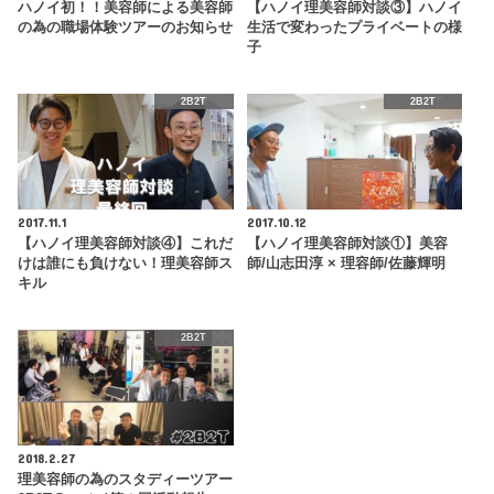
ハノイ初！！美容師による美容師
【ハノイ理美容師対談③】ハノイ
の為の職場体験ツアーのお知らせ
生活で変わったプライベートの様
子
2B2T
2B2T
2017.11.1
2017.10.12
【ハノイ理美容師対談④】これだ
【ハノイ理美容師対談①】美容
けは誰にも負けない！理美容師ス
師/山志田淳 × 理容師/佐藤輝明
キル
2B2T
2018.2.27
理美容師の為のスタディーツアー