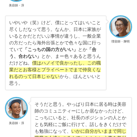
美容師・淳
いやいや（笑）けど、僕にとってはいいこと
尽くしだなって思う。なんか、日本に家族が
いるとかだとだいぶ事情が違うし、一般企業
理容師・輝明
の方だったら海外出張とかで色々な国に行っ
ていて
「こっちの国の方がいい」
とか
「合
う、合わない」
とか、まー色々あると思うん
だけどね。
僕はハノイで良かったし、この職
業だとお客様とプライベートでまで仲良くな
れるのって日本じゃない
から、ほんといいと
思う。
そうだと思う。やっぱり日本に居る時は美容
師のコミュニティーにしか居なかったけど、
こっちにいると、社長のポジションの人とか
美容師・淳
とも気軽にご飯に行けて、話しをきくだけで
も勉強になって、
いかに自分がいままで同じ