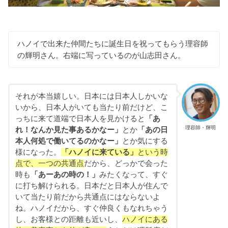
ハノイで出来た仲間たちに誕生日を祝ってもらう理容師
の輝明さん。右端に写っているのが山志田さん。
それが本当嬉しい。日本には日本人しかいな
いから、日本人がいても当たり前だけど、こ
っちに来て道端で日本人を見かけると
「あ
理容師・輝明
れ！なんか見た事あるかなー」
とか
「あの日
本人何処で働いてるのかなー」
とか気にする
様になった。
「ハノイに来ている」
という時
点で、一つの共通点
だから、どっかで会った
時も
「あーあの時の！」
みたくなって、すぐ
に打ち解けられる。日本だと日本人が住んで
いて当たり前だから共通点にはならないよ
ね。ハノイだから、すぐ仲良くもなれちゃう
し、お客様との距離も近いし、
ハノイにある