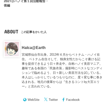
2B2T@ハノイ第１回活動報告・
後編
ABOUT
この記事をかいた人
Halca@Earth
宮城県仙台市出身。2013年６月からベトナム・ハノイ在
住。 ベトナム在住そして、独身女性だからこそ書ける記
事を提供できるよう日々奔走中。自称ハノイ美容マニア。
趣味である各国の「民族衣装」撮影時にベストなコンディ
ションで臨めるよう、日々新しい美容方法を試している。
本人はしっかりしているつもりなのに、度々変な事に巻き
込まれる。地元の後輩からは『
生きるコントby大宮エリ
ー
』と言われている。
WebSite
Twitter
Facebook