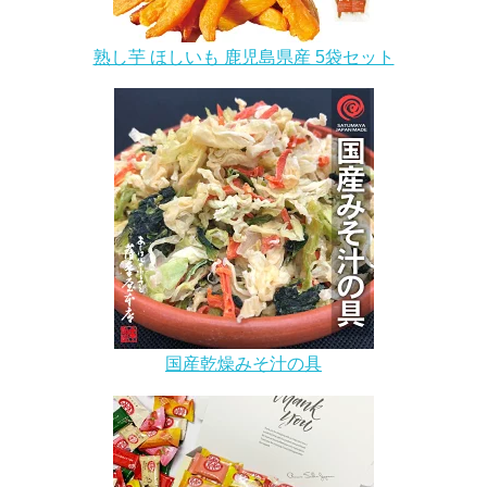
熟し芋 ほしいも 鹿児島県産 5袋セット
国産乾燥みそ汁の具