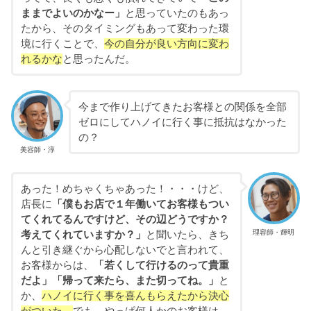
ままでよいのかなー」
と思っていたのもあっ
たから、そのタイミングもあって変わった環
境に行くことで、
今の自分が良い方向に変わ
れるかな
と思ったんだ。
今まで作り上げてきたお客様との関係を全部
ゼロにしてハノイに行く事に抵抗はなかった
の？
美容師・淳
あった！めちゃくちゃあった！・・・けど、
店長に
「僕もお店で１年働いてお客様もつい
てくれてるんですけど、その辺どうですか？
理容師・輝明
考えてくれていますか？」
と聞いたら、きち
んと引き継ぐから心配しないでと言われて、
お客様からは、
「若くして行けるのって貴重
だよ」「帰って来たら、また切ってね。」
と
か、
ハノイに行く事を喜んもらえたから決心