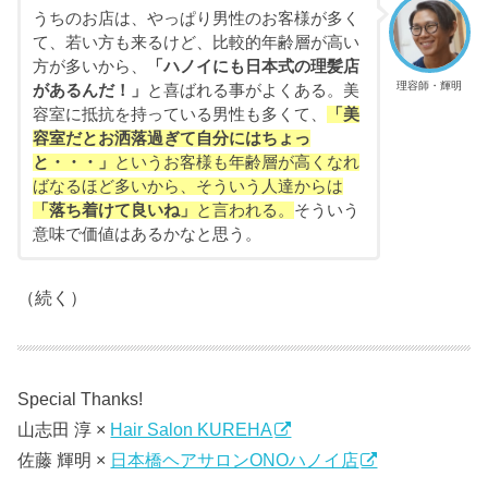
うちのお店は、やっぱり男性のお客様が多く
て、若い方も来るけど、比較的年齢層が高い
方が多いから、
「ハノイにも日本式の理髪店
理容師・輝明
があるんだ！」
と喜ばれる事がよくある。美
容室に抵抗を持っている男性も多くて、
「美
容室だとお洒落過ぎて自分にはちょっ
と・・・」
というお客様も年齢層が高くなれ
ばなるほど多いから、そういう人達からは
「落ち着けて良いね」
と言われる。
そういう
意味で価値はあるかなと思う。
（続く）
Special Thanks!
山志田 淳 ×
Hair Salon KUREHA
佐藤 輝明 ×
日本橋ヘアサロンONOハノイ店