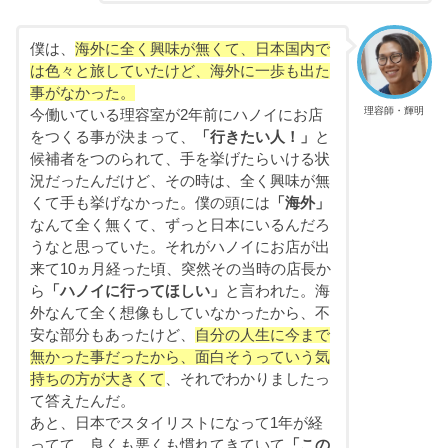
僕は、
海外に全く興味が無くて、日本国内で
は色々と旅していたけど、海外に一歩も出た
事がなかった。
理容師・輝明
今働いている理容室が2年前にハノイにお店
をつくる事が決まって、
「行きたい人！」
と
候補者をつのられて、手を挙げたらいける状
況だったんだけど、その時は、全く興味が無
くて手も挙げなかった。僕の頭には
「海外」
なんて全く無くて、ずっと日本にいるんだろ
うなと思っていた。それがハノイにお店が出
来て10ヵ月経った頃、突然その当時の店長か
ら
「ハノイに行ってほしい」
と言われた。海
外なんて全く想像もしていなかったから、不
安な部分もあったけど、
自分の人生に今まで
無かった事だったから、面白そうっていう気
持ちの方が大きくて
、それでわかりましたっ
て答えたんだ。
あと、日本でスタイリストになって1年が経
ってて、良くも悪くも慣れてきていて
「この