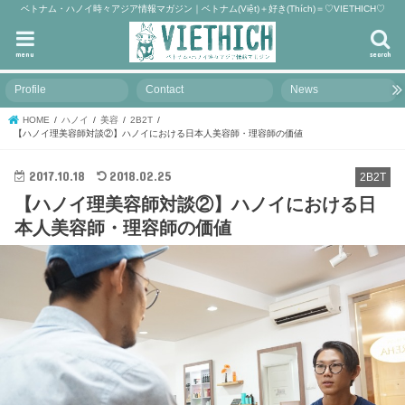
ベトナム・ハノイ時々アジア情報マガジン｜ベトナム(Việt)＋好き(Thích)＝♡VIETHICH♡
menu
search
Profile
Contact
News
HOME
ハノイ
美容
2B2T
【ハノイ理美容師対談②】ハノイにおける日本人美容師・理容師の価値
2017.10.18
2018.02.25
2B2T
【ハノイ理美容師対談②】ハノイにおける日
本人美容師・理容師の価値