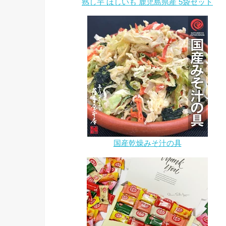
熟し芋 ほしいも 鹿児島県産 5袋セット
国産乾燥みそ汁の具