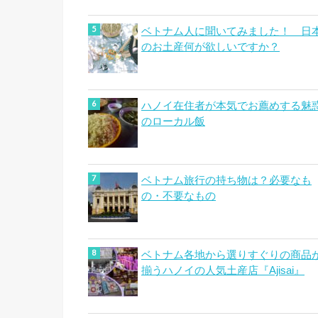
ベトナム人に聞いてみました！ 日
のお土産何が欲しいですか？
ハノイ在住者が本気でお薦めする魅
のローカル飯
ベトナム旅行の持ち物は？必要なも
の・不要なもの
ベトナム各地から選りすぐりの商品
揃うハノイの人気土産店『Ajisai』