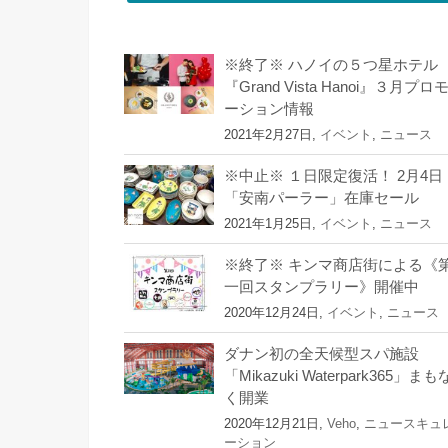
※終了※ ハノイの５つ星ホテル
『Grand Vista Hanoi』３月プロ
ーション情報
2021年2月27日,
イベント
,
ニュース
※中止※ １日限定復活！ 2月4日
「安南パーラー」在庫セール
2021年1月25日,
イベント
,
ニュース
※終了※ キンマ商店街による《
一回スタンプラリー》開催中
2020年12月24日,
イベント
,
ニュース
ダナン初の全天候型スパ施設
「Mikazuki Waterpark365」まも
く開業
2020年12月21日,
Veho
,
ニュースキュ
ーション