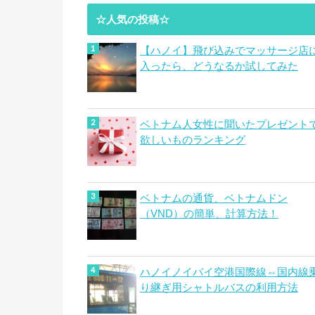
☆人気の投稿☆
【ハノイ】飛び込みでマッサージ店
入ったら、どうなるか試してみた
ベトナム人女性に聞いたプレゼント
欲しいものランキング
ベトナムの通貨、ベトナムドン
（VND）の簡単、計算方法！
ハノイノイバイ空港国際線⇔国内線
り継ぎ用シャトルバスの利用方法