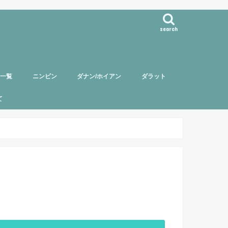
search
事一覧
ニンビン
ダナン/ホイアン
ダラット
て
バー紹介
頼について
ポリシー