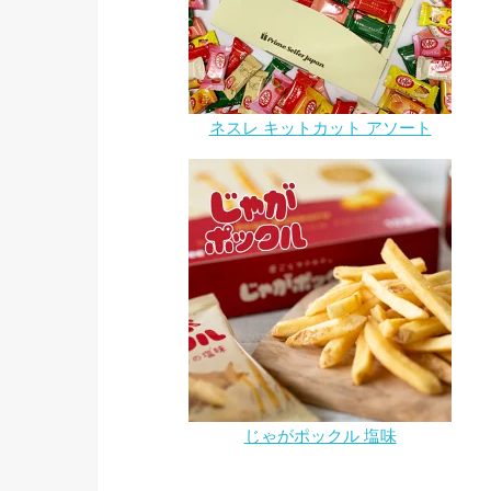
ネスレ キットカット アソート
じゃがポックル 塩味