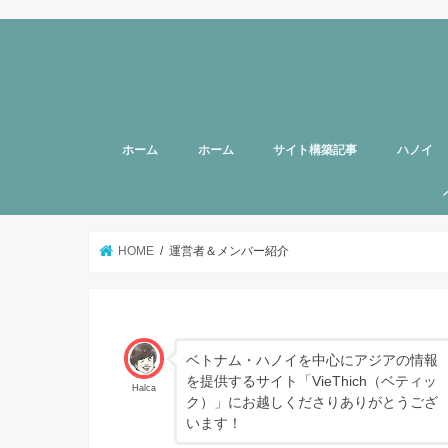
ホーム
ホーム
サイト構築記事
ハノイ
旅行者向
美容
グルメ
話題
スポット
お土産
マッサー
ヘルスケ
女性向け
子育て
HOTTAB
ハノイ近
アプリ
アンケー
支援
HOME
運営者＆メンバー紹介
ベトナム・ハノイを中心にアジアの情報
を提供するサイト「VieThich（ベティッ
Halca
ク）」にお越しくださりありがとうござ
います！