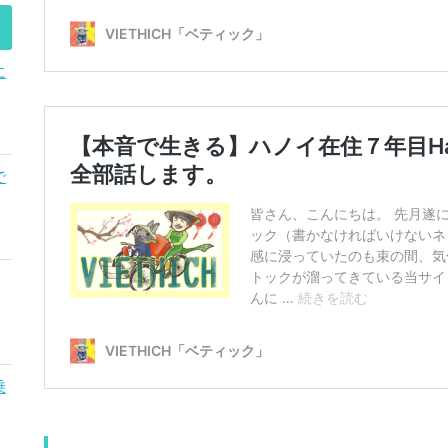
に
で
乗