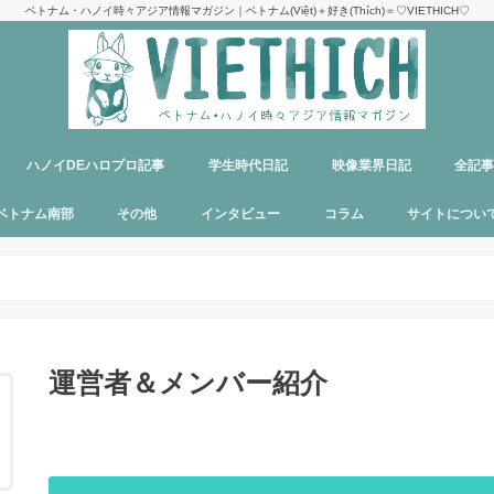
ベトナム・ハノイ時々アジア情報マガジン｜ベトナム(Việt)＋好き(Thích)＝♡VIETHICH♡
ハノイDEハロプロ記事
学生時代日記
映像業界日記
全記
け
ジ
ア
郊観光
ト
ベトナム料理
多国籍料理
ハンバーガー
カフェ
中華料理
日本食
ラーメン
デリバリーサービス
パブ／バー
ベトナム南部
その他
インタビュー
コラム
サイトについ
ニャチャン
ホーチミン
フーコック
日本
韓国
シンガポール
タイ
カンボジア
マレーシア
オーストラリア
イタリア
パリ
パラオ
目指せエッセイ出版
サイトマップ
運営者＆メン
お問い合わせ
料金表
PR記事制作依
プライバシー
メディア掲載
運営者＆メンバー紹介