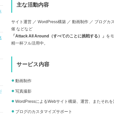
主な活動内容
本
サイト運営 ／ WordPress構築 ／ 動画制作 ／ ブロ
催 などなど
「Attack All Around（すべてのことに挑戦する）」
を
惑
精一杯フル活用中。
サービス内容
動画制作
写真撮影
が
WordPressによるWebサイト構築、運営、またそ
ブログのカスタマイズサポート