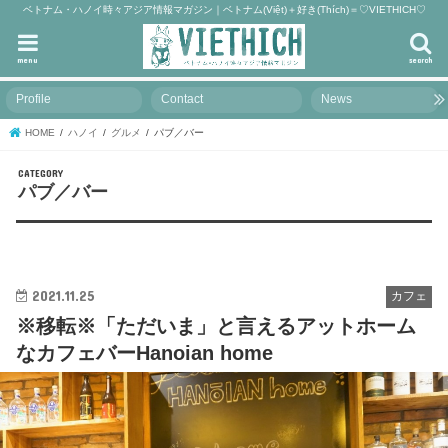
ベトナム・ハノイ時々アジア情報マガジン｜ベトナム(Việt)＋好き(Thích)＝♡VIETHICH♡
menu
search
Profile
Contact
News
HOME
ハノイ
グルメ
パブ／バー
パブ／バー
2021.11.25
カフェ
※移転※「ただいま」と言えるアットホーム
なカフェバーHanoian home