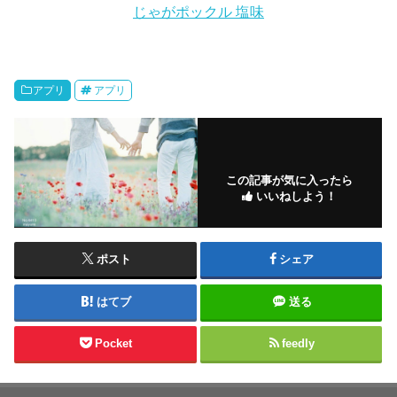
じゃがポックル 塩味
アプリ
アプリ
この記事が気に入ったら
いいねしよう！
ポスト
シェア
はてブ
送る
Pocket
feedly