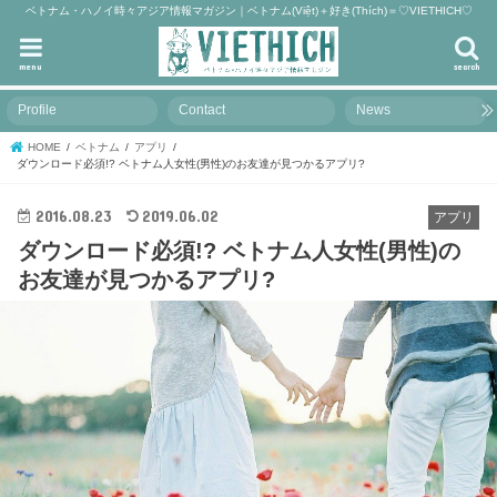
ベトナム・ハノイ時々アジア情報マガジン｜ベトナム(Việt)＋好き(Thích)＝♡VIETHICH♡
menu
search
Profile
Contact
News
HOME
ベトナム
アプリ
ダウンロード必須!? ベトナム人女性(男性)のお友達が見つかるアプリ?
2016.08.23
2019.06.02
アプリ
ダウンロード必須!? ベトナム人女性(男性)の
お友達が見つかるアプリ?