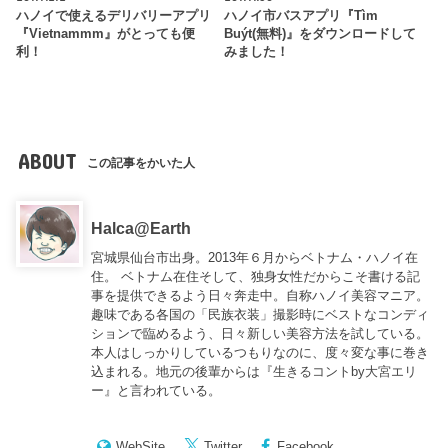
ハノイで使えるデリバリーアプリ
ハノイ市バスアプリ『Tìm
『Vietnammm』がとっても便
Buýt(無料)』をダウンロードして
利！
みました！
ABOUT
この記事をかいた人
Halca@Earth
宮城県仙台市出身。2013年６月からベトナム・ハノイ在
住。 ベトナム在住そして、独身女性だからこそ書ける記
事を提供できるよう日々奔走中。自称ハノイ美容マニア。
趣味である各国の「民族衣装」撮影時にベストなコンディ
ションで臨めるよう、日々新しい美容方法を試している。
本人はしっかりしているつもりなのに、度々変な事に巻き
込まれる。地元の後輩からは『
生きるコントby大宮エリ
ー
』と言われている。
WebSite
Twitter
Facebook