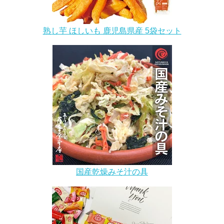
熟し芋 ほしいも 鹿児島県産 5袋セット
国産乾燥みそ汁の具