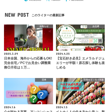
NEW POST
このライターの最新記事
お知らせ
お土産
2025.3.29
2024.4.25
日本全国、海外からの応募もOK!
【宝石好き必見】エメラルドジュ
完全在宅／PCでお見合い調整業
エリーが半額！原石探し体験も楽
務◎月収は１万…
しめる
日本
目指せエッセイ出版
2024.1.6
2024.1.5
心が折れる言葉、アンコンシャス
ベトナム人の生き方から学ぶ、新