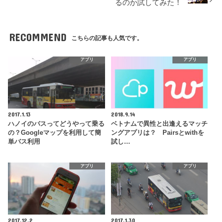
るのか試してみた！
RECOMMEND
こちらの記事も人気です。
アプリ
アプリ
2017.1.13
2018.9.14
ハノイのバスってどうやって乗る
ベトナムで異性と出逢えるマッチ
の？Googleマップを利用して簡
ングアプリは？ Pairsとwithを
単バス利用
試し…
アプリ
アプリ
2017.12.2
2017.1.30