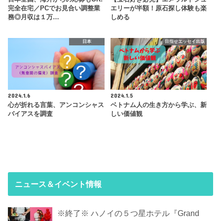
完全在宅／PCでお見合い調整業
エリーが半額！原石探し体験も楽
務◎月収は１万…
しめる
日本
目指せエッセイ出版
2024.1.6
2024.1.5
心が折れる言葉、アンコンシャス
ベトナム人の生き方から学ぶ、新
バイアスを調査
しい価値観
ニュース＆イベント情報
※終了※ ハノイの５つ星ホテル『Grand