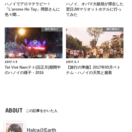
ハノイでアロマテラピー！
ハノイ、オバマ大統領が滞在した
「L'arome Ho Tay」岡部さんに
翌日JWマリオットホテルに行っ
色々聞…
てみた
旅行者向け
旅行者向け
2017.1.9
2017.5.1
Tet Viet Namテト(旧正月)期間中
【旅行の準備】2017年05月ベト
のハノイの様子・2016
ナム・ハノイの天気と服装
ABOUT
この記事をかいた人
Halca@Earth