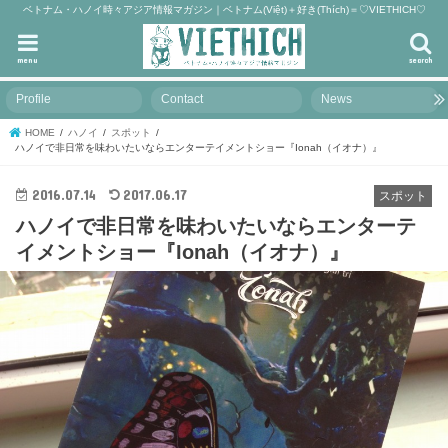
ベトナム・ハノイ時々アジア情報マガジン｜ベトナム(Việt)＋好き(Thích)＝♡VIETHICH♡
menu
search
Profile
Contact
News
HOME
ハノイ
スポット
ハノイで非日常を味わいたいならエンターテイメントショー『Ionah（イオナ）』
2016.07.14
2017.06.17
スポット
ハノイで非日常を味わいたいならエンターテ
イメントショー『Ionah（イオナ）』