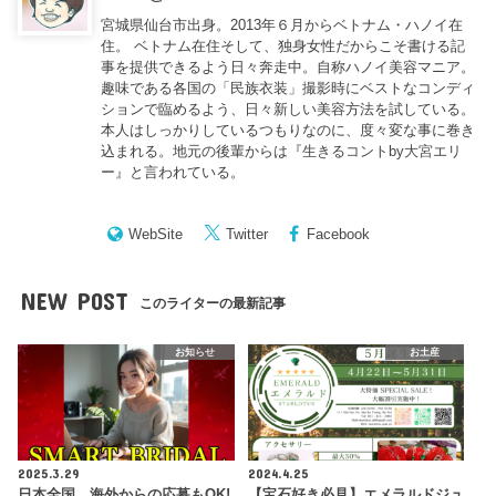
宮城県仙台市出身。2013年６月からベトナム・ハノイ在
住。 ベトナム在住そして、独身女性だからこそ書ける記
事を提供できるよう日々奔走中。自称ハノイ美容マニア。
趣味である各国の「民族衣装」撮影時にベストなコンディ
ションで臨めるよう、日々新しい美容方法を試している。
本人はしっかりしているつもりなのに、度々変な事に巻き
込まれる。地元の後輩からは『
生きるコントby大宮エリ
ー
』と言われている。
WebSite
Twitter
Facebook
NEW POST
このライターの最新記事
お知らせ
お土産
2025.3.29
2024.4.25
日本全国、海外からの応募もOK!
【宝石好き必見】エメラルドジュ