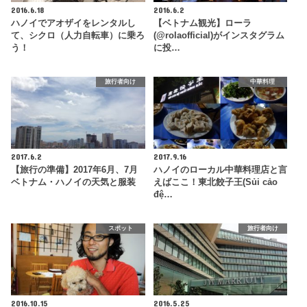
2016.6.18
2016.6.2
ハノイでアオザイをレンタルし
【ベトナム観光】ローラ
て、シクロ（人力自転車）に乗ろ
(@rolaofficial)がインスタグラム
う！
に投…
旅行者向け
中華料理
2017.6.2
2017.9.16
【旅行の準備】2017年6月、7月
ハノイのローカル中華料理店と言
ベトナム・ハノイの天気と服装
えばここ！東北餃子王(Sủi cảo
đệ…
スポット
旅行者向け
2016.10.15
2016.5.25