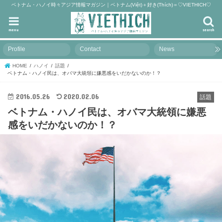
ベトナム・ハノイ時々アジア情報マガジン｜ベトナム(Việt)＋好き(Thích)＝♡VIETHICH♡
menu
search
Profile
Contact
News
HOME
ハノイ
話題
ベトナム・ハノイ民は、オバマ大統領に嫌悪感をいだかないのか！？
2016.05.26
2020.02.06
話題
ベトナム・ハノイ民は、オバマ大統領に嫌悪
感をいだかないのか！？