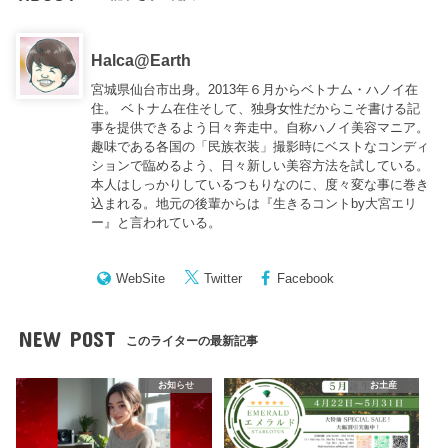
Halca@Earth
宮城県仙台市出身。2013年６月からベトナム・ハノイ在
住。 ベトナム在住そして、独身女性だからこそ書ける記
事を提供できるよう日々奔走中。自称ハノイ美容マニア。
趣味である各国の「民族衣装」撮影時にベストなコンディ
ションで臨めるよう、日々新しい美容方法を試している。
本人はしっかりしているつもりなのに、度々変な事に巻き
込まれる。地元の後輩からは『
生きるコントby大宮エリ
ー
』と言われている。
WebSite
Twitter
Facebook
NEW POST
このライターの最新記事
お知らせ
お土産