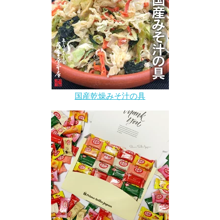
国産乾燥みそ汁の具