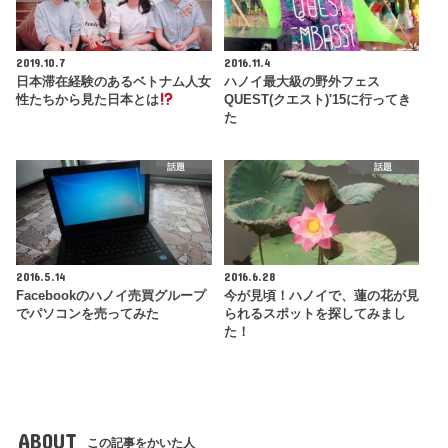
2019.10.7
2016.11.4
日本滞在経験のあるベトナム人女
ハノイ最大級の野外フェス
性たちから見た日本とは
QUEST(クエスト)'15に行ってき
た
話題
話題
2016.5.14
2016.6.28
Facebookのハノイ売買グループ
今が見頃！ハノイで、蓮の花が見
でパソコンを売ってみた
られるスポットを探してみまし
た！
ABOUT
この記事をかいた人