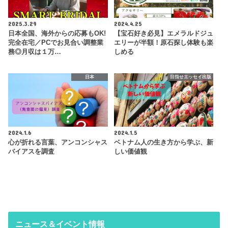
2025.3.29
2024.4.25
日本全国、海外からの応募もOK!
【宝石好き必見】エメラルドジュ
完全在宅／PCでお見合い調整業
エリーが半額！原石探し体験も楽
務◎月収は１万…
しめる
日本
目指せエッセイ出版
2024.1.6
2024.1.5
心が折れる言葉、アンコンシャス
ベトナム人の生き方から学ぶ、新
バイアスを調査
しい価値観
ニュース＆イベント情報