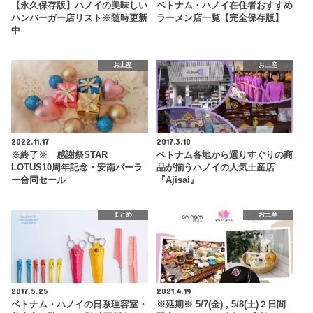
【永久保存版】ハノイの美味しい
ベトナム・ハノイ在住者おすすめ
ハンバーガー店リスト※随時更新
ラーメン店一覧【完全保存版】
中
お土産
お土産
2022.11.17
2017.3.10
※終了※ 感謝祭STAR
ベトナム各地から選りすぐりの商
LOTUS10周年記念・安南パーラ
品が揃うハノイの人気土産店
ー合同セール
『Ajisai』
まとめ
お土産
2017.5.25
2021.4.19
ベトナム・ハノイの日系理容室・
※延期※ 5/7(金) , 5/8(土)２日間