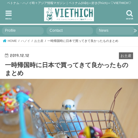
ベトナム・ハノイ時々アジア情報マガジン｜ベトナム(Việt)＋好き(Thích)＝♡VIETHICH♡
menu
search
Profile
Contact
News
HOME
ハノイ
お土産
一時帰国時に日本で買ってきて良かったものまとめ
2019.12.12
お土産
一時帰国時に日本で買ってきて良かったもの
まとめ