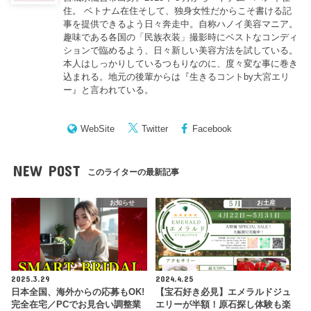
住。 ベトナム在住そして、独身女性だからこそ書ける記
事を提供できるよう日々奔走中。自称ハノイ美容マニア。
趣味である各国の「民族衣装」撮影時にベストなコンディ
ションで臨めるよう、日々新しい美容方法を試している。
本人はしっかりしているつもりなのに、度々変な事に巻き
込まれる。地元の後輩からは『
生きるコントby大宮エリ
ー
』と言われている。
WebSite
Twitter
Facebook
NEW POST
このライターの最新記事
お知らせ
お土産
2025.3.29
2024.4.25
日本全国、海外からの応募もOK!
【宝石好き必見】エメラルドジュ
完全在宅／PCでお見合い調整業
エリーが半額！原石探し体験も楽