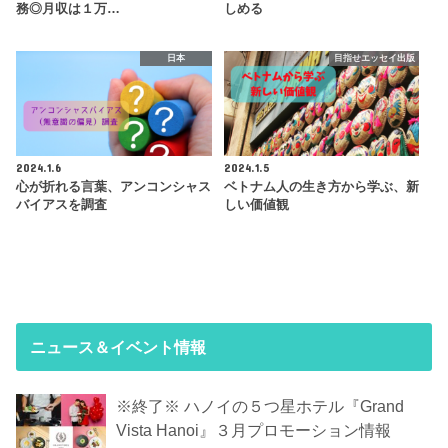
務◎月収は１万…
しめる
日本
目指せエッセイ出版
2024.1.6
2024.1.5
心が折れる言葉、アンコンシャス
ベトナム人の生き方から学ぶ、新
バイアスを調査
しい価値観
ニュース＆イベント情報
※終了※ ハノイの５つ星ホテル『Grand
Vista Hanoi』３月プロモーション情報