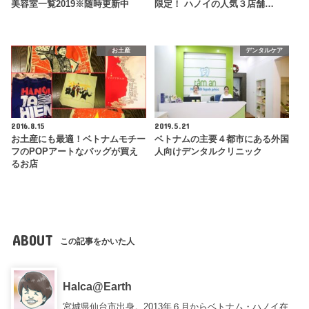
美容室一覧2019※随時更新中
限定！ ハノイの人気３店舗…
お土産
デンタルケア
2016.8.15
2019.5.21
お土産にも最適！ベトナムモチー
ベトナムの主要４都市にある外国
フのPOPアートなバッグが買え
人向けデンタルクリニック
るお店
ABOUT
この記事をかいた人
Halca@Earth
宮城県仙台市出身。2013年６月からベトナム・ハノイ在