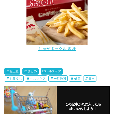
じゃがポックル 塩味
お土産
まとめ
ヘルスケア
お役立ち
ヘルスケア
一時帰国
健康
日本
この記事が気に入ったら
いいねしよう！