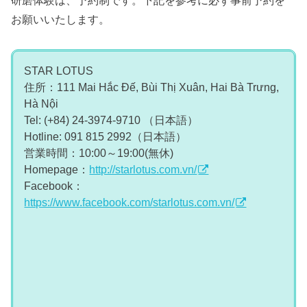
お願いいたします。
STAR LOTUS
住所：111 Mai Hắc Đế, Bùi Thị Xuân, Hai Bà Trưng,
Hà Nội
Tel: (+84) 24-3974-9710 （日本語）
Hotline: 091 815 2992（日本語）
営業時間：10:00～19:00(無休)
Homepage：
http://starlotus.com.vn/
Facebook：
https://www.facebook.com/starlotus.com.vn/