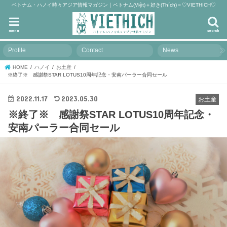
ベトナム・ハノイ時々アジア情報マガジン｜ベトナム(Việt)＋好き(Thích)＝♡VIETHICH♡
menu
search
Profile
Contact
News
HOME
ハノイ
お土産
※終了※ 感謝祭STAR LOTUS10周年記念・安南パーラー合同セール
2022.11.17
2023.05.30
お土産
※終了※ 感謝祭STAR LOTUS10周年記念・
安南パーラー合同セール