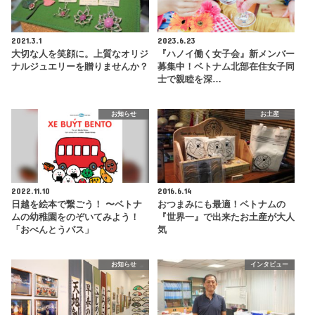
2021.3.1
2023.6.23
大切な人を笑顔に。上質なオリジ
『ハノイ働く女子会』新メンバー
ナルジュエリーを贈りませんか？
募集中！ベトナム北部在住女子同
士で親睦を深…
お知らせ
お土産
2022.11.10
2016.6.14
日越を絵本で繋ごう！ 〜ベトナ
おつまみにも最適！ベトナムの
ムの幼稚園をのぞいてみよう！
『世界一』で出来たお土産が大人
「おべんとうバス」
気
お知らせ
インタビュー