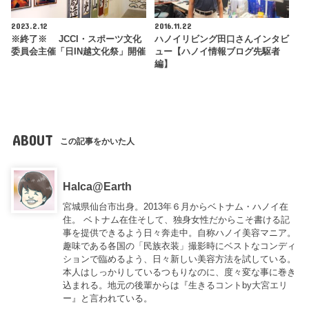
2023.2.12
2016.11.22
※終了※ JCCI・スポーツ文化
ハノイリビング田口さんインタビ
委員会主催「日IN越文化祭」開催
ュー【ハノイ情報ブログ先駆者
編】
ABOUT
この記事をかいた人
Halca@Earth
宮城県仙台市出身。2013年６月からベトナム・ハノイ在
住。 ベトナム在住そして、独身女性だからこそ書ける記
事を提供できるよう日々奔走中。自称ハノイ美容マニア。
趣味である各国の「民族衣装」撮影時にベストなコンディ
ションで臨めるよう、日々新しい美容方法を試している。
本人はしっかりしているつもりなのに、度々変な事に巻き
込まれる。地元の後輩からは『
生きるコントby大宮エリ
ー
』と言われている。