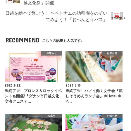
越文化祭」開催
日越を絵本で繋ごう！ 〜ベトナムの幼稚園をのぞい
てみよう！「おべんとうバス」
RECOMMEND
こちらの記事も人気です。
お知らせ
お知らせ
2023.6.22
2023.6.10
※終了※ プロレス＆ロックイベ
※終了※ ハノイ働く女子会『流
ントも開催!『ダナン市日越文化
しそうめんランチ会』＠Hotel du
交流フェステ…
P…
お土産
お知らせ