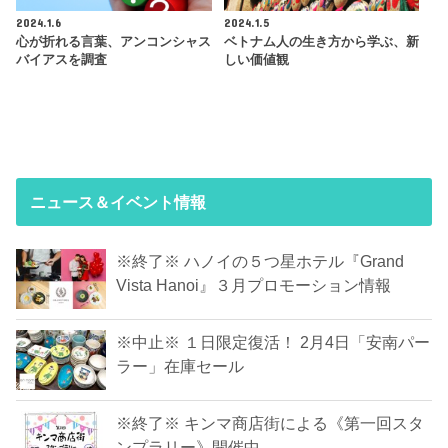
2024.1.6
2024.1.5
心が折れる言葉、アンコンシャス
ベトナム人の生き方から学ぶ、新
バイアスを調査
しい価値観
ニュース＆イベント情報
※終了※ ハノイの５つ星ホテル『Grand
Vista Hanoi』３月プロモーション情報
※中止※ １日限定復活！ 2月4日「安南パー
ラー」在庫セール
※終了※ キンマ商店街による《第一回スタ
ンプラリー》開催中