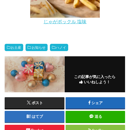
じゃがポックル 塩味
お土産
お知らせ
ハノイ
この記事が気に入ったら
いいねしよう！
ポスト
シェア
はてブ
送る