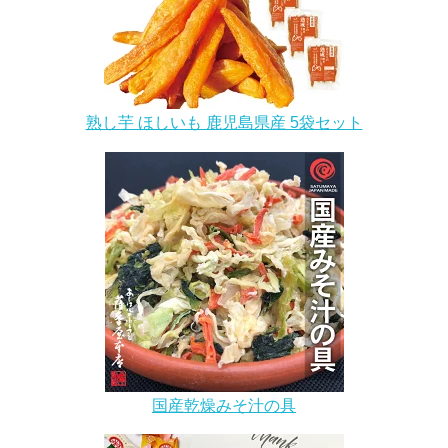
熟し芋 ほしいも 鹿児島県産 5袋セット
国産乾燥みそ汁の具