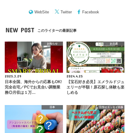
WebSite
Twitter
Facebook
NEW POST
このライターの最新記事
お知らせ
お土産
2025.3.29
2024.4.25
日本全国、海外からの応募もOK!
【宝石好き必見】エメラルドジュ
完全在宅／PCでお見合い調整業
エリーが半額！原石探し体験も楽
務◎月収は１万…
しめる
日本
目指せエッセイ出版