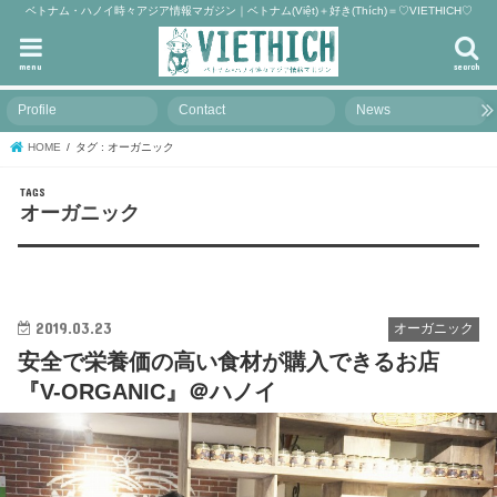
ベトナム・ハノイ時々アジア情報マガジン｜ベトナム(Việt)＋好き(Thích)＝♡VIETHICH♡
menu
search
Profile
Contact
News
HOME
タグ : オーガニック
オーガニック
2019.03.23
オーガニック
安全で栄養価の高い食材が購入できるお店
『V-ORGANIC』＠ハノイ