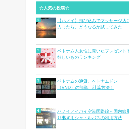
☆人気の投稿☆
【ハノイ】飛び込みでマッサージ店
入ったら、どうなるか試してみた
ベトナム人女性に聞いたプレゼント
欲しいものランキング
ベトナムの通貨、ベトナムドン
（VND）の簡単、計算方法！
ハノイノイバイ空港国際線⇔国内線
り継ぎ用シャトルバスの利用方法