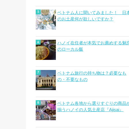
ベトナム人に聞いてみました！ 日
のお土産何が欲しいですか？
ハノイ在住者が本気でお薦めする魅
のローカル飯
ベトナム旅行の持ち物は？必要なも
の・不要なもの
ベトナム各地から選りすぐりの商品
揃うハノイの人気土産店『Ajisai』