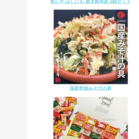
熟し芋 ほしいも 鹿児島県産 5袋セット
国産乾燥みそ汁の具