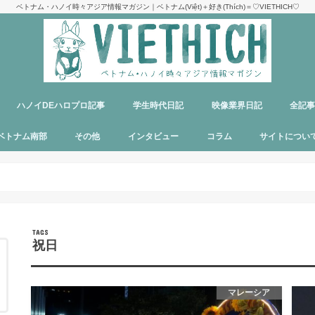
ベトナム・ハノイ時々アジア情報マガジン｜ベトナム(Việt)＋好き(Thích)＝♡VIETHICH♡
ハノイDEハロプロ記事
学生時代日記
映像業界日記
全記
け
ジ
ア
郊観光
ト
ベトナム料理
多国籍料理
ハンバーガー
カフェ
中華料理
日本食
ラーメン
デリバリーサービス
パブ／バー
ベトナム南部
その他
インタビュー
コラム
サイトについ
ニャチャン
ホーチミン
フーコック
日本
韓国
シンガポール
タイ
カンボジア
マレーシア
オーストラリア
イタリア
パリ
パラオ
目指せエッセイ出版
サイトマップ
運営者＆メン
お問い合わせ
料金表
PR記事制作依
プライバシー
メディア掲載
祝日
マレーシア