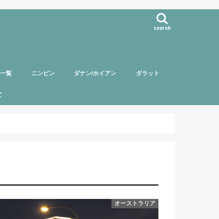
search
事一覧
ニンビン
ダナン/ホイアン
ダラット
て
バー紹介
頼について
ポリシー
オーストラリア