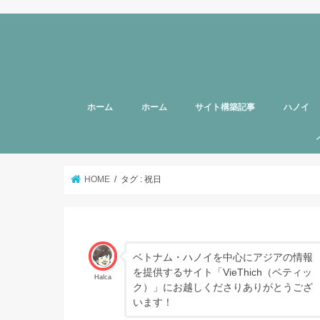
ホーム
ホーム
サイト構築記事
ハノイ
旅行者向
美容
グルメ
話題
スポット
お土産
マッサー
ヘルスケ
女性向け
子育て
HOTTAB
ハノイ近
アプリ
アンケー
支援
HOME
タグ : 祝日
ベトナム・ハノイを中心にアジアの情報
を提供するサイト「VieThich（ベティッ
Halca
ク）」にお越しくださりありがとうござ
います！