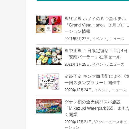
※終了※ ハノイの５つ星ホテル
『Grand Vista Hanoi』３月プロ
ーション情報
2021年2月27日,
イベント
,
ニュース
※中止※ １日限定復活！ 2月4日
「安南パーラー」在庫セール
2021年1月25日,
イベント
,
ニュース
※終了※ キンマ商店街による《
一回スタンプラリー》開催中
2020年12月24日,
イベント
,
ニュース
ダナン初の全天候型スパ施設
「Mikazuki Waterpark365」まも
く開業
2020年12月21日,
Veho
,
ニュースキュ
ーション