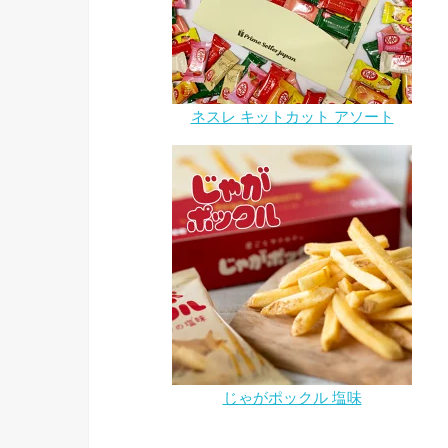
ネスレ キットカット アソート
じゃがポックル 塩味