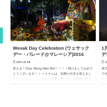
Wesak Day Celebration (ウェサック
1
デー・パレード@マレーシア)2016
デ
2017.01.28
2
皆さま！Chúc Mừng Năm Mới！！！！明けましておめで
本日
とうございます！！ ベトナムは、旧暦の元旦を迎えまし
で
たー！！！！ ・・・という記事を書いている現在はまだ
ら
年が明けていないので、筆者は何をしているか全くわ
ラ
か…
オ