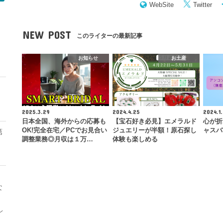
WebSite
Twitter
NEW POST
このライターの最新記事
モ
お知らせ
お土産
2025.3.29
2024.4.25
2024.1.
日本全国、海外からの応募も
【宝石好き必見】エメラルド
心が折
OK!完全在宅／PCでお見合い
ジュエリーが半額！原石探し
ャスバ
第
調整業務◎月収は１万…
体験も楽しめる
な
レ