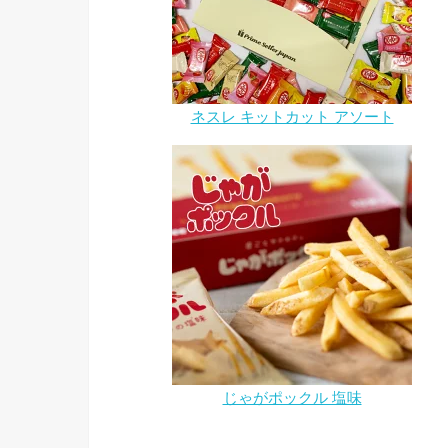
ネスレ キットカット アソート
じゃがポックル 塩味