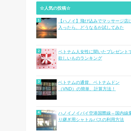
☆人気の投稿☆
【ハノイ】飛び込みでマッサージ店
入ったら、どうなるか試してみた
ベトナム人女性に聞いたプレゼント
欲しいものランキング
ベトナムの通貨、ベトナムドン
（VND）の簡単、計算方法！
ハノイノイバイ空港国際線⇔国内線
り継ぎ用シャトルバスの利用方法