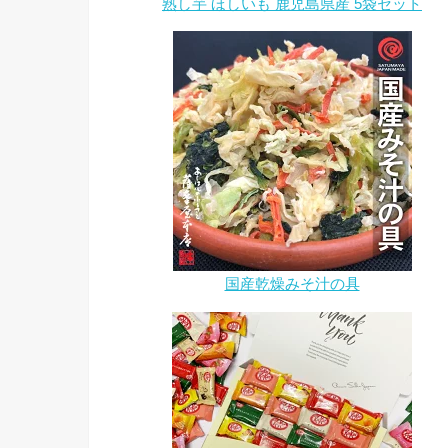
熟し芋 ほしいも 鹿児島県産 5袋セット
国産乾燥みそ汁の具