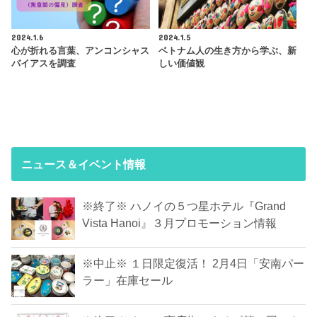
2024.1.6
2024.1.5
心が折れる言葉、アンコンシャス
ベトナム人の生き方から学ぶ、新
バイアスを調査
しい価値観
ニュース＆イベント情報
※終了※ ハノイの５つ星ホテル『Grand
Vista Hanoi』３月プロモーション情報
※中止※ １日限定復活！ 2月4日「安南パー
ラー」在庫セール