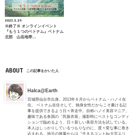
2023.5.29
※終了※ オンラインイベント
『もう１つのベトナム』ベトナム
北部 山岳地帯…
ABOUT
この記事をかいた人
Halca@Earth
宮城県仙台市出身。2013年６月からベトナム・ハノイ在
住。 ベトナム在住そして、独身女性だからこそ書ける記
事を提供できるよう日々奔走中。自称ハノイ美容マニア。
趣味である各国の「民族衣装」撮影時にベストなコンディ
ションで臨めるよう、日々新しい美容方法を試している。
本人はしっかりしているつもりなのに、度々変な事に巻き
込まれる。地元の後輩からは『
生きるコントby大宮エリ