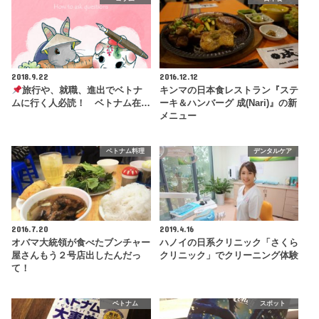
2018.9.22
2016.12.12
旅行や、就職、進出でベトナ
キンマの日本食レストラン『ステ
ムに行く人必読！ ベトナム在…
ーキ＆ハンバーグ 成(Nari)』の新
メニュー
ベトナム料理
デンタルケア
2016.7.20
2019.4.16
オバマ大統領が食べたブンチャー
ハノイの日系クリニック「さくら
屋さんもう２号店出したんだっ
クリニック」でクリーニング体験
て！
ベトナム
スポット