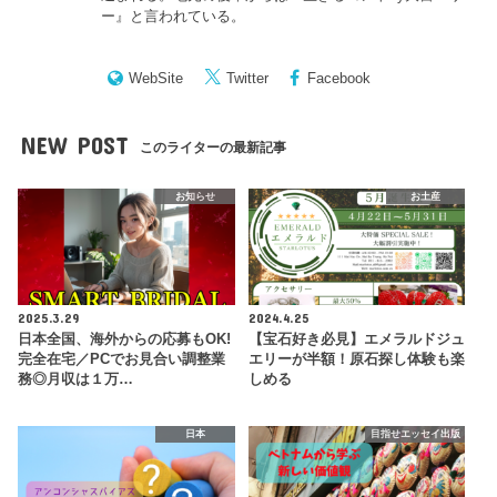
ー
』と言われている。
WebSite
Twitter
Facebook
NEW POST
このライターの最新記事
お知らせ
お土産
2025.3.29
2024.4.25
日本全国、海外からの応募もOK!
【宝石好き必見】エメラルドジュ
完全在宅／PCでお見合い調整業
エリーが半額！原石探し体験も楽
務◎月収は１万…
しめる
日本
目指せエッセイ出版