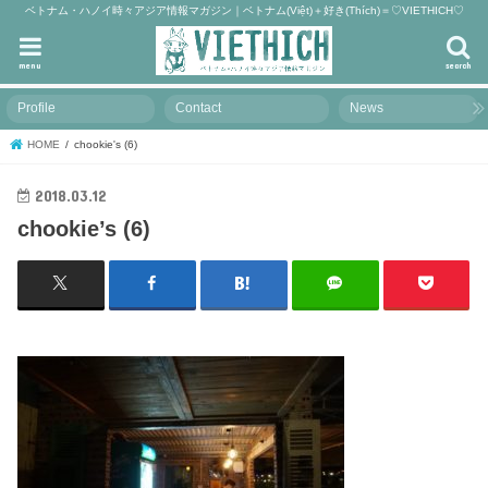
ベトナム・ハノイ時々アジア情報マガジン｜ベトナム(Việt)＋好き(Thích)＝♡VIETHICH♡
menu
search
Profile
Contact
News
HOME
chookie's (6)
2018.03.12
chookie’s (6)