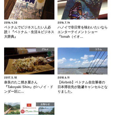
2016.4.30
2016.7.14
ベトナムでビジネスしたい人必
ハノイで非日常を味わいたいなら
読！『ベトナム・生活＆ビジネス
エンターテイメントショー
大辞典』
『Ionah（イオ…
グルメ
コラム
2017.5.10
2018.6.11
奈良のたこ焼き屋さん
【Airbnb】ベトナム在住筆者の
『Takoyaki Shin』がハノイ・ド
日本滞在先が急遽キャンセルとな
ンダー区に…
りました。
お知らせ