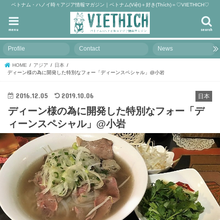
ベトナム・ハノイ時々アジア情報マガジン｜ベトナム(Việt)＋好き(Thích)＝♡VIETHICH♡
menu
search
Profile
Contact
News
HOME
アジア
日本
ディーン様の為に開発した特別なフォー「ディーンスペシャル」@小岩
2016.12.05
2019.10.06
日本
ディーン様の為に開発した特別なフォー「デ
ィーンスペシャル」@小岩