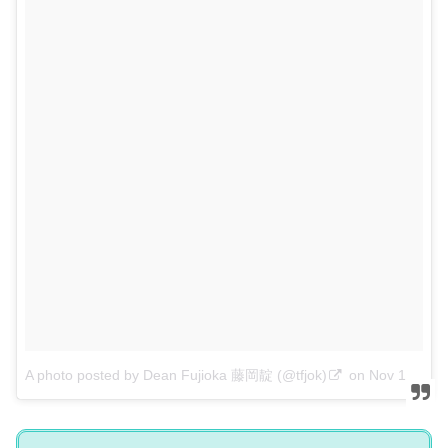
A photo posted by Dean Fujioka 藤岡靛 (@tfjok)
on
Nov 13, 2016 at 6:19am PST