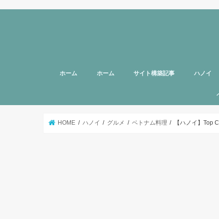
ホーム
ホーム
サイト構築記事
ハノイ
旅行者向
美容
グルメ
話題
スポット
お土産
マッサー
ヘルスケ
女性向け
子育て
HOTTAB
ハノイ近
アプリ
アンケー
支援
HOME
ハノイ
グルメ
ベトナム料理
【ハノイ】Top C