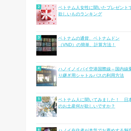
ベトナム人女性に聞いたプレゼント
欲しいものランキング
ベトナムの通貨、ベトナムドン
（VND）の簡単、計算方法！
ハノイノイバイ空港国際線⇔国内線
り継ぎ用シャトルバスの利用方法
ベトナム人に聞いてみました！ 日
のお土産何が欲しいですか？
ハノイ在住者が本気でお薦めする魅