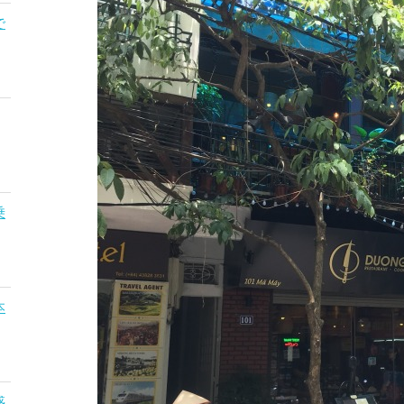
で
乗
本
惑