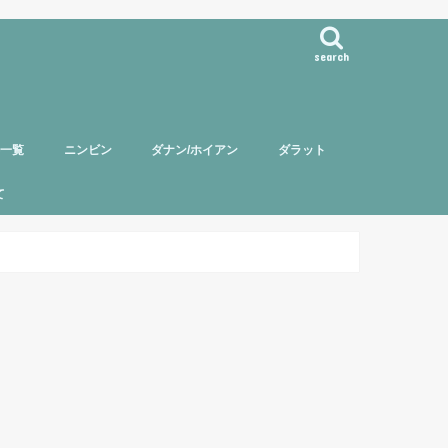
search
事一覧
ニンビン
ダナン/ホイアン
ダラット
て
バー紹介
頼について
ポリシー