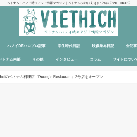
ベトナム・ハノイ時々アジア情報マガジン｜ベトナム(Việt)＋好き(Thích)＝♡VIETHICH♡
ハノイDEハロプロ記事
学生時代日記
映像業界日記
全記
け
ジ
ア
郊観光
ト
ベトナム料理
多国籍料理
ハンバーガー
カフェ
中華料理
日本食
ラーメン
デリバリーサービス
パブ／バー
ベトナム南部
その他
インタビュー
コラム
サイトについ
ニャチャン
ホーチミン
フーコック
日本
韓国
シンガポール
タイ
カンボジア
マレーシア
オーストラリア
イタリア
パリ
パラオ
目指せエッセイ出版
サイトマップ
運営者＆メン
お問い合わせ
料金表
PR記事制作依
プライバシー
メディア掲載
hefのベトナム料理店『Duong’s Restaurant』2号店をオープン