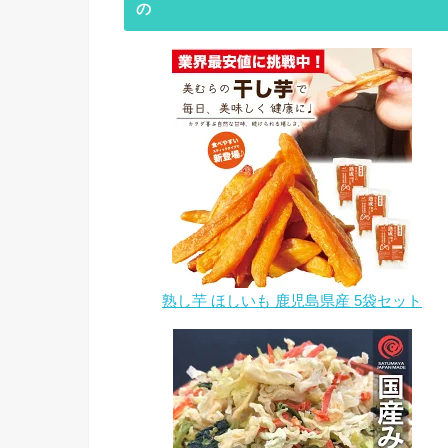
の
熟し芋 ほしいも 鹿児島県産 5袋セット