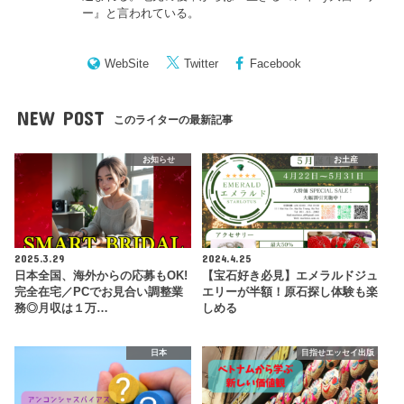
ー
』と言われている。
WebSite
Twitter
Facebook
NEW POST
このライターの最新記事
お知らせ
お土産
2025.3.29
2024.4.25
日本全国、海外からの応募もOK!
【宝石好き必見】エメラルドジュ
完全在宅／PCでお見合い調整業
エリーが半額！原石探し体験も楽
務◎月収は１万…
しめる
日本
目指せエッセイ出版