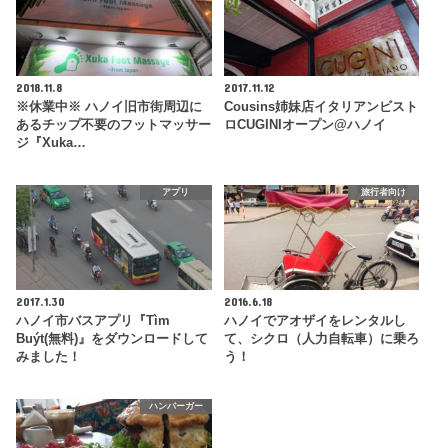
2018.11.8
2017.11.12
※休業中※ ハノイ旧市街周辺に
Cousins姉妹店イタリアンビスト
あるチップ不要のフットマッサー
ロCUGINIオープン@ハノイ
ジ『Xuka…
アプリ
旅行者向け
2017.1.30
2016.6.18
ハノイ市バスアプリ『Tìm
ハノイでアオザイをレンタルし
Buýt(無料)』をダウンロードして
て、シクロ（人力自転車）に乗ろ
みました！
う！
ハンバーガー