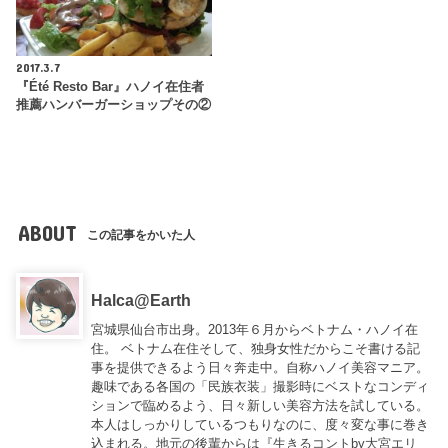
2017.3.7
『Été Resto Bar』ハノイ在住者
推薦ハンバーガーショップその②
ABOUT
この記事をかいた人
Halca@Earth
宮城県仙台市出身。2013年６月からベトナム・ハノイ在
住。 ベトナム在住そして、独身女性だからこそ書ける記
事を提供できるよう日々奔走中。自称ハノイ美容マニア。
趣味である各国の「民族衣装」撮影時にベストなコンディ
ションで臨めるよう、日々新しい美容方法を試している。
本人はしっかりしているつもりなのに、度々変な事に巻き
込まれる。地元の後輩からは『
生きるコントby大宮エリ