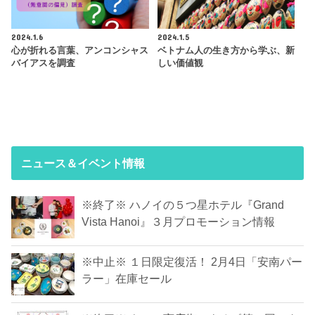
2024.1.6
2024.1.5
心が折れる言葉、アンコンシャス
ベトナム人の生き方から学ぶ、新
バイアスを調査
しい価値観
ニュース＆イベント情報
※終了※ ハノイの５つ星ホテル『Grand
Vista Hanoi』３月プロモーション情報
※中止※ １日限定復活！ 2月4日「安南パー
ラー」在庫セール