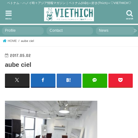
ベトナム・ハノイ時々アジア情報マガジン｜ベトナム(Việt)＋好き(Thích)＝♡VIETHICH♡
menu
search
Profile
Contact
News
HOME
aube ciel
2017.05.02
aube ciel