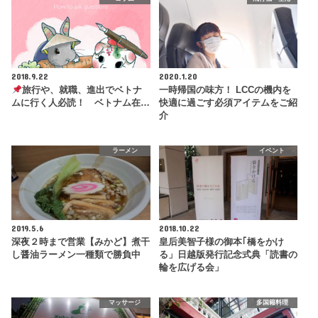
2018.9.22
2020.1.20
旅行や、就職、進出でベトナ
一時帰国の味方！ LCCの機内を
ムに行く人必読！ ベトナム在…
快適に過ごす必須アイテムをご紹
介
ラーメン
イベント
2019.5.6
2018.10.22
深夜２時まで営業【みかど】煮干
皇后美智子様の御本｢橋をかけ
し醤油ラーメン一種類で勝負中
る」日越版発行記念式典「読書の
輪を広げる会」
マッサージ
多国籍料理