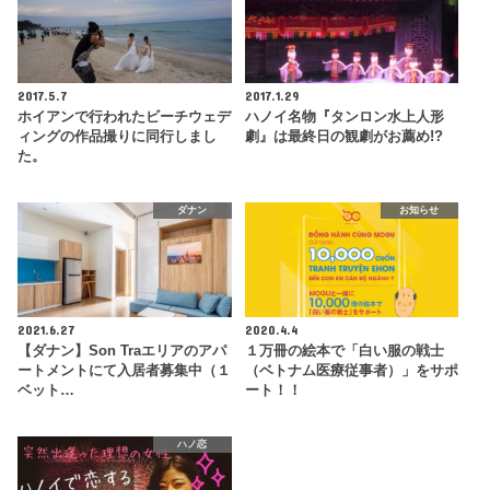
2017.5.7
2017.1.29
ホイアンで行われたビーチウェデ
ハノイ名物『タンロン水上人形
ィングの作品撮りに同行しまし
劇』は最終日の観劇がお薦め!?
た。
ダナン
お知らせ
2021.6.27
2020.4.4
【ダナン】Son Traエリアのアパ
１万冊の絵本で「白い服の戦士
ートメントにて入居者募集中（１
（ベトナム医療従事者）」をサポ
ベット…
ート！！
ハノ恋