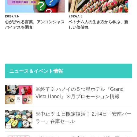
2024.1.6
2024.1.5
心が折れる言葉、アンコンシャス
ベトナム人の生き方から学ぶ、新
バイアスを調査
しい価値観
ニュース＆イベント情報
※終了※ ハノイの５つ星ホテル『Grand
Vista Hanoi』３月プロモーション情報
※中止※ １日限定復活！ 2月4日「安南パー
ラー」在庫セール