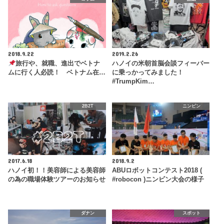
2018.9.22
2019.2.26
旅行や、就職、進出でベトナ
ハノイの米朝首脳会談フィーバー
ムに行く人必読！ ベトナム在…
に乗っかってみました！
#TrumpKim…
2B2T
ニンビン
2017.6.18
2018.9.2
ハノイ初！！美容師による美容師
ABUロボットコンテスト2018 (
の為の職場体験ツアーのお知らせ
#robocon )ニンビン大会の様子
ダナン
スポット