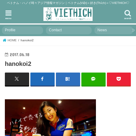
ベトナム・ハノイ時々アジア情報マガジン｜ベトナム(Việt)＋好き(Thích)＝♡VIETHICH♡
menu
search
Profile
Contact
News
HOME
hanokoi2
2017.06.18
hanokoi2