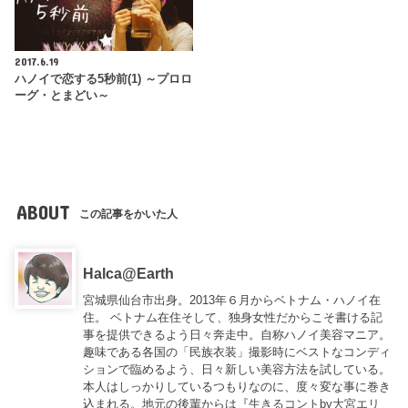
2017.6.19
ハノイで恋する5秒前(1) ～プロロ
ーグ・とまどい～
ABOUT
この記事をかいた人
Halca@Earth
宮城県仙台市出身。2013年６月からベトナム・ハノイ在
住。 ベトナム在住そして、独身女性だからこそ書ける記
事を提供できるよう日々奔走中。自称ハノイ美容マニア。
趣味である各国の「民族衣装」撮影時にベストなコンディ
ションで臨めるよう、日々新しい美容方法を試している。
本人はしっかりしているつもりなのに、度々変な事に巻き
込まれる。地元の後輩からは『
生きるコントby大宮エリ