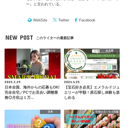
ー
』と言われている。
WebSite
Twitter
Facebook
NEW POST
このライターの最新記事
お知らせ
お土産
2025.3.29
2024.4.25
日本全国、海外からの応募もOK!
【宝石好き必見】エメラルドジュ
完全在宅／PCでお見合い調整業
エリーが半額！原石探し体験も楽
務◎月収は１万…
しめる
日本
目指せエッセイ出版