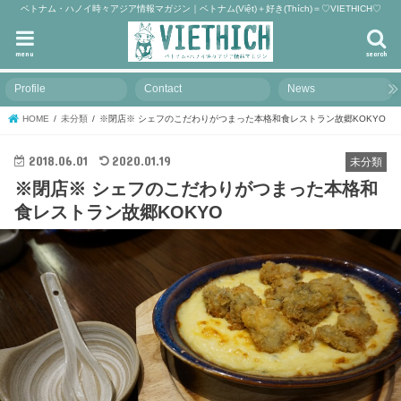
ベトナム・ハノイ時々アジア情報マガジン｜ベトナム(Việt)＋好き(Thích)＝♡VIETHICH♡
menu
search
Profile
Contact
News
HOME
未分類
※閉店※ シェフのこだわりがつまった本格和食レストラン故郷KOKYO
2018.06.01
2020.01.19
未分類
※閉店※ シェフのこだわりがつまった本格和
食レストラン故郷KOKYO