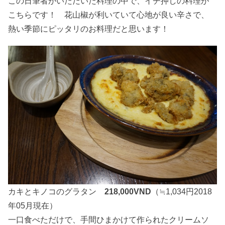
この日筆者がいただいた料理の中で、イチ押しの料理が
こちらです！ 花山椒が利いていて心地が良い辛さで、
熱い季節にピッタリのお料理だと思います！
カキとキノコのグラタン
218,000VND
（≒1,034円2018
年05月現在）
一口食べただけで、手間ひまかけて作られたクリームソ