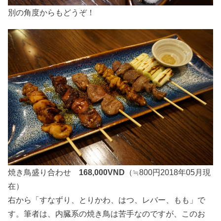
別の角度からもどうぞ！
焼き鳥盛り合わせ
168,000VND
（≒800円2018年05月現
在）
右から「すなずり、とりかわ、はつ、レバー、もも」で
す。筆者は、内臓系の焼き鳥は苦手なのですが、このお