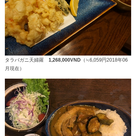
タラバガニ天婦羅
1,268,000VND
（≒6,059円2018年06
月現在）