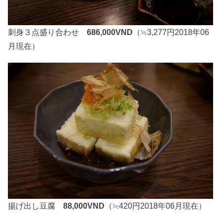
刺身３点盛り合わせ
686,000VND
（≒3,277円2018年06
月現在）
揚げ出し豆腐
88,000VND
（≒420円2018年06月現在）