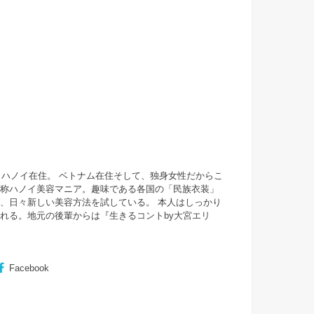
・ハノイ在住。 ベトナム在住そして、独身女性だからこ
自称ハノイ美容マニア。趣味である各国の「民族衣装」
、日々新しい美容方法を試している。 本人はしっかり
まれる。地元の後輩からは『
生きるコントby大宮エリ
Facebook