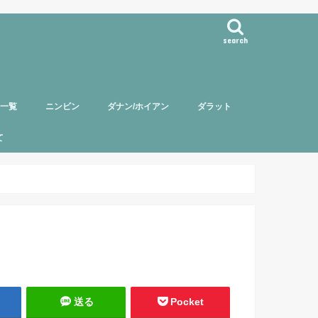
search
事一覧
ニンビン
ダナン/ホイアン
ダラット
て
バー紹介
頼について
ポリシー
送る
Pocket