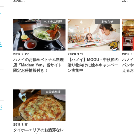
ム在…
法！
本
ベトナム料理
お知らせ
惑
2017.2.27
2020.9.11
2019.6.
ハノイのお勧めベトナム料理
【ハノイ】MOGU・中秋節の
ハノイ
店『Madam Yen』当サイト
贈り物向けに絵本キャンペー
パンや
限定お得情報付き！
ン実施中
えるお
多国籍料理
が
2019.7.17
タイホ―エリアのお洒落なレ