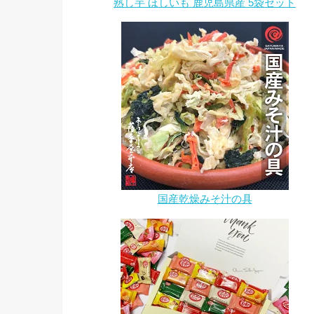
熟し芋 ほしいも 鹿児島県産 5袋セット
国産乾燥みそ汁の具