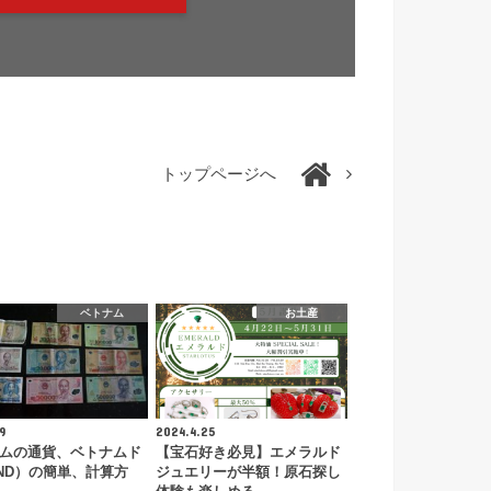
トップページへ
ベトナム
お土産
9
2024.4.25
ムの通貨、ベトナムド
【宝石好き必見】エメラルド
ND）の簡単、計算方
ジュエリーが半額！原石探し