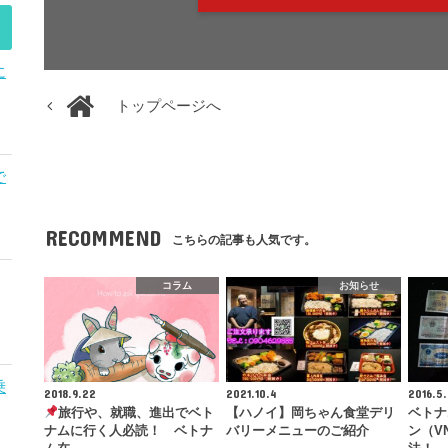
に
トップページへ
で
RECOMMEND
こちらの記事も人気です。
コラム
お知らせ
乗
2018.9.22
2021.10.4
2016.5.
旅行や、就職、進出でベト
【ハノイ】岡ちゃん食堂デリ
ベトナ
ナムに行く人必読！ ベトナ
バリーメニューのご紹介
ン（V