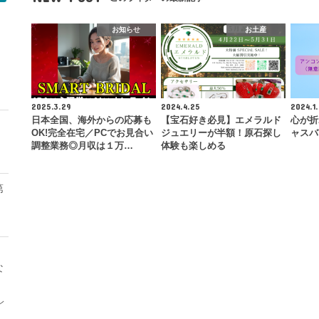
お知らせ
お土産
モ
2025.3.29
2024.4.25
2024.1.
日本全国、海外からの応募も
【宝石好き必見】エメラルド
心が折
OK!完全在宅／PCでお見合い
ジュエリーが半額！原石探し
ャスバ
調整業務◎月収は１万…
体験も楽しめる
第
な
レ