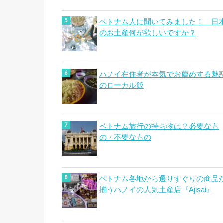
ベトナム人に聞いてみました！ 日
のお土産何が欲しいですか？
ハノイ在住者が本気でお薦めする魅
のローカル飯
ベトナム旅行の持ち物は？必要なも
の・不要なもの
ベトナム各地から選りすぐりの商品
揃うハノイの人気土産店『Ajisai』