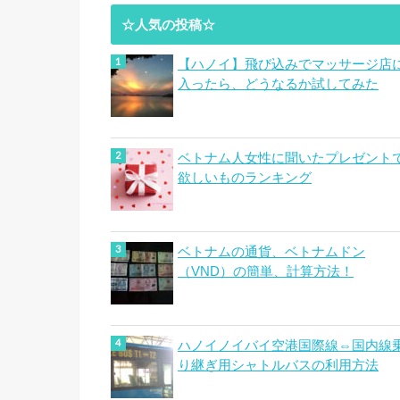
☆人気の投稿☆
【ハノイ】飛び込みでマッサージ店
入ったら、どうなるか試してみた
ベトナム人女性に聞いたプレゼント
欲しいものランキング
ベトナムの通貨、ベトナムドン
（VND）の簡単、計算方法！
ハノイノイバイ空港国際線⇔国内線
り継ぎ用シャトルバスの利用方法