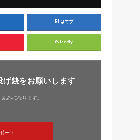
はてブ
feedly
投げ銭をお願いします
、励みになります。
ポート