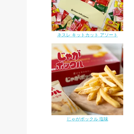
ネスレ キットカット アソート
じゃがポックル 塩味