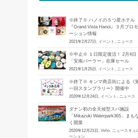
※終了※ ハノイの５つ星ホテル
『Grand Vista Hanoi』３月プロ
ーション情報
2021年2月27日,
イベント
,
ニュース
※中止※ １日限定復活！ 2月4日
「安南パーラー」在庫セール
2021年1月25日,
イベント
,
ニュース
※終了※ キンマ商店街による《
一回スタンプラリー》開催中
2020年12月24日,
イベント
,
ニュース
ダナン初の全天候型スパ施設
「Mikazuki Waterpark365」まも
く開業
2020年12月21日,
Veho
,
ニュースキュ
ーション