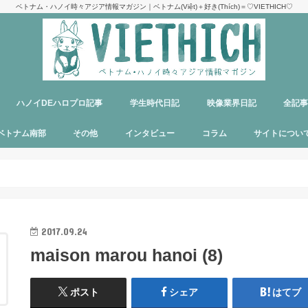
ベトナム・ハノイ時々アジア情報マガジン｜ベトナム(Việt)＋好き(Thích)＝♡VIETHICH♡
ハノイDEハロプロ記事
学生時代日記
映像業界日記
全記
け
ジ
ア
郊観光
ト
ベトナム料理
多国籍料理
ハンバーガー
カフェ
中華料理
日本食
ラーメン
デリバリーサービス
パブ／バー
ベトナム南部
その他
インタビュー
コラム
サイトについ
ニャチャン
ホーチミン
フーコック
日本
韓国
シンガポール
タイ
カンボジア
マレーシア
オーストラリア
イタリア
パリ
パラオ
目指せエッセイ出版
サイトマップ
運営者＆メン
お問い合わせ
料金表
PR記事制作依
プライバシー
メディア掲載
2017.09.24
maison marou hanoi (8)
ポスト
シェア
はてブ