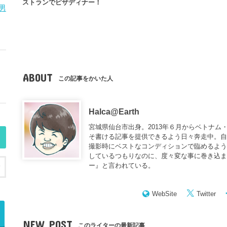
ストランでピザディナー！
男
ABOUT
この記事をかいた人
Halca@Earth
宮城県仙台市出身。2013年６月からベトナム
そ書ける記事を提供できるよう日々奔走中。
撮影時にベストなコンディションで臨めるよう
しているつもりなのに、度々変な事に巻き込
ー
』と言われている。
WebSite
Twitter
NEW POST
このライターの最新記事