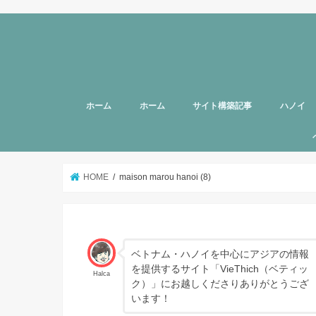
ホーム
ホーム
サイト構築記事
ハノイ
旅行者向
美容
グルメ
話題
スポット
お土産
マッサー
ヘルスケ
女性向け
子育て
HOTTAB
ハノイ近
アプリ
アンケー
支援
HOME
maison marou hanoi (8)
ベトナム・ハノイを中心にアジアの情報
を提供するサイト「VieThich（ベティッ
Halca
ク）」にお越しくださりありがとうござ
います！