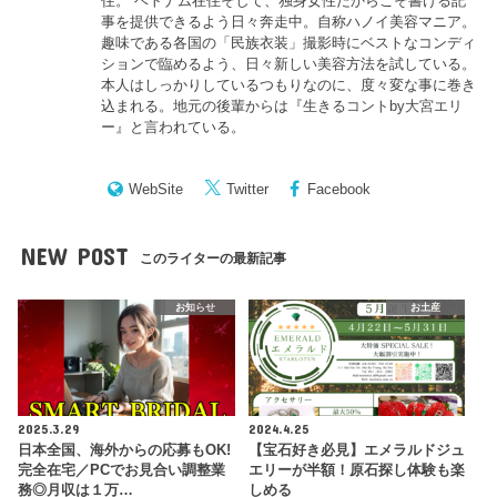
住。 ベトナム在住そして、独身女性だからこそ書ける記
事を提供できるよう日々奔走中。自称ハノイ美容マニア。
趣味である各国の「民族衣装」撮影時にベストなコンディ
ションで臨めるよう、日々新しい美容方法を試している。
本人はしっかりしているつもりなのに、度々変な事に巻き
込まれる。地元の後輩からは『
生きるコントby大宮エリ
ー
』と言われている。
WebSite
Twitter
Facebook
NEW POST
このライターの最新記事
お知らせ
お土産
2025.3.29
2024.4.25
日本全国、海外からの応募もOK!
【宝石好き必見】エメラルドジュ
完全在宅／PCでお見合い調整業
エリーが半額！原石探し体験も楽
務◎月収は１万…
しめる