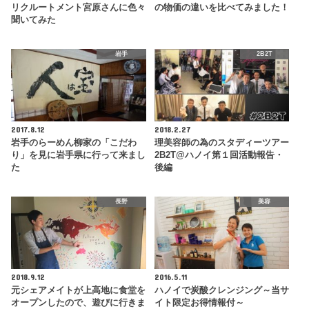
リクルートメント宮原さんに色々
の物価の違いを比べてみました！
聞いてみた
岩手
2B2T
2017.8.12
2018.2.27
岩手のらーめん柳家の「こだわ
理美容師の為のスタディーツアー
り」を見に岩手県に行って来まし
2B2T@ハノイ第１回活動報告・
た
後編
長野
美容
2018.9.12
2016.5.11
元シェアメイトが上高地に食堂を
ハノイで炭酸クレンジング～当サ
オープンしたので、遊びに行きま
イト限定お得情報付～