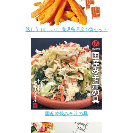
熟し芋 ほしいも 鹿児島県産 5袋セット
国産乾燥みそ汁の具