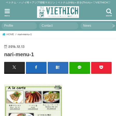
ベトナム・ハノイ時々アジア情報マガジン｜ベトナム(Việt)＋好き(Thích)＝♡VIETHICH♡
menu
search
Profile
Contact
News
HOME
nari-menu-1
2016.12.13
nari-menu-1