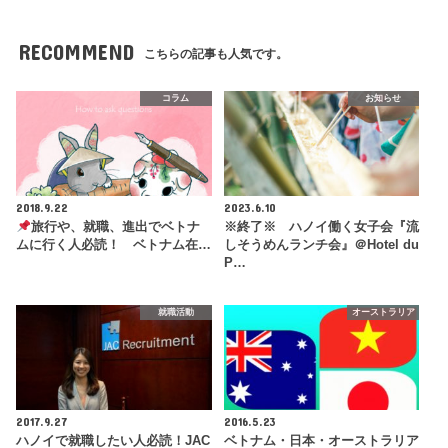
RECOMMEND
こちらの記事も人気です。
コラム
お知らせ
2018.9.22
2023.6.10
旅行や、就職、進出でベトナ
※終了※ ハノイ働く女子会『流
ムに行く人必読！ ベトナム在…
しそうめんランチ会』＠Hotel du
P…
就職活動
オーストラリア
2017.9.27
2016.5.23
ハノイで就職したい人必読！JAC
ベトナム・日本・オーストラリア