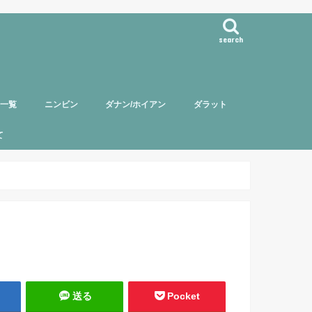
search
事一覧
ニンビン
ダナン/ホイアン
ダラット
て
バー紹介
頼について
ポリシー
送る
Pocket