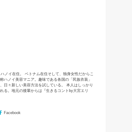
・ハノイ在住。 ベトナム在住そして、独身女性だからこ
自称ハノイ美容マニア。趣味である各国の「民族衣装」
、日々新しい美容方法を試している。 本人はしっかり
まれる。地元の後輩からは『
生きるコントby大宮エリ
Facebook