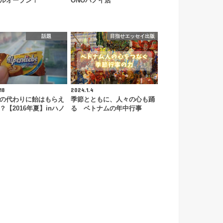
ルオープン！
ONOハノイ店
話題
目指せエッセイ出版
18
2024.1.4
の代わりに飴はもらえ
季節とともに、人々の心も踊
？【2016年夏】inハノ
る ベトナムの年中行事