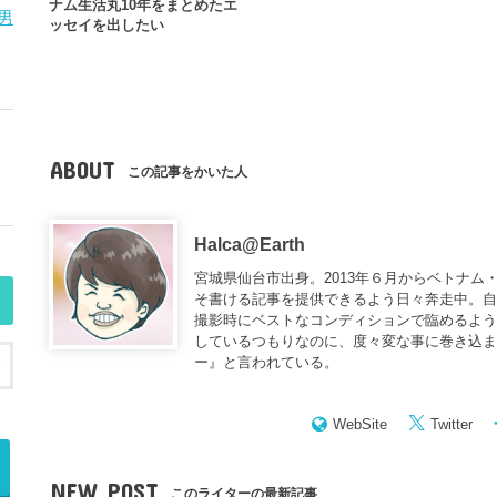
ナム生活丸10年をまとめたエ
男
ッセイを出したい
ABOUT
この記事をかいた人
Halca@Earth
宮城県仙台市出身。2013年６月からベトナム
そ書ける記事を提供できるよう日々奔走中。
撮影時にベストなコンディションで臨めるよう
しているつもりなのに、度々変な事に巻き込
ー
』と言われている。
WebSite
Twitter
NEW POST
このライターの最新記事