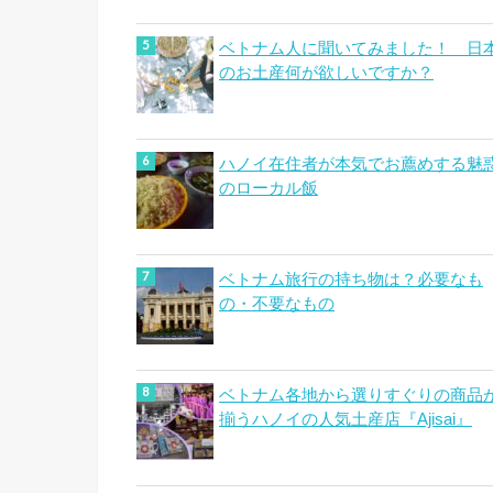
ベトナム人に聞いてみました！ 日
のお土産何が欲しいですか？
ハノイ在住者が本気でお薦めする魅
のローカル飯
ベトナム旅行の持ち物は？必要なも
の・不要なもの
ベトナム各地から選りすぐりの商品
揃うハノイの人気土産店『Ajisai』