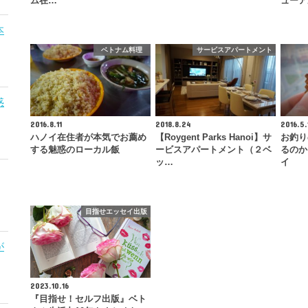
ム在…
ューア
本
ベトナム料理
サービスアパートメント
惑
2016.8.11
2018.8.24
2016.5.
ハノイ在住者が本気でお薦め
【Roygent Parks Hanoi】サ
お釣り
する魅惑のローカル飯
ービスアパートメント（２ベ
るのか
ッ…
イ
目指せエッセイ出版
が
2023.10.16
『目指せ！セルフ出版』ベト