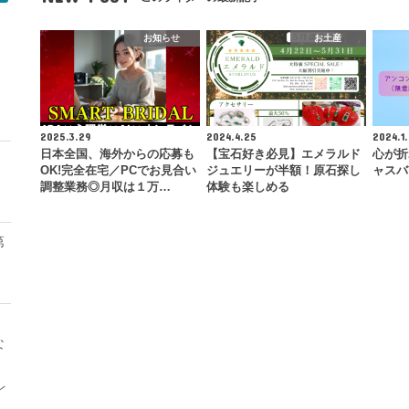
お知らせ
お土産
モ
2025.3.29
2024.4.25
2024.1.
日本全国、海外からの応募も
【宝石好き必見】エメラルド
心が折
OK!完全在宅／PCでお見合い
ジュエリーが半額！原石探し
ャスバ
調整業務◎月収は１万…
体験も楽しめる
第
な
レ