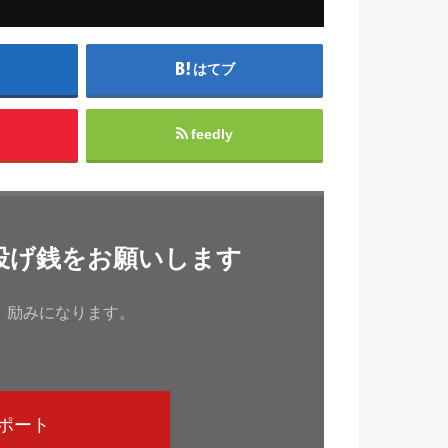
はてブ
feedly
投げ銭をお願いします
、励みになります。
ポート