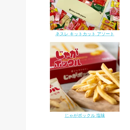
ネスレ キットカット アソート
じゃがポックル 塩味