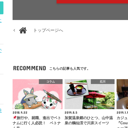
に
トップページへ
で
RECOMMEND
こちらの記事も人気です。
コラム
石川
乗
2018.9.22
2019.8.5
2019.1.
旅行や、就職、進出でベト
加賀温泉郷のひとつ、山中温
カジュ
ナムに行く人必読！ ベトナ
泉の鶴仙渓で川床スイーツ
『Co