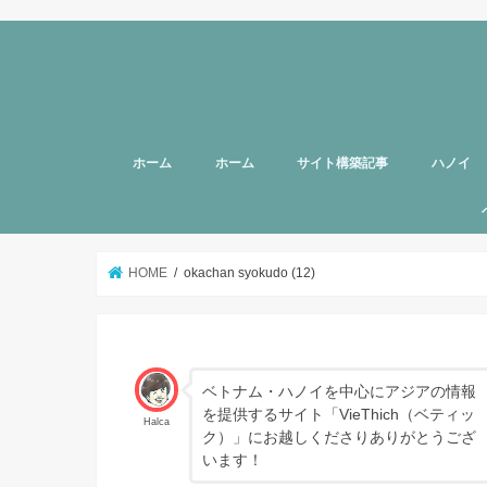
ホーム
ホーム
サイト構築記事
ハノイ
旅行者向
美容
グルメ
話題
スポット
お土産
マッサー
ヘルスケ
女性向け
子育て
HOTTAB
ハノイ近
アプリ
アンケー
支援
HOME
okachan syokudo (12)
ベトナム・ハノイを中心にアジアの情報
を提供するサイト「VieThich（ベティッ
Halca
ク）」にお越しくださりありがとうござ
います！