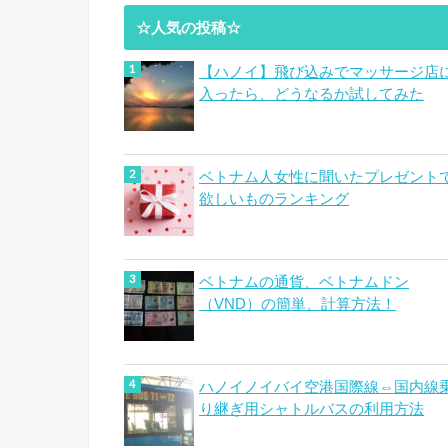
☆人気の投稿☆
【ハノイ】飛び込みでマッサージ店
入ったら、どうなるか試してみた
ベトナム人女性に聞いたプレゼント
欲しいものランキング
ベトナムの通貨、ベトナムドン
（VND）の簡単、計算方法！
ハノイノイバイ空港国際線⇔国内線
り継ぎ用シャトルバスの利用方法