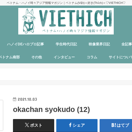
ベトナム・ハノイ時々アジア情報マガジン｜ベトナム(Việt)＋好き(Thích)＝♡VIETHICH♡
ハノイDEハロプロ記事
学生時代日記
映像業界日記
全記
け
ジ
ア
郊観光
ト
ベトナム料理
多国籍料理
ハンバーガー
カフェ
中華料理
日本食
ラーメン
デリバリーサービス
パブ／バー
ベトナム南部
その他
インタビュー
コラム
サイトについ
ニャチャン
ホーチミン
フーコック
日本
韓国
シンガポール
タイ
カンボジア
マレーシア
オーストラリア
イタリア
パリ
パラオ
目指せエッセイ出版
サイトマップ
運営者＆メン
お問い合わせ
料金表
PR記事制作依
プライバシー
メディア掲載
2021.10.03
okachan syokudo (12)
ポスト
シェア
はてブ