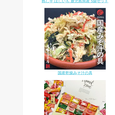
熟し芋 ほしいも 鹿児島県産 5袋セット
国産乾燥みそ汁の具