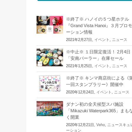
※終了※ ハノイの５つ星ホテル
『Grand Vista Hanoi』３月プロ
ーション情報
2021年2月27日,
イベント
,
ニュース
※中止※ １日限定復活！ 2月4日
「安南パーラー」在庫セール
2021年1月25日,
イベント
,
ニュース
※終了※ キンマ商店街による《
一回スタンプラリー》開催中
2020年12月24日,
イベント
,
ニュース
ダナン初の全天候型スパ施設
「Mikazuki Waterpark365」まも
く開業
2020年12月21日,
Veho
,
ニュースキュ
ーション