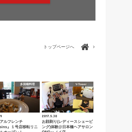
トップページへ
多国籍料理
V-Tower
19
2017.5.30
アルフレンチ
お顔剃り(レディースシェービ
usins』１号店移転リニ
ング)体験@日本橋ヘアサロン