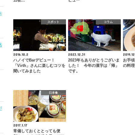
ム在…
ビュー
本
スポット
コラム
惑
2016.10.2
2023.12.31
2019.12
ハノイでBarデビュー！
2023年もありがとうございま
お手頃
「Virth」さんに楽しむコツを
した！ 今年の漢字は「帰」
の料理
聞いてみました
です。
日本食
が
2017.1.17
常備しておくととっても便