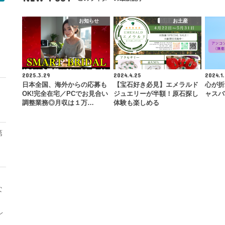
お知らせ
お土産
モ
2025.3.29
2024.4.25
2024.1.
日本全国、海外からの応募も
【宝石好き必見】エメラルド
心が折
OK!完全在宅／PCでお見合い
ジュエリーが半額！原石探し
ャスバ
調整業務◎月収は１万…
体験も楽しめる
第
な
レ