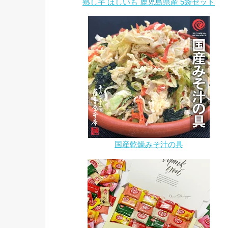
熟し芋 ほしいも 鹿児島県産 5袋セット
国産乾燥みそ汁の具