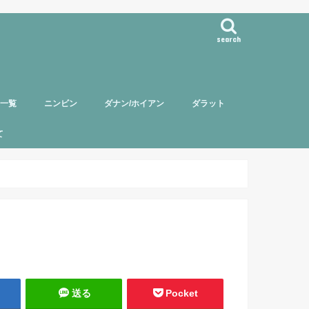
search
事一覧
ニンビン
ダナン/ホイアン
ダラット
て
バー紹介
頼について
ポリシー
送る
Pocket