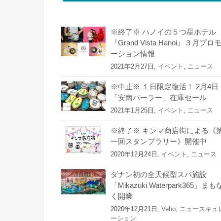
※終了※ ハノイの５つ星ホテル
『Grand Vista Hanoi』３月プロ
ーション情報
2021年2月27日,
イベント
,
ニュース
※中止※ １日限定復活！ 2月4日
「安南パーラー」在庫セール
2021年1月25日,
イベント
,
ニュース
※終了※ キンマ商店街による《
一回スタンプラリー》開催中
2020年12月24日,
イベント
,
ニュース
ダナン初の全天候型スパ施設
「Mikazuki Waterpark365」まも
く開業
2020年12月21日,
Veho
,
ニュースキュ
ーション