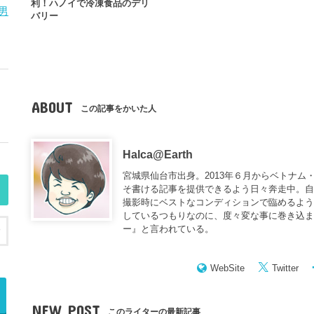
利！ハノイで冷凍食品のデリ
男
バリー
ABOUT
この記事をかいた人
Halca@Earth
宮城県仙台市出身。2013年６月からベトナム
そ書ける記事を提供できるよう日々奔走中。
撮影時にベストなコンディションで臨めるよう
しているつもりなのに、度々変な事に巻き込
ー
』と言われている。
WebSite
Twitter
NEW POST
このライターの最新記事