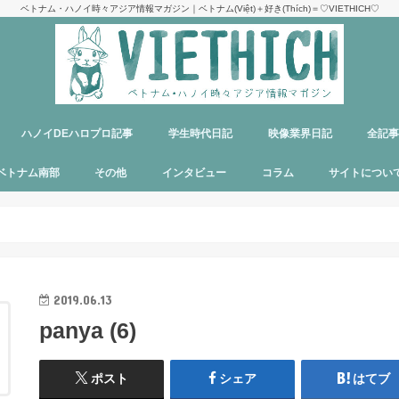
ベトナム・ハノイ時々アジア情報マガジン｜ベトナム(Việt)＋好き(Thích)＝♡VIETHICH♡
ハノイDEハロプロ記事
学生時代日記
映像業界日記
全記
け
ジ
ア
郊観光
ト
ベトナム料理
多国籍料理
ハンバーガー
カフェ
中華料理
日本食
ラーメン
デリバリーサービス
パブ／バー
ベトナム南部
その他
インタビュー
コラム
サイトについ
ニャチャン
ホーチミン
フーコック
日本
韓国
シンガポール
タイ
カンボジア
マレーシア
オーストラリア
イタリア
パリ
パラオ
目指せエッセイ出版
サイトマップ
運営者＆メン
お問い合わせ
料金表
PR記事制作依
プライバシー
メディア掲載
2019.06.13
panya (6)
ポスト
シェア
はてブ