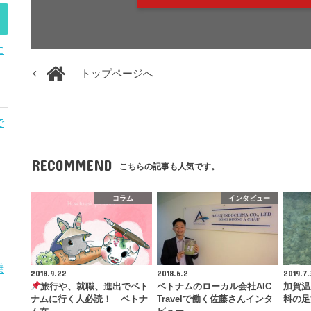
に
トップページへ
で
RECOMMEND
こちらの記事も人気です。
コラム
インタビュー
乗
2018.9.22
2018.6.2
2019.7.
旅行や、就職、進出でベト
ベトナムのローカル会社AIC
加賀温
ナムに行く人必読！ ベトナ
Travelで働く佐藤さんインタ
料の足