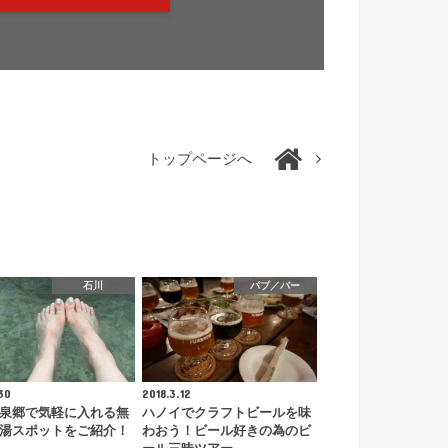
トップページへ
石川
パブ／バー
30
2018.3.12
泉郷で気軽に入れる無
ハノイでクラフトビールを味
湯スポットをご紹介！
わおう！ビール好きの為のビ