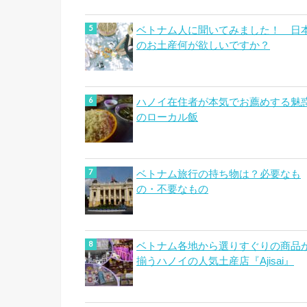
ベトナム人に聞いてみました！ 日
のお土産何が欲しいですか？
ハノイ在住者が本気でお薦めする魅
のローカル飯
ベトナム旅行の持ち物は？必要なも
の・不要なもの
ベトナム各地から選りすぐりの商品
揃うハノイの人気土産店『Ajisai』