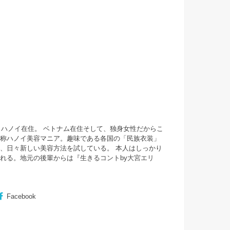
・ハノイ在住。 ベトナム在住そして、独身女性だからこ
自称ハノイ美容マニア。趣味である各国の「民族衣装」
、日々新しい美容方法を試している。 本人はしっかり
まれる。地元の後輩からは『
生きるコントby大宮エリ
Facebook