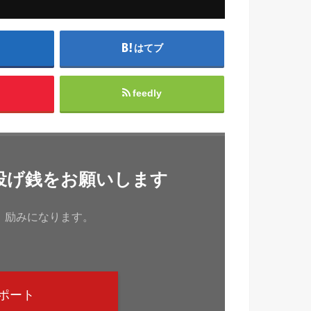
はてブ
feedly
投げ銭をお願いします
、励みになります。
ポート