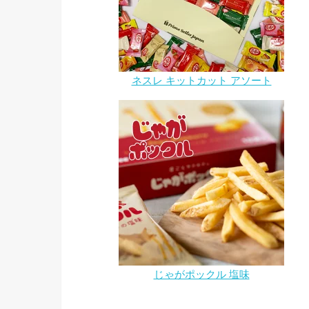
ネスレ キットカット アソート
じゃがポックル 塩味