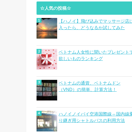
☆人気の投稿☆
【ハノイ】飛び込みでマッサージ店
入ったら、どうなるか試してみた
ベトナム人女性に聞いたプレゼント
欲しいものランキング
ベトナムの通貨、ベトナムドン
（VND）の簡単、計算方法！
ハノイノイバイ空港国際線⇔国内線
り継ぎ用シャトルバスの利用方法