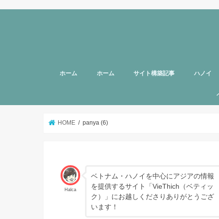
ホーム
ホーム
サイト構築記事
ハノイ
旅行者向
美容
グルメ
話題
スポット
お土産
マッサー
ヘルスケ
女性向け
子育て
HOTTAB
ハノイ近
アプリ
アンケー
支援
HOME
panya (6)
ベトナム・ハノイを中心にアジアの情報
を提供するサイト「VieThich（ベティッ
Halca
ク）」にお越しくださりありがとうござ
います！