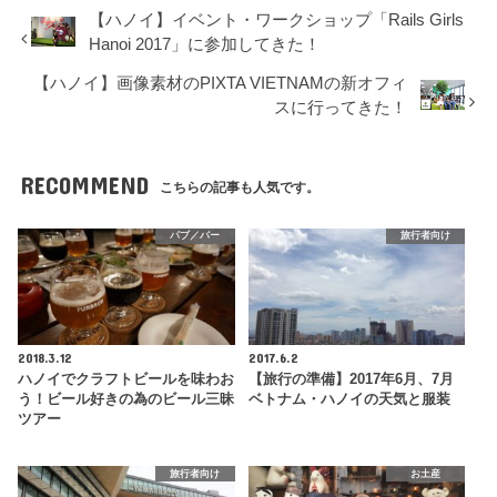
【ハノイ】イベント・ワークショップ「Rails Girls
Hanoi 2017」に参加してきた！
【ハノイ】画像素材のPIXTA VIETNAMの新オフィ
スに行ってきた！
RECOMMEND
こちらの記事も人気です。
パブ／バー
旅行者向け
2018.3.12
2017.6.2
ハノイでクラフトビールを味わお
【旅行の準備】2017年6月、7月
う！ビール好きの為のビール三昧
ベトナム・ハノイの天気と服装
ツアー
旅行者向け
お土産