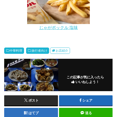
じゃがポックル 塩味
中華料理
旅行者向け
お店紹介
この記事が気に入ったら
いいねしよう！
ポスト
シェア
はてブ
送る