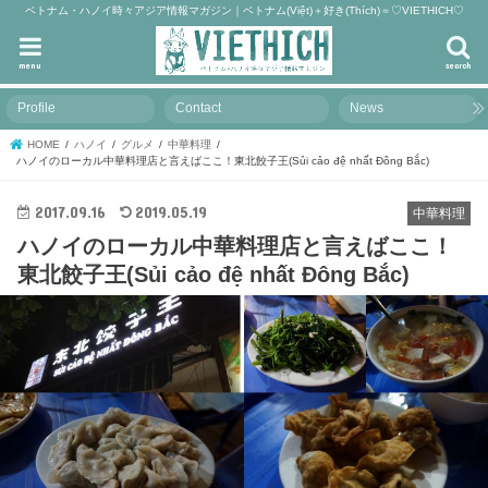
ベトナム・ハノイ時々アジア情報マガジン｜ベトナム(Việt)＋好き(Thích)＝♡VIETHICH♡
menu
search
Profile
Contact
News
HOME
ハノイ
グルメ
中華料理
ハノイのローカル中華料理店と言えばここ！東北餃子王(Sủi cảo đệ nhất Đông Bắc)
2017.09.16
2019.05.19
中華料理
ハノイのローカル中華料理店と言えばここ！
東北餃子王(Sủi cảo đệ nhất Đông Bắc)