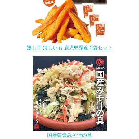
熟し芋 ほしいも 鹿児島県産 5袋セット
国産乾燥みそ汁の具