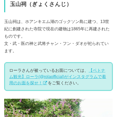
玉山祠（ぎょくさんじ）
玉山祠は、ホアンキエム湖のゴックソン島に建つ、13世
紀に創建された寺院で現在の建物は1865年に再建された
ものです。
文・武・医の神と武将チャン・フン・ダオが祀られてい
ます。
ローラさんが被っているお面については、
【ベトナ
ム観光】ローラ(@rolaofficial)がインスタグラムで着
用のお面を探せ！
をご覧ください。