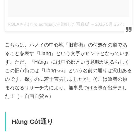
ROLAさん(@rolaofficial)が投稿した写真
–
2016 5月 25 4:20午前 PDT
こちらは、ハノイの中心地『旧市街』の何処かの道であ
ることを表す『Hàng』という文字がヒントとなっていま
す。ただ、『Hàng』には中心部という意味があるらしく
この旧市街には『Hàng ○○』という名前の通りは沢山ある
のです。探すのに若干苦労しましたが、そこは筆者の類
まれなるリサーチ力により、無事見つける事が出来まし
た！（←自画自賛ｗ）
Hàng Cót通り