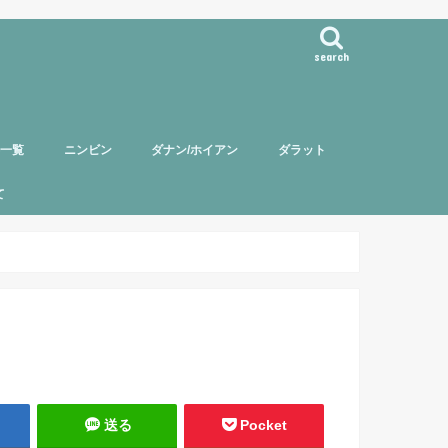
search
事一覧
ニンビン
ダナン/ホイアン
ダラット
て
バー紹介
頼について
ポリシー
送る
Pocket