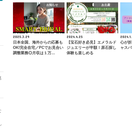
お知らせ
お土産
モ
2025.3.29
2024.4.25
2024.1.
日本全国、海外からの応募も
【宝石好き必見】エメラルド
心が折
OK!完全在宅／PCでお見合い
ジュエリーが半額！原石探し
ャスバ
調整業務◎月収は１万…
体験も楽しめる
第
な
レ