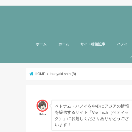
ホーム
ホーム
サイト構築記事
ハノイ
旅行者向
美容
グルメ
話題
スポット
お土産
マッサー
ヘルスケ
女性向け
子育て
HOTTAB
ハノイ近
アプリ
アンケー
支援
HOME
takoyaki shin (8)
ベトナム・ハノイを中心にアジアの情報
を提供するサイト「VieThich（ベティッ
Halca
ク）」にお越しくださりありがとうござ
います！