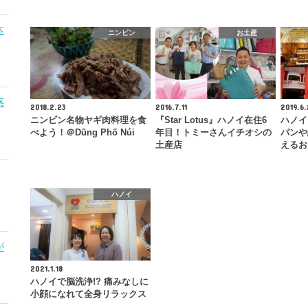
本
ニンビン
お土産
惑
2018.2.23
2016.7.11
2019.6.
ニンビン名物ヤギ肉料理を食
『Star Lotus』ハノイ在住6
ハノイ
べよう！＠Dũng Phố Núi
年目！トミーさんイチオシの
パンや
土産店
えるお
ハノイ
が
2021.1.18
ハノイで脳洗浄!? 痛みなしに
小顔になれて全身リラックス