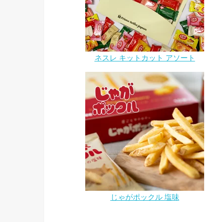
ネスレ キットカット アソート
じゃがポックル 塩味