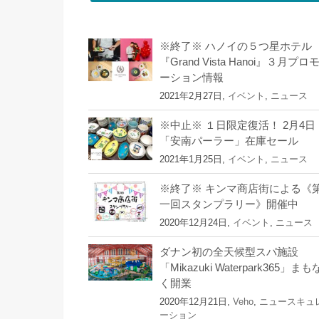
※終了※ ハノイの５つ星ホテル
『Grand Vista Hanoi』３月プロ
ーション情報
2021年2月27日,
イベント
,
ニュース
※中止※ １日限定復活！ 2月4日
「安南パーラー」在庫セール
2021年1月25日,
イベント
,
ニュース
※終了※ キンマ商店街による《
一回スタンプラリー》開催中
2020年12月24日,
イベント
,
ニュース
ダナン初の全天候型スパ施設
「Mikazuki Waterpark365」まも
く開業
2020年12月21日,
Veho
,
ニュースキュ
ーション