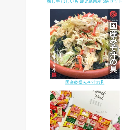
熟し芋 ほしいも 鹿児島県産 5袋セット
国産乾燥みそ汁の具