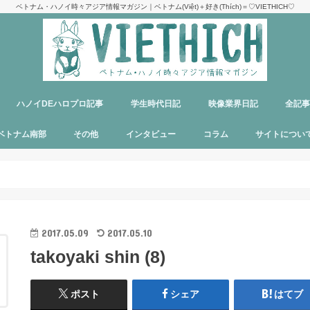
ベトナム・ハノイ時々アジア情報マガジン｜ベトナム(Việt)＋好き(Thích)＝♡VIETHICH♡
ハノイDEハロプロ記事
学生時代日記
映像業界日記
全記
け
ジ
ア
郊観光
ト
ベトナム料理
多国籍料理
ハンバーガー
カフェ
中華料理
日本食
ラーメン
デリバリーサービス
パブ／バー
ベトナム南部
その他
インタビュー
コラム
サイトについ
ニャチャン
ホーチミン
フーコック
日本
韓国
シンガポール
タイ
カンボジア
マレーシア
オーストラリア
イタリア
パリ
パラオ
目指せエッセイ出版
サイトマップ
運営者＆メン
お問い合わせ
料金表
PR記事制作依
プライバシー
メディア掲載
2017.05.09
2017.05.10
takoyaki shin (8)
ポスト
シェア
はてブ