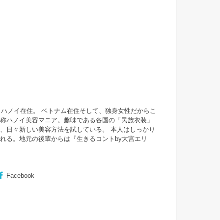
・ハノイ在住。 ベトナム在住そして、独身女性だからこ
自称ハノイ美容マニア。趣味である各国の「民族衣装」
、日々新しい美容方法を試している。 本人はしっかり
まれる。地元の後輩からは『
生きるコントby大宮エリ
Facebook