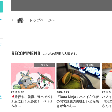
に
トップページへ
で
RECOMMEND
こちらの記事も人気です。
コラム
未分類
2018.9.22
2016.8.27
2016.5
乗
旅行や、就職、進出でベト
『Dora Ninja』ハノイ在住者
ハノイ
ナムに行く人必読！ ベトナ
の間で話題の美味しいどら焼
『DE
ム在…
きが食べら…
さんイ