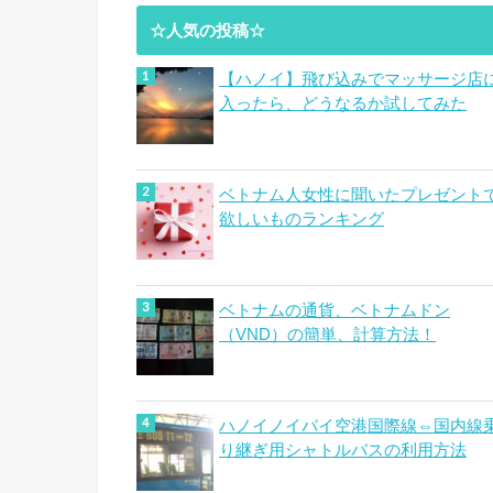
☆人気の投稿☆
【ハノイ】飛び込みでマッサージ店
入ったら、どうなるか試してみた
ベトナム人女性に聞いたプレゼント
欲しいものランキング
ベトナムの通貨、ベトナムドン
（VND）の簡単、計算方法！
ハノイノイバイ空港国際線⇔国内線
り継ぎ用シャトルバスの利用方法