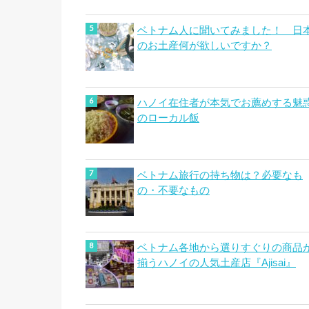
ベトナム人に聞いてみました！ 日
のお土産何が欲しいですか？
ハノイ在住者が本気でお薦めする魅
のローカル飯
ベトナム旅行の持ち物は？必要なも
の・不要なもの
ベトナム各地から選りすぐりの商品
揃うハノイの人気土産店『Ajisai』