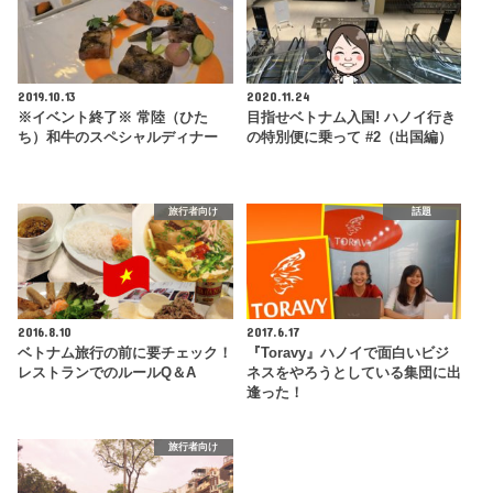
2019.10.13
2020.11.24
※イベント終了※ 常陸（ひた
目指せベトナム入国! ハノイ行き
ち）和牛のスペシャルディナー
の特別便に乗って #2（出国編）
旅行者向け
話題
2016.8.10
2017.6.17
ベトナム旅行の前に要チェック！
『Toravy』ハノイで面白いビジ
レストランでのルールQ＆A
ネスをやろうとしている集団に出
逢った！
旅行者向け