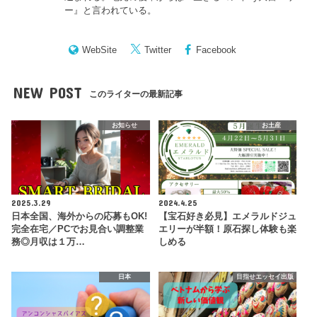
ー
』と言われている。
WebSite
Twitter
Facebook
NEW POST
このライターの最新記事
お知らせ
お土産
2025.3.29
2024.4.25
日本全国、海外からの応募もOK!
【宝石好き必見】エメラルドジュ
完全在宅／PCでお見合い調整業
エリーが半額！原石探し体験も楽
務◎月収は１万…
しめる
日本
目指せエッセイ出版