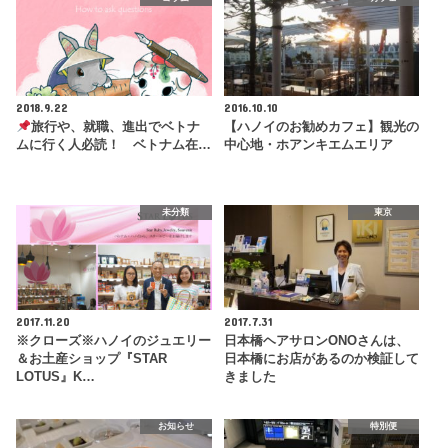
2018.9.22
2016.10.10
旅行や、就職、進出でベトナ
【ハノイのお勧めカフェ】観光の
ムに行く人必読！ ベトナム在…
中心地・ホアンキエムエリア
未分類
東京
2017.11.20
2017.7.31
※クローズ※ハノイのジュエリー
日本橋ヘアサロンONOさんは、
＆お土産ショップ『STAR
日本橋にお店があるのか検証して
LOTUS』K…
きました
お知らせ
特別便