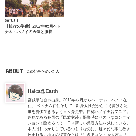
2017.5.1
【旅行の準備】2017年05月ベト
ナム・ハノイの天気と服装
ABOUT
この記事をかいた人
Halca@Earth
宮城県仙台市出身。2013年６月からベトナム・ハノイ在
住。 ベトナム在住そして、独身女性だからこそ書ける記
事を提供できるよう日々奔走中。自称ハノイ美容マニア。
趣味である各国の「民族衣装」撮影時にベストなコンディ
ションで臨めるよう、日々新しい美容方法を試している。
本人はしっかりしているつもりなのに、度々変な事に巻き
込まれる。地元の後輩からは『
生きるコントby大宮エリ