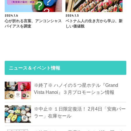
2024.1.6
2024.1.5
心が折れる言葉、アンコンシャス
ベトナム人の生き方から学ぶ、新
バイアスを調査
しい価値観
ニュース＆イベント情報
※終了※ ハノイの５つ星ホテル『Grand
Vista Hanoi』３月プロモーション情報
※中止※ １日限定復活！ 2月4日「安南パー
ラー」在庫セール