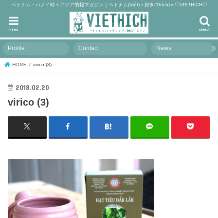
ベトナム・ハノイ時々アジア情報マガジン｜ベトナム(Việt)＋好き(Thích)＝♡VIETHICH♡
menu
search
Profile
Contact
News
HOME
virico (3)
2018.02.20
virico (3)