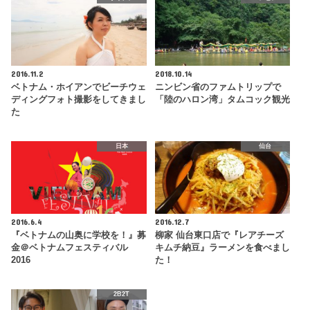
2016.11.2
2018.10.14
ベトナム・ホイアンでビーチウェ
ニンビン省のファムトリップで
ディングフォト撮影をしてきまし
「陸のハロン湾」タムコック観光
た
日本
仙台
2016.6.4
2016.12.7
『ベトナムの山奥に学校を！』募
柳家 仙台東口店で『レアチーズ
金＠ベトナムフェスティバル
キムチ納豆』ラーメンを食べまし
2016
た！
2B2T