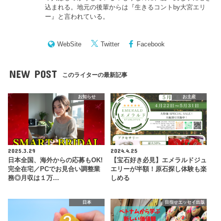
込まれる。地元の後輩からは『
生きるコントby大宮エリ
ー
』と言われている。
WebSite
Twitter
Facebook
NEW POST
このライターの最新記事
お知らせ
お土産
2025.3.29
2024.4.25
日本全国、海外からの応募もOK!
【宝石好き必見】エメラルドジュ
完全在宅／PCでお見合い調整業
エリーが半額！原石探し体験も楽
務◎月収は１万…
しめる
日本
目指せエッセイ出版