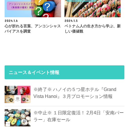
2024.1.6
2024.1.5
心が折れる言葉、アンコンシャス
ベトナム人の生き方から学ぶ、新
バイアスを調査
しい価値観
ニュース＆イベント情報
※終了※ ハノイの５つ星ホテル『Grand
Vista Hanoi』３月プロモーション情報
※中止※ １日限定復活！ 2月4日「安南パー
ラー」在庫セール