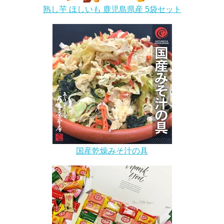
熟し芋 ほしいも 鹿児島県産 5袋セット
国産乾燥みそ汁の具