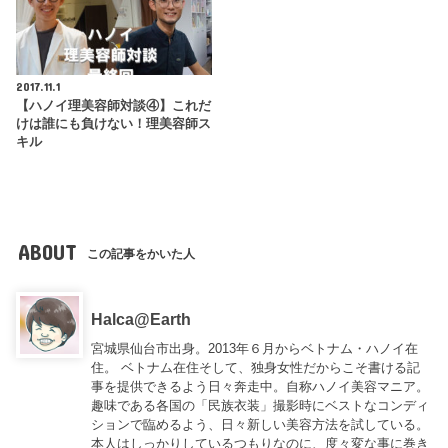
2017.11.1
【ハノイ理美容師対談④】これだ
けは誰にも負けない！理美容師ス
キル
ABOUT
この記事をかいた人
Halca@Earth
宮城県仙台市出身。2013年６月からベトナム・ハノイ在
住。 ベトナム在住そして、独身女性だからこそ書ける記
事を提供できるよう日々奔走中。自称ハノイ美容マニア。
趣味である各国の「民族衣装」撮影時にベストなコンディ
ションで臨めるよう、日々新しい美容方法を試している。
本人はしっかりしているつもりなのに、度々変な事に巻き