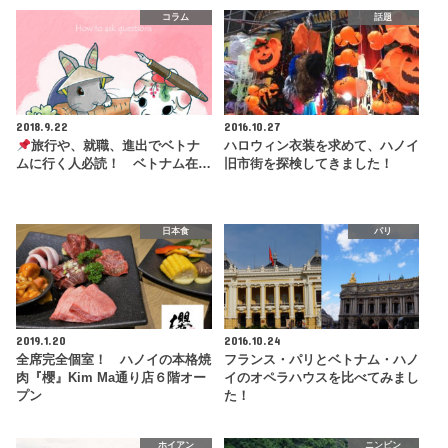
コラム
話題
2018.9.22
2016.10.27
旅行や、就職、進出でベトナ
ハロウィン衣装を求めて、ハノイ
ムに行く人必読！ ベトナム在…
旧市街を探検してきました！
日本食
パリ
2019.1.20
2016.10.24
全席完全個室！ ハノイの本格焼
フランス・パリとベトナム・ハノ
肉『櫻』Kim Ma通り店６階オー
イのオペラハウスを比べてみまし
プン
た！
ホイアン
ニンビン