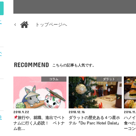
に
トップページへ
で
RECOMMEND
こちらの記事も人気です。
コラム
ダラット
2018.9.22
2018.12.16
2016.11
乗
旅行や、就職、進出でベト
ダラットの歴史ある４つ星ホ
ハノイ
ナムに行く人必読！ ベトナ
テル『Du Parc Hotel Dalat』
食べた
ム在…
ーコン