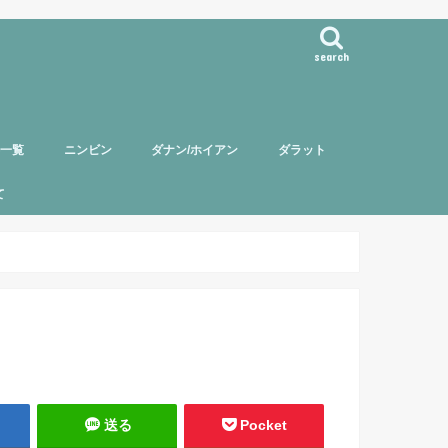
search
事一覧
ニンビン
ダナン/ホイアン
ダラット
て
バー紹介
頼について
ポリシー
送る
Pocket