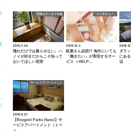
本
目指せエッセイ出版
インタビュー
惑
2019.3.26
2019.12.4
2018.12
憧れだけでは暮らせない。ハ
駐妻さん必読!? 海外にいても
ダラッ
ノイが好きだからこそ知って
「働きたい」が実現するサー
にある
おいてほしい現実
ビス ＜HELP…
辺
サービスアパートメント
が
2018.8.21
【Roygent Parks Hanoi】サ
ービスアパートメント（１ベ
ッ…