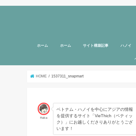
ホーム
ホーム
サイト構築記事
ハノイ
旅行者向
美容
グルメ
話題
スポット
お土産
マッサー
ヘルスケ
女性向け
子育て
HOTTAB
ハノイ近
アプリ
アンケー
支援
HOME
1537311_snapmart
ベトナム・ハノイを中心にアジアの情報
を提供するサイト「VieThich（ベティッ
Halca
ク）」にお越しくださりありがとうござ
います！