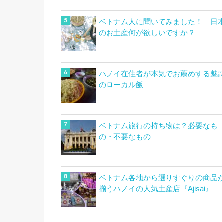
ベトナム人に聞いてみました！ 日
のお土産何が欲しいですか？
ハノイ在住者が本気でお薦めする魅
のローカル飯
ベトナム旅行の持ち物は？必要なも
の・不要なもの
ベトナム各地から選りすぐりの商品
揃うハノイの人気土産店『Ajisai』