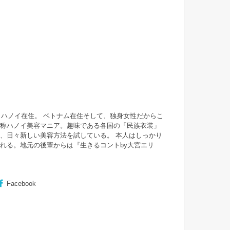
・ハノイ在住。 ベトナム在住そして、独身女性だからこ
自称ハノイ美容マニア。趣味である各国の「民族衣装」
、日々新しい美容方法を試している。 本人はしっかり
まれる。地元の後輩からは『
生きるコントby大宮エリ
Facebook