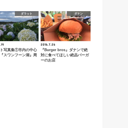
ダラット
ダナン
.19
2016.7.26
ト写真集①市内の中心
『Burger bros』ダナンで絶
『スワンフーン湖』周
対に食べてほしい絶品バーガ
ーのお店