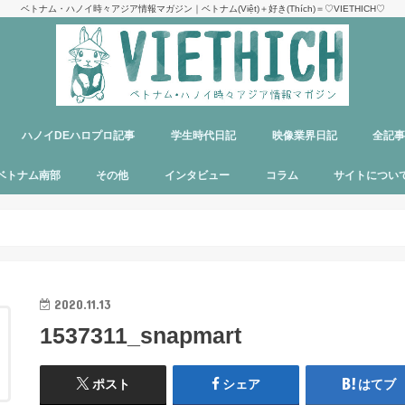
ベトナム・ハノイ時々アジア情報マガジン｜ベトナム(Việt)＋好き(Thích)＝♡VIETHICH♡
ハノイDEハロプロ記事
学生時代日記
映像業界日記
全記
け
ジ
ア
郊観光
ト
ベトナム料理
多国籍料理
ハンバーガー
カフェ
中華料理
日本食
ラーメン
デリバリーサービス
パブ／バー
ベトナム南部
その他
インタビュー
コラム
サイトについ
ニャチャン
ホーチミン
フーコック
日本
韓国
シンガポール
タイ
カンボジア
マレーシア
オーストラリア
イタリア
パリ
パラオ
目指せエッセイ出版
サイトマップ
運営者＆メン
お問い合わせ
料金表
PR記事制作依
プライバシー
メディア掲載
2020.11.13
1537311_snapmart
ポスト
シェア
はてブ