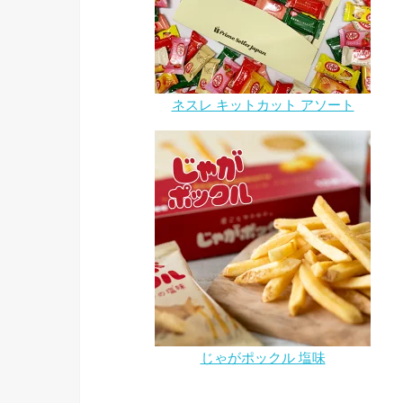
ネスレ キットカット アソート
じゃがポックル 塩味