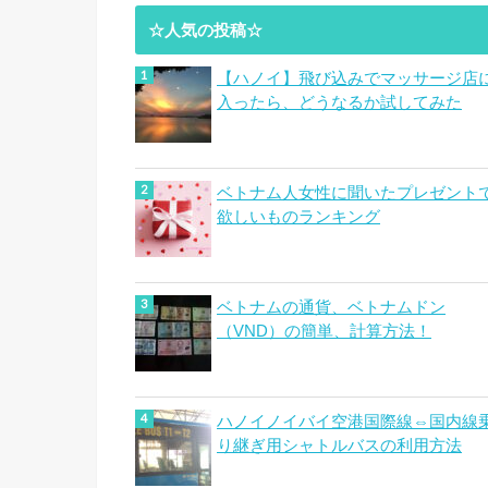
☆人気の投稿☆
【ハノイ】飛び込みでマッサージ店
入ったら、どうなるか試してみた
ベトナム人女性に聞いたプレゼント
欲しいものランキング
ベトナムの通貨、ベトナムドン
（VND）の簡単、計算方法！
ハノイノイバイ空港国際線⇔国内線
り継ぎ用シャトルバスの利用方法