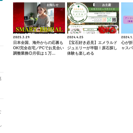
お知らせ
お土産
モ
2025.3.29
2024.4.25
2024.1.
日本全国、海外からの応募も
【宝石好き必見】エメラルド
心が折
OK!完全在宅／PCでお見合い
ジュエリーが半額！原石探し
ャスバ
調整業務◎月収は１万…
体験も楽しめる
第
な
レ