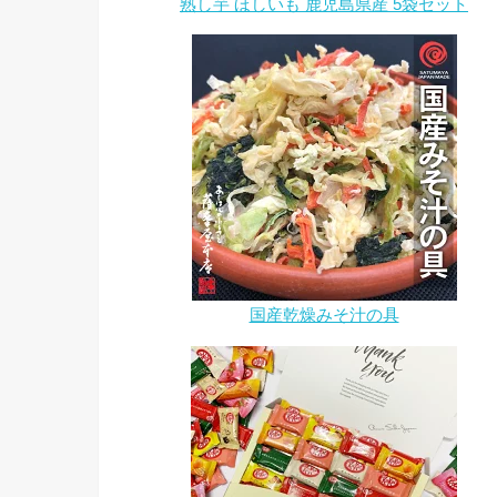
熟し芋 ほしいも 鹿児島県産 5袋セット
国産乾燥みそ汁の具