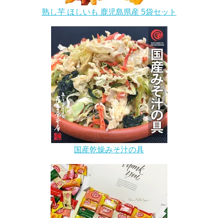
熟し芋 ほしいも 鹿児島県産 5袋セット
国産乾燥みそ汁の具