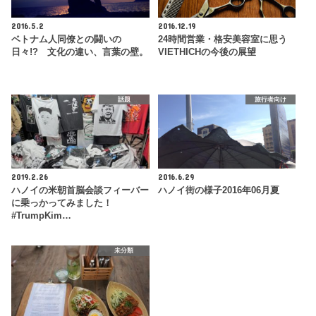
2016.5.2
2016.12.19
ベトナム人同僚との闘いの
24時間営業・格安美容室に思う
日々!? 文化の違い、言葉の壁。
VIETHICHの今後の展望
話題
旅行者向け
2019.2.26
2016.6.29
ハノイの米朝首脳会談フィーバー
ハノイ街の様子2016年06月夏
に乗っかってみました！
#TrumpKim…
未分類