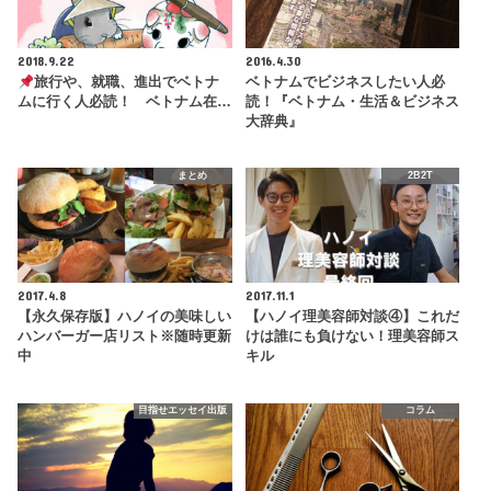
2018.9.22
2016.4.30
旅行や、就職、進出でベトナ
ベトナムでビジネスしたい人必
ムに行く人必読！ ベトナム在…
読！『ベトナム・生活＆ビジネス
大辞典』
まとめ
2B2T
2017.4.8
2017.11.1
【永久保存版】ハノイの美味しい
【ハノイ理美容師対談④】これだ
ハンバーガー店リスト※随時更新
けは誰にも負けない！理美容師ス
中
キル
目指せエッセイ出版
コラム