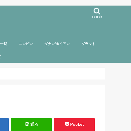
search
事一覧
ニンビン
ダナン/ホイアン
ダラット
て
バー紹介
頼について
ポリシー
送る
Pocket