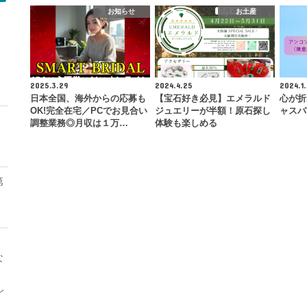
お知らせ
お土産
モ
2025.3.29
2024.4.25
2024.1.
日本全国、海外からの応募も
【宝石好き必見】エメラルド
心が折
OK!完全在宅／PCでお見合い
ジュエリーが半額！原石探し
ャスバ
調整業務◎月収は１万…
体験も楽しめる
第
な
レ