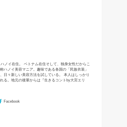
・ハノイ在住。 ベトナム在住そして、独身女性だからこ
自称ハノイ美容マニア。趣味である各国の「民族衣装」
、日々新しい美容方法を試している。 本人はしっかり
まれる。地元の後輩からは『
生きるコントby大宮エリ
Facebook