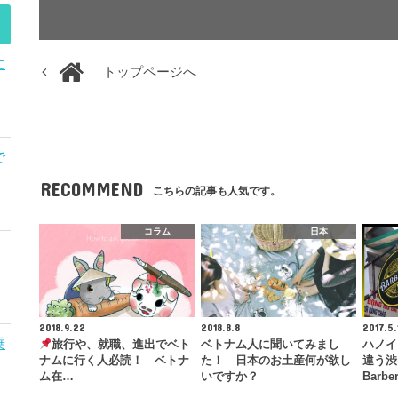
に
トップページへ
で
RECOMMEND
こちらの記事も人気です。
コラム
日本
2018.9.22
2018.8.8
2017.5.
乗
旅行や、就職、進出でベト
ベトナム人に聞いてみまし
ハノイ
ナムに行く人必読！ ベトナ
た！ 日本のお土産何が欲し
違う渋
ム在…
いですか？
Barb