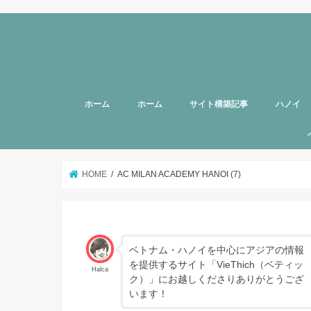
ホーム
ホーム
サイト構築記事
ハノイ
旅行者向
美容
グルメ
話題
スポット
お土産
マッサー
ヘルスケ
女性向け
子育て
HOTTAB
ハノイ近
アプリ
アンケー
支援
HOME
AC MILAN ACADEMY HANOI (7)
ベトナム・ハノイを中心にアジアの情報
を提供するサイト「VieThich（ベティッ
Halca
ク）」にお越しくださりありがとうござ
います！