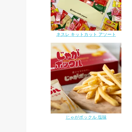
ネスレ キットカット アソート
じゃがポックル 塩味