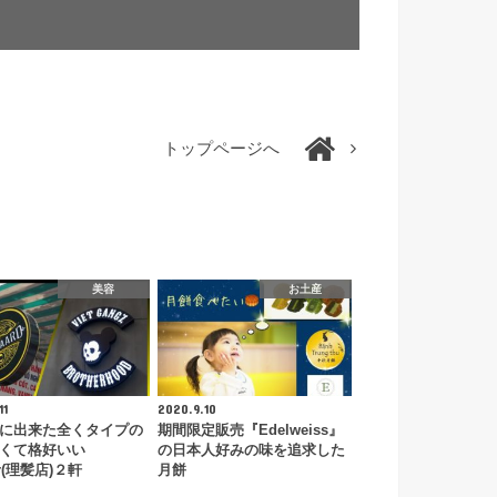
トップページへ
美容
お土産
11
2020.9.10
に出来た全くタイプの
期間限定販売『Edelweiss』
くて格好いい
の日本人好みの味を追求した
er(理髪店)２軒
月餅