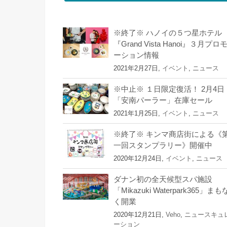
※終了※ ハノイの５つ星ホテル
『Grand Vista Hanoi』３月プロ
ーション情報
2021年2月27日,
イベント
,
ニュース
※中止※ １日限定復活！ 2月4日
「安南パーラー」在庫セール
2021年1月25日,
イベント
,
ニュース
※終了※ キンマ商店街による《
一回スタンプラリー》開催中
2020年12月24日,
イベント
,
ニュース
ダナン初の全天候型スパ施設
「Mikazuki Waterpark365」まも
く開業
2020年12月21日,
Veho
,
ニュースキュ
ーション