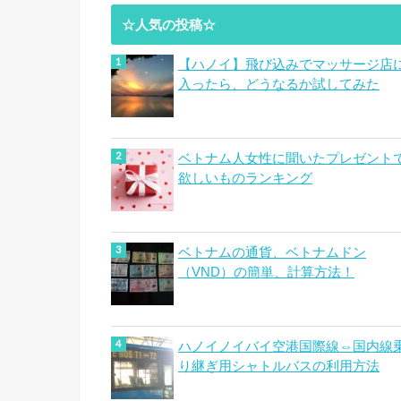
☆人気の投稿☆
【ハノイ】飛び込みでマッサージ店
入ったら、どうなるか試してみた
ベトナム人女性に聞いたプレゼント
欲しいものランキング
ベトナムの通貨、ベトナムドン
（VND）の簡単、計算方法！
ハノイノイバイ空港国際線⇔国内線
り継ぎ用シャトルバスの利用方法