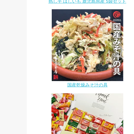
熟し芋 ほしいも 鹿児島県産 5袋セット
国産乾燥みそ汁の具