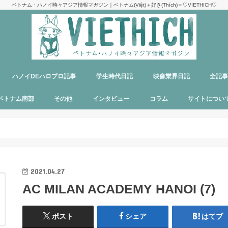
ベトナム・ハノイ時々アジア情報マガジン｜ベトナム(Việt)＋好き(Thích)＝♡VIETHICH♡
ハノイDEハロプロ記事
学生時代日記
映像業界日記
全記
け
ジ
ア
郊観光
ト
ベトナム料理
多国籍料理
ハンバーガー
カフェ
中華料理
日本食
ラーメン
デリバリーサービス
パブ／バー
ベトナム南部
その他
インタビュー
コラム
サイトについ
ニャチャン
ホーチミン
フーコック
日本
韓国
シンガポール
タイ
カンボジア
マレーシア
オーストラリア
イタリア
パリ
パラオ
目指せエッセイ出版
サイトマップ
運営者＆メン
お問い合わせ
料金表
PR記事制作依
プライバシー
メディア掲載
2021.04.27
AC MILAN ACADEMY HANOI (7)
ポスト
シェア
はてブ