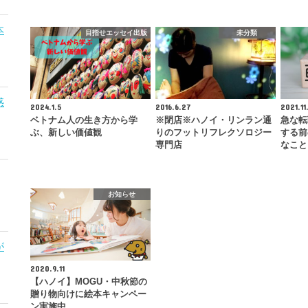
本
目指せエッセイ出版
未分類
惑
2024.1.5
2016.6.27
2021.11
ベトナム人の生き方から学
※閉店※ハノイ・リンラン通
急な転
ぶ、新しい価値観
りのフットリフレクソロジー
する前
専門店
なこと
お知らせ
が
2020.9.11
【ハノイ】MOGU・中秋節の
贈り物向けに絵本キャンペー
ン実施中