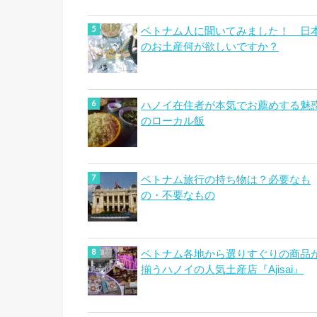
ベトナム人に聞いてみました！ 日
のお土産何が欲しいですか？
ハノイ在住者が本気でお薦めする魅
のローカル飯
ベトナム旅行の持ち物は？必要なも
の・不要なもの
ベトナム各地から選りすぐりの商品
揃うハノイの人気土産店『Ajisai』