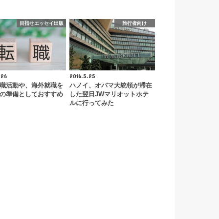
目指せエッセイ出版
旅行者向け
.26
2016.5.25
職活動や、海外就職を
ハノイ、オバマ大統領が滞在
の準備としておすすめ
した翌日JWマリオットホテ
ルに行ってみた