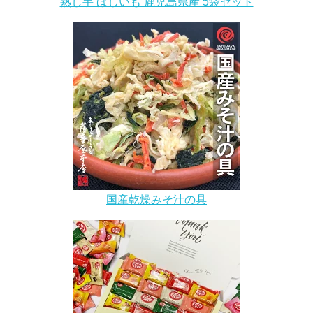
熟し芋 ほしいも 鹿児島県産 5袋セット
国産乾燥みそ汁の具