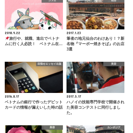
コラム
仙台
2018.9.22
2017.1.23
旅行や、就職、進出でベトナ
筆者の地元仙台のわけあり！？新
ムに行く人必読！ ベトナム在…
名物『マーボー焼きそば』のお店
3選
目指せエッセイ出版
美容
2016.8.17
2017.5.17
ベトナムの銀行で作ったデビット
ハノイの技能専門学校で開催され
カードの情報が漏えいした時の話
た美容コンテストに同行しまし
た。
美容
カンボジア