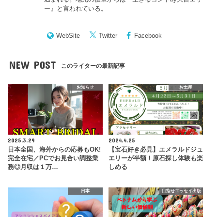
ー
』と言われている。
WebSite
Twitter
Facebook
NEW POST
このライターの最新記事
お知らせ
お土産
2025.3.29
2024.4.25
日本全国、海外からの応募もOK!
【宝石好き必見】エメラルドジュ
完全在宅／PCでお見合い調整業
エリーが半額！原石探し体験も楽
務◎月収は１万…
しめる
日本
目指せエッセイ出版