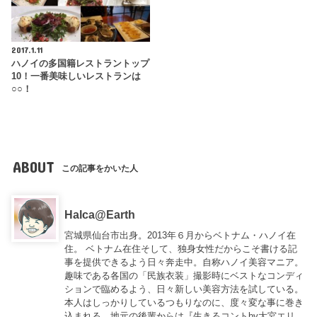
2017.1.11
ハノイの多国籍レストラントップ
10！一番美味しいレストランは
○○！
ABOUT
この記事をかいた人
Halca@Earth
宮城県仙台市出身。2013年６月からベトナム・ハノイ在
住。 ベトナム在住そして、独身女性だからこそ書ける記
事を提供できるよう日々奔走中。自称ハノイ美容マニア。
趣味である各国の「民族衣装」撮影時にベストなコンディ
ションで臨めるよう、日々新しい美容方法を試している。
本人はしっかりしているつもりなのに、度々変な事に巻き
込まれる。地元の後輩からは『
生きるコントby大宮エリ