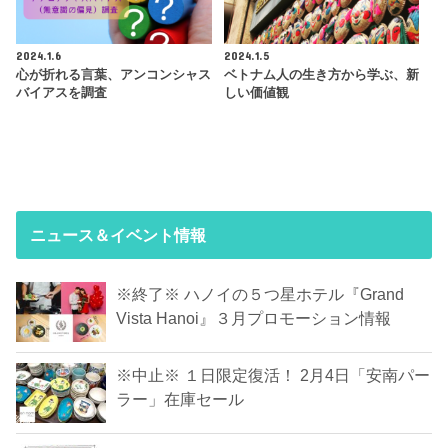
2024.1.6
2024.1.5
心が折れる言葉、アンコンシャス
ベトナム人の生き方から学ぶ、新
バイアスを調査
しい価値観
ニュース＆イベント情報
※終了※ ハノイの５つ星ホテル『Grand
Vista Hanoi』３月プロモーション情報
※中止※ １日限定復活！ 2月4日「安南パー
ラー」在庫セール