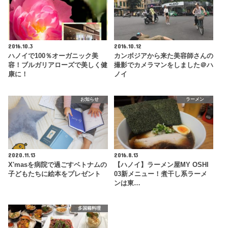
2016.10.3
2016.10.12
ハノイで100％オーガニック美
カンボジアから来た美容師さんの
容！ブルガリアローズで美しく健
撮影でカメラマンをしました＠ハ
康に！
ノイ
お知らせ
ラーメン
2020.11.13
2016.8.13
X'masを病院で過ごすベトナムの
【ハノイ】ラーメン屋MY OSHI
子どもたちに絵本をプレゼント
03新メニュー！煮干し系ラーメ
ンは東…
多国籍料理