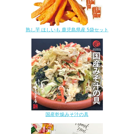
熟し芋 ほしいも 鹿児島県産 5袋セット
国産乾燥みそ汁の具