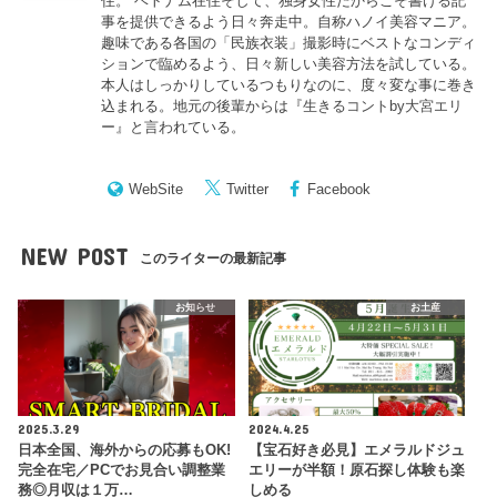
住。 ベトナム在住そして、独身女性だからこそ書ける記
事を提供できるよう日々奔走中。自称ハノイ美容マニア。
趣味である各国の「民族衣装」撮影時にベストなコンディ
ションで臨めるよう、日々新しい美容方法を試している。
本人はしっかりしているつもりなのに、度々変な事に巻き
込まれる。地元の後輩からは『
生きるコントby大宮エリ
ー
』と言われている。
WebSite
Twitter
Facebook
NEW POST
このライターの最新記事
お知らせ
お土産
2025.3.29
2024.4.25
日本全国、海外からの応募もOK!
【宝石好き必見】エメラルドジュ
完全在宅／PCでお見合い調整業
エリーが半額！原石探し体験も楽
務◎月収は１万…
しめる