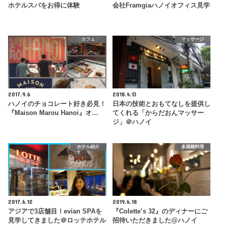
ホテルスパをお得に体験
会社Framgiaハノイオフィス見学
カフェ
マッサージ
2017.9.6
2018.4.13
ハノイのチョコレート好き必見！
日本の技術とおもてなしを提供し
『Maison Marou Hanoi』オ…
てくれる「からだおんマッサー
ジ」＠ハノイ
ホテル紹介
多国籍料理
2017.6.12
2019.6.18
アジアで3店舗目！evian SPAを
『Colette’s 32』のディナーにご
見学してきました＠ロッテホテル
招待いただきました@ハノイ