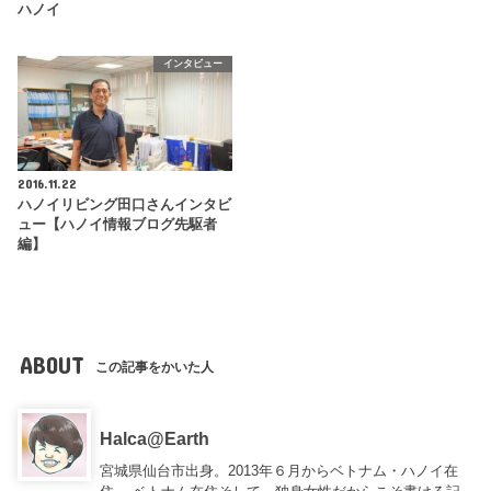
ハノイ
インタビュー
2016.11.22
ハノイリビング田口さんインタビ
ュー【ハノイ情報ブログ先駆者
編】
ABOUT
この記事をかいた人
Halca@Earth
宮城県仙台市出身。2013年６月からベトナム・ハノイ在