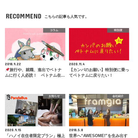
RECOMMEND
こちらの記事も人気です。
コラム
特別便
2018.9.22
2020.11.4
旅行や、就職、進出でベトナ
【カンパのお願い】特別便に乗っ
ムに行く人必読！ ベトナム在…
てベトナムに戻りたい！
お知らせ
会社紹介
2020.9.15
2018.5.8
「ハノイ在住者限定プラン」極上
世界へ“AWESOME!”を生み出す