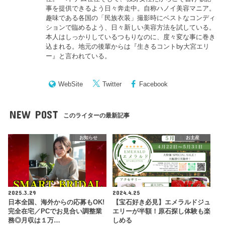
事を提供できるよう日々奔走中。自称ハノイ美容マニア。
趣味である各国の「民族衣装」撮影時にベストなコンディ
ションで臨めるよう、日々新しい美容方法を試している。
本人はしっかりしているつもりなのに、度々変な事に巻き
込まれる。地元の後輩からは『
生きるコントby大宮エリ
ー
』と言われている。
WebSite
Twitter
Facebook
NEW POST
このライターの最新記事
お知らせ
お土産
2025.3.29
2024.4.25
日本全国、海外からの応募もOK!
【宝石好き必見】エメラルドジュ
完全在宅／PCでお見合い調整業
エリーが半額！原石探し体験も楽
務◎月収は１万…
しめる