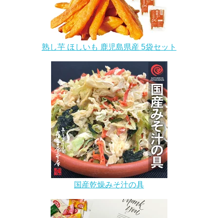
熟し芋 ほしいも 鹿児島県産 5袋セット
国産乾燥みそ汁の具