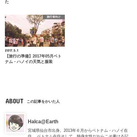
た
旅行者向け
2017.5.1
【旅行の準備】2017年05月ベト
ナム・ハノイの天気と服装
ABOUT
この記事をかいた人
Halca@Earth
宮城県仙台市出身。2013年６月からベトナム・ハノイ在
住。 ベトナム在住そして、独身女性だからこそ書ける記