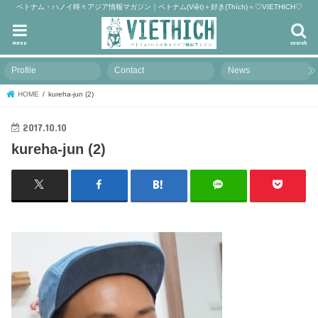
ベトナム・ハノイ時々アジア情報マガジン｜ベトナム(Việt)＋好き(Thích)＝♡VIETHICH♡
menu
search
Profile
Contact
News
HOME
kureha-jun (2)
2017.10.10
kureha-jun (2)