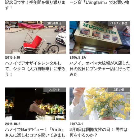
記念日です！半年間を振り返りま
ーン店『L'angfarm』でお買い物
す！
旅行者向け
ベトナム料理
2016.6.18
2016.5.24
ハノイでアオザイをレンタルし
ハノイ、オバマ大統領が来店した
て、シクロ（人力自転車）に乗ろ
日の翌日にブンチャー店に行って
う！
みた
スポット
女性の日
2016.10.2
2017.3.1
ハノイでBarデビュー！「Virth」
3月8日は国際女性の日！ 男性は
さんに楽しむコツを聞いてみまし
何をするのか？