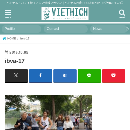
ベトナム・ハノイ時々アジア情報マガジン｜ベトナム(Việt)＋好き(Thích)＝♡VIETHICH♡
menu
search
Profile
Contact
News
HOME
ibva-17
2016.10.02
ibva-17