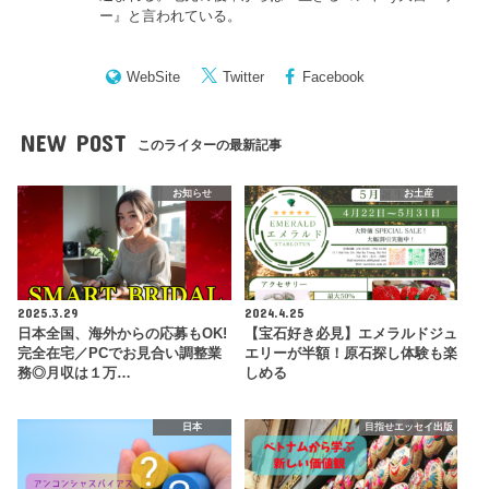
ー
』と言われている。
WebSite
Twitter
Facebook
NEW POST
このライターの最新記事
お知らせ
お土産
2025.3.29
2024.4.25
日本全国、海外からの応募もOK!
【宝石好き必見】エメラルドジュ
完全在宅／PCでお見合い調整業
エリーが半額！原石探し体験も楽
務◎月収は１万…
しめる
日本
目指せエッセイ出版