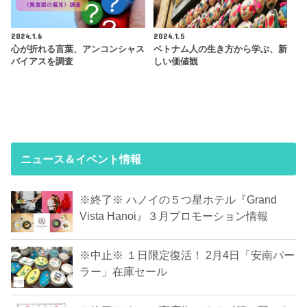
2024.1.6
2024.1.5
心が折れる言葉、アンコンシャス
ベトナム人の生き方から学ぶ、新
バイアスを調査
しい価値観
ニュース＆イベント情報
※終了※ ハノイの５つ星ホテル『Grand
Vista Hanoi』３月プロモーション情報
※中止※ １日限定復活！ 2月4日「安南パー
ラー」在庫セール