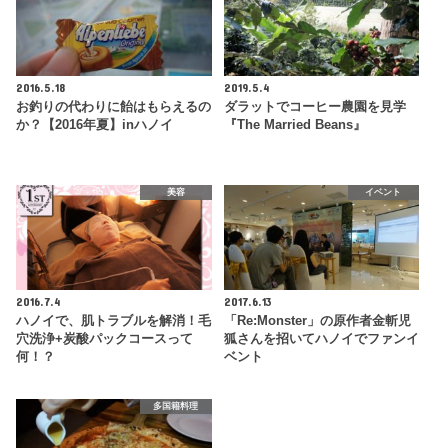
2016.5.18
2019.5.4
お釣りの代わりに飴はもらえるの
ダラットでコーヒー農園を見学
か？【2016年夏】inハノイ
『The Married Beans』
美容
イベント
2016.7.4
2017.6.13
ハノイで、肌トラブルを解消！毛
「Re:Monster」の原作者金斬児
穴洗浄+炭酸パックコースって
狐さんを招いてハノイでファンイ
何！？
ベント
多国籍料理