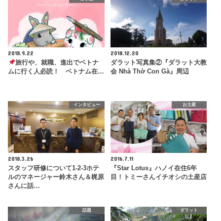
2018.9.22
2018.12.20
旅行や、就職、進出でベトナ
ダラット写真集②『ダラット大教
ムに行く人必読！ ベトナム在…
会 Nhà Thờ Con Gà』周辺
インタビュー
お土産
2018.3.26
2016.7.11
スタッフ研修について1-2-3ホテ
『Star Lotus』ハノイ在住6年
ルのマネージャー鈴木さん＆梶原
目！トミーさんイチオシの土産店
さんに話…
話題
ダラット