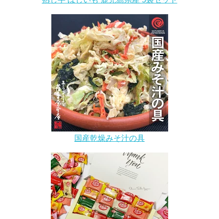
国産乾燥みそ汁の具