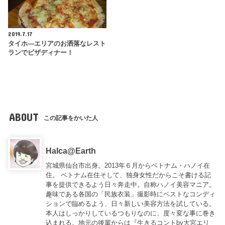
2019.7.17
タイホ―エリアのお洒落なレスト
ランでピザディナー！
ABOUT
この記事をかいた人
Halca@Earth
宮城県仙台市出身。2013年６月からベトナム・ハノイ在
住。 ベトナム在住そして、独身女性だからこそ書ける記
事を提供できるよう日々奔走中。自称ハノイ美容マニア。
趣味である各国の「民族衣装」撮影時にベストなコンディ
ションで臨めるよう、日々新しい美容方法を試している。
本人はしっかりしているつもりなのに、度々変な事に巻き
込まれる。地元の後輩からは『
生きるコントby大宮エリ