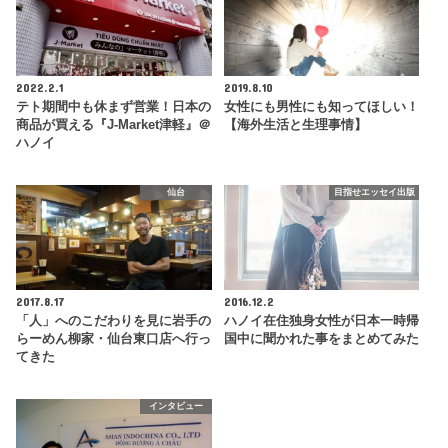
2022.2.1
2019.8.10
テト期間中も休まず営業！日本の
女性にも男性にも知ってほしい！
商品が買える『J-Market津軽』＠
【海外生活と生理事情】
ハノイ
仙台
目指せエッセイ出版
2017.8.17
2016.12.2
「人」へのこだわりを見に岩手の
ハノイ在住独身女性が日本一時帰
らーめん柳家・仙台東口店へ行っ
国中に聞かれた事をまとめてみた
てきた
インタビュー