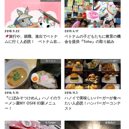
2018.9.22
2019.4.17
旅行や、就職、進出でベトナ
ベトナムの子どもたちに教育の機
ムに行く人必読！ ベトナム在…
会を提供『Tohe』の取り組み
ラーメン
ハンバーガー
2016.9.15
2016.11.3
『にぼみそつけめん』ハノイのラ
ハノイで美味しいバーガーが食べ
ーメン屋MY OSHI 03新メニュ
たい人必読！ハンバーガーコンテ
ー！
スト
V-Tower
女性向け