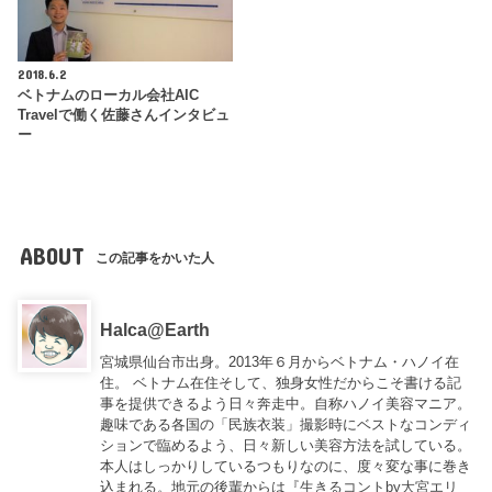
2018.6.2
ベトナムのローカル会社AIC
Travelで働く佐藤さんインタビュ
ー
ABOUT
この記事をかいた人
Halca@Earth
宮城県仙台市出身。2013年６月からベトナム・ハノイ在
住。 ベトナム在住そして、独身女性だからこそ書ける記
事を提供できるよう日々奔走中。自称ハノイ美容マニア。
趣味である各国の「民族衣装」撮影時にベストなコンディ
ションで臨めるよう、日々新しい美容方法を試している。
本人はしっかりしているつもりなのに、度々変な事に巻き
込まれる。地元の後輩からは『
生きるコントby大宮エリ