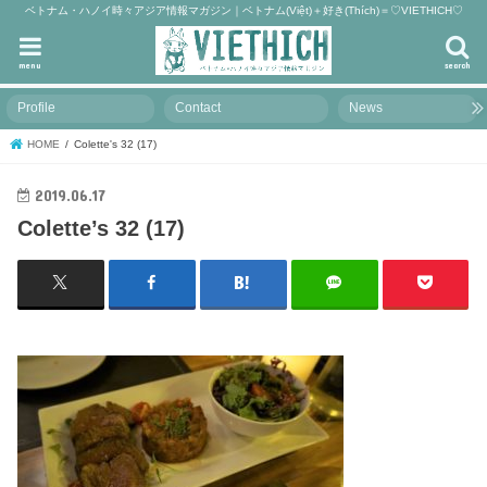
ベトナム・ハノイ時々アジア情報マガジン｜ベトナム(Việt)＋好き(Thích)＝♡VIETHICH♡
menu
search
Profile
Contact
News
HOME
Colette's 32 (17)
2019.06.17
Colette’s 32 (17)