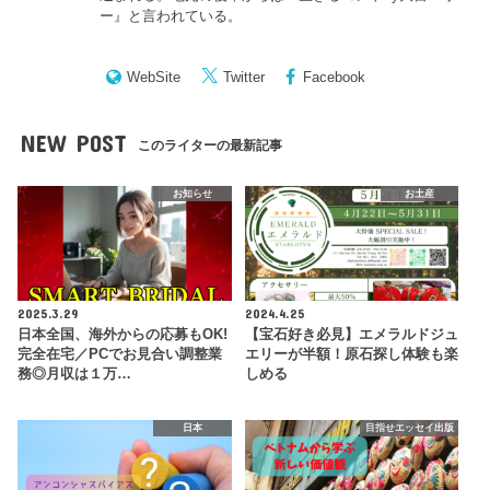
ー
』と言われている。
WebSite
Twitter
Facebook
NEW POST
このライターの最新記事
お知らせ
お土産
2025.3.29
2024.4.25
日本全国、海外からの応募もOK!
【宝石好き必見】エメラルドジュ
完全在宅／PCでお見合い調整業
エリーが半額！原石探し体験も楽
務◎月収は１万…
しめる
日本
目指せエッセイ出版