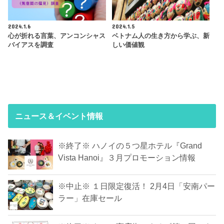
2024.1.6
2024.1.5
心が折れる言葉、アンコンシャス
ベトナム人の生き方から学ぶ、新
バイアスを調査
しい価値観
ニュース＆イベント情報
※終了※ ハノイの５つ星ホテル『Grand
Vista Hanoi』３月プロモーション情報
※中止※ １日限定復活！ 2月4日「安南パー
ラー」在庫セール