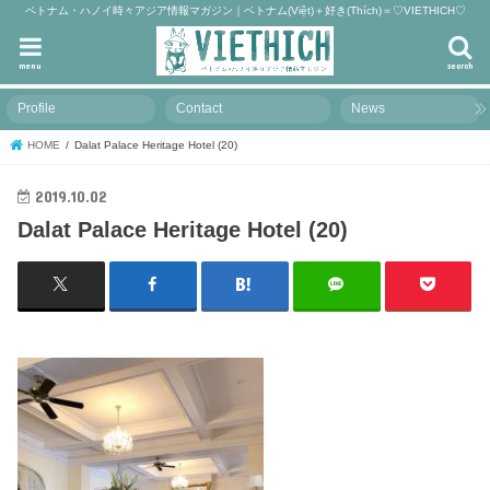
ベトナム・ハノイ時々アジア情報マガジン｜ベトナム(Việt)＋好き(Thích)＝♡VIETHICH♡
menu
search
Profile
Contact
News
HOME
Dalat Palace Heritage Hotel (20)
2019.10.02
Dalat Palace Heritage Hotel (20)