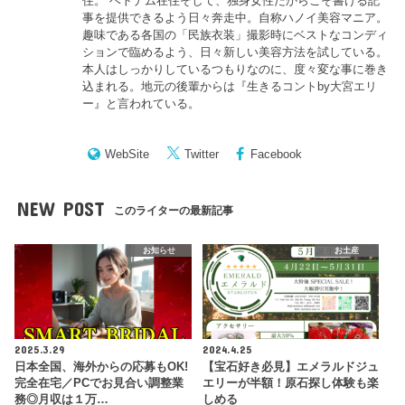
住。 ベトナム在住そして、独身女性だからこそ書ける記
事を提供できるよう日々奔走中。自称ハノイ美容マニア。
趣味である各国の「民族衣装」撮影時にベストなコンディ
ションで臨めるよう、日々新しい美容方法を試している。
本人はしっかりしているつもりなのに、度々変な事に巻き
込まれる。地元の後輩からは『
生きるコントby大宮エリ
ー
』と言われている。
WebSite
Twitter
Facebook
NEW POST
このライターの最新記事
お知らせ
お土産
2025.3.29
2024.4.25
日本全国、海外からの応募もOK!
【宝石好き必見】エメラルドジュ
完全在宅／PCでお見合い調整業
エリーが半額！原石探し体験も楽
務◎月収は１万…
しめる