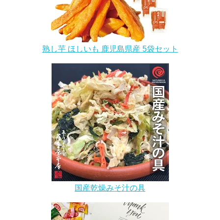
熟し芋 ほしいも 鹿児島県産 5袋セット
国産乾燥みそ汁の具