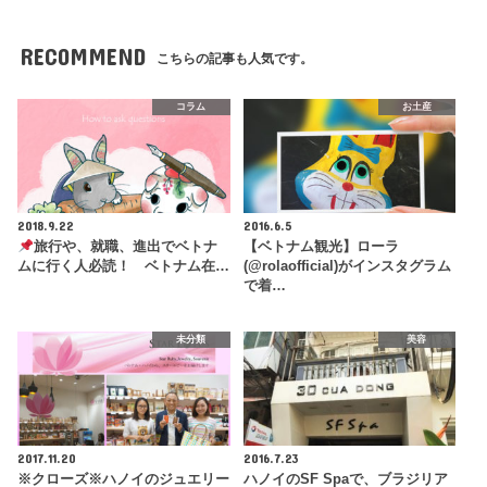
RECOMMEND
こちらの記事も人気です。
コラム
お土産
2018.9.22
2016.6.5
旅行や、就職、進出でベトナ
【ベトナム観光】ローラ
ムに行く人必読！ ベトナム在…
(@rolaofficial)がインスタグラム
で着…
未分類
美容
2017.11.20
2016.7.23
※クローズ※ハノイのジュエリー
ハノイのSF Spaで、ブラジリア