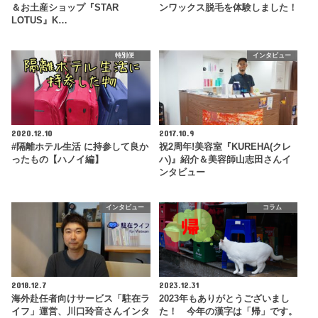
＆お土産ショップ『STAR
ンワックス脱毛を体験しました！
LOTUS』K…
特別便
インタビュー
2020.12.10
2017.10.9
#隔離ホテル生活 に持参して良か
祝2周年!美容室『KUREHA(クレ
ったもの【ハノイ編】
ハ)』紹介＆美容師山志田さんイ
ンタビュー
インタビュー
コラム
2018.12.7
2023.12.31
海外赴任者向けサービス「駐在ラ
2023年もありがとうございまし
イフ」運営、川口玲音さんインタ
た！ 今年の漢字は「帰」です。