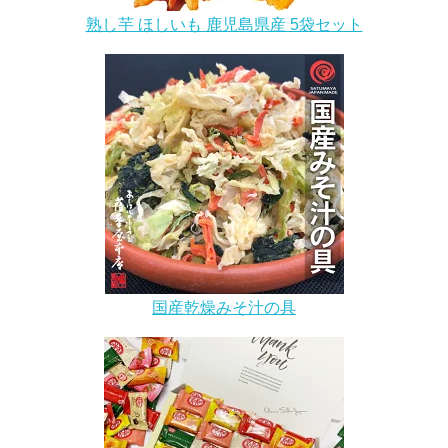
熟し芋 ほしいも 鹿児島県産 5袋セット
国産乾燥みそ汁の具