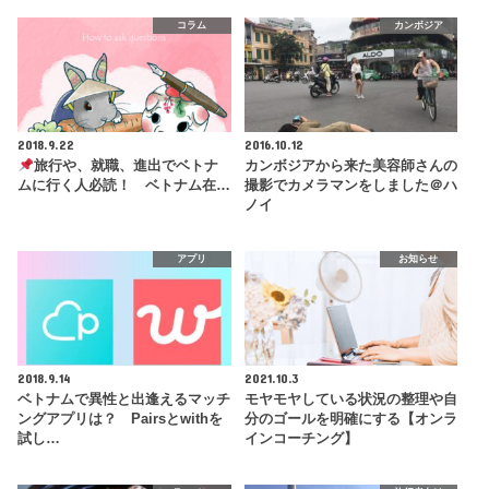
コラム
カンボジア
2018.9.22
2016.10.12
旅行や、就職、進出でベトナ
カンボジアから来た美容師さんの
ムに行く人必読！ ベトナム在…
撮影でカメラマンをしました＠ハ
ノイ
アプリ
お知らせ
2018.9.14
2021.10.3
ベトナムで異性と出逢えるマッチ
モヤモヤしている状況の整理や自
ングアプリは？ Pairsとwithを
分のゴールを明確にする【オンラ
試し…
インコーチング】