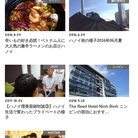
ラーメン
旅行者向け
2016.8.29
2016.6.29
辛いもの好き必読！ベトナム人に
ハノイ街の様子2016年06月夏
大人気の激辛ラーメンのお店@ハ
ノイ
2B2T
ニンビン
2017.10.25
2018.9.30
【ハノイ理美容師対談③】ハノイ
The Reed Hotel Ninh Binh ニン
生活で変わったプライベートの様
ビンの宿泊におすす…
子
HOTTAB