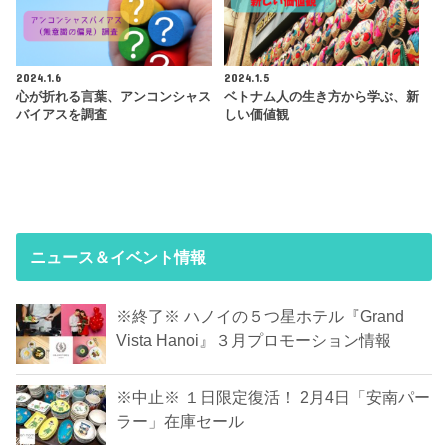
2024.1.6
2024.1.5
心が折れる言葉、アンコンシャス
ベトナム人の生き方から学ぶ、新
バイアスを調査
しい価値観
ニュース＆イベント情報
※終了※ ハノイの５つ星ホテル『Grand
Vista Hanoi』３月プロモーション情報
※中止※ １日限定復活！ 2月4日「安南パー
ラー」在庫セール