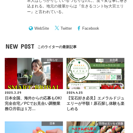
本人はしっかりしているつもりなのに、度々変な事に巻き
込まれる。地元の後輩からは『
生きるコントby大宮エリ
ー
』と言われている。
WebSite
Twitter
Facebook
NEW POST
このライターの最新記事
お知らせ
お土産
2025.3.29
2024.4.25
日本全国、海外からの応募もOK!
【宝石好き必見】エメラルドジュ
完全在宅／PCでお見合い調整業
エリーが半額！原石探し体験も楽
務◎月収は１万…
しめる
日本
目指せエッセイ出版