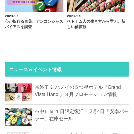
2024.1.6
2024.1.5
心が折れる言葉、アンコンシャス
ベトナム人の生き方から学ぶ、新
バイアスを調査
しい価値観
ニュース＆イベント情報
※終了※ ハノイの５つ星ホテル『Grand
Vista Hanoi』３月プロモーション情報
※中止※ １日限定復活！ 2月4日「安南パー
ラー」在庫セール