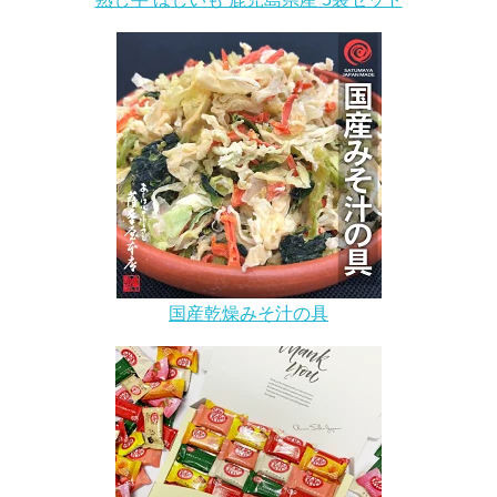
国産乾燥みそ汁の具