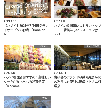
2021.6.30
2017.1.11
【ハノイ】2021年7月4日グラン
ハノイの多国籍レストラントップ
ドオープンのお店 『Hanoian
10！一番美味しいレストランは
h…
○○！
カフェ
ベトナム料理
2016.6.12
2018.10.9
ハノイ在住者おすすめ！美味しい
出張者のアテンドや乗り継ぎ時間
ケーキが食べられる洋菓子店
の利用にも便利な高級ベトナム料
『Madame …
理店
ベトナム