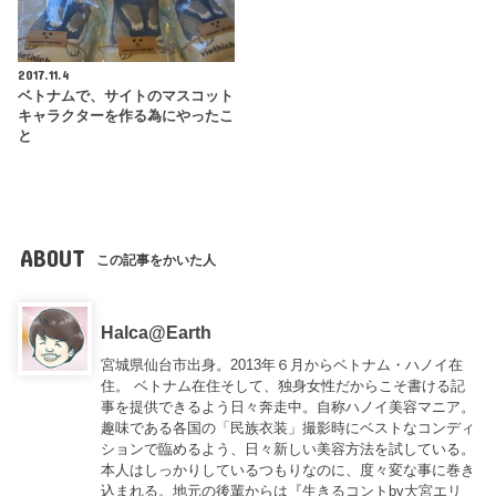
2017.11.4
ベトナムで、サイトのマスコット
キャラクターを作る為にやったこ
と
ABOUT
この記事をかいた人
Halca@Earth
宮城県仙台市出身。2013年６月からベトナム・ハノイ在
住。 ベトナム在住そして、独身女性だからこそ書ける記
事を提供できるよう日々奔走中。自称ハノイ美容マニア。
趣味である各国の「民族衣装」撮影時にベストなコンディ
ションで臨めるよう、日々新しい美容方法を試している。
本人はしっかりしているつもりなのに、度々変な事に巻き
込まれる。地元の後輩からは『
生きるコントby大宮エリ