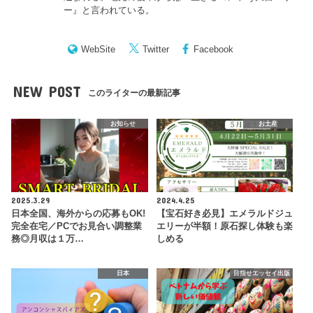
ー
』と言われている。
WebSite
Twitter
Facebook
NEW POST
このライターの最新記事
お知らせ
お土産
2025.3.29
2024.4.25
日本全国、海外からの応募もOK!
【宝石好き必見】エメラルドジュ
完全在宅／PCでお見合い調整業
エリーが半額！原石探し体験も楽
務◎月収は１万…
しめる
日本
目指せエッセイ出版