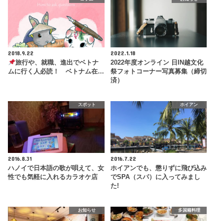
2018.9.22
2022.1.18
旅行や、就職、進出でベトナ
2022年度オンライン 日IN越文化
ムに行く人必読！ ベトナム在…
祭フォトコーナー写真募集（締切
済）
スポット
ホイアン
2016.8.31
2016.7.22
ハノイで日本語の歌が唄えて、女
ホイアンでも、懲りずに飛び込み
性でも気軽に入れるカラオケ店
でSPA（スパ）に入ってみまし
た!
お知らせ
多国籍料理