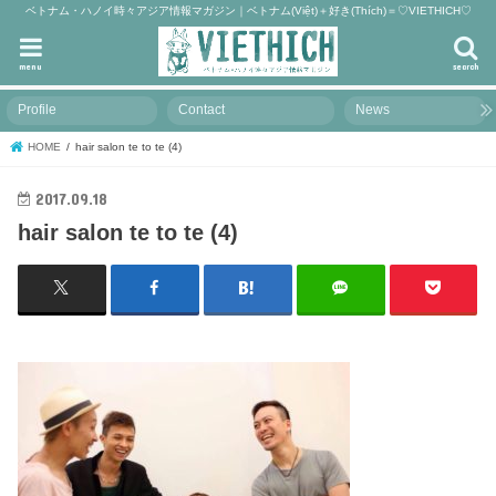
ベトナム・ハノイ時々アジア情報マガジン｜ベトナム(Việt)＋好き(Thích)＝♡VIETHICH♡
menu
search
Profile
Contact
News
HOME
hair salon te to te (4)
2017.09.18
hair salon te to te (4)