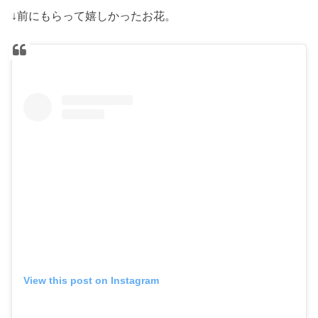
↓前にもらって嬉しかったお花。
View this post on Instagram