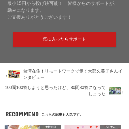
最小15円から投げ銭可能！ 皆様からのサポートが、
励みになります。
ご支援ありがとうございます！
気に入ったらサポート
台湾在住！リモートワークで働く大部久美子さんイ
ンタビュー
100問100答しようと思ったけど、80問80答になって
しまった
RECOMMEND
こちらの記事も人気です。
女性の日
ベトナム