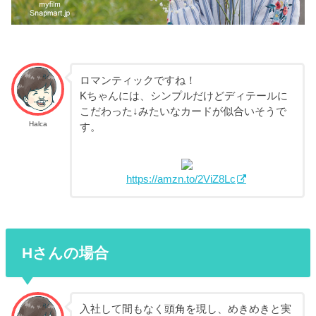
ロマンティックですね！
Kちゃんには、シンプルだけどディテールに
こだわった↓みたいなカードが似合いそうで
Halca
す。
https://amzn.to/2ViZ8Lc
Hさんの場合
入社して間もなく頭角を現し、めきめきと実