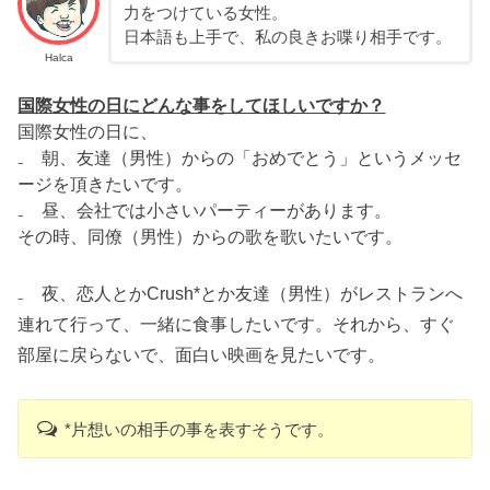
力をつけている女性。
日本語も上手で、私の良きお喋り相手です。
Halca
国際女性の日にどんな事をしてほしいですか？
国際女性の日に、
₋ 朝、友達（男性）からの「おめでとう」というメッセ
ージを頂きたいです。
₋ 昼、会社では小さいパーティーがあります。
その時、同僚（男性）からの歌を歌いたいです。
₋ 夜、恋人とかCrush*とか友達（男性）がレストランへ
連れて行って、一緒に食事したいです。それから、すぐ
部屋に戻らないで、面白い映画を見たいです。
*片想いの相手の事を表すそうです。