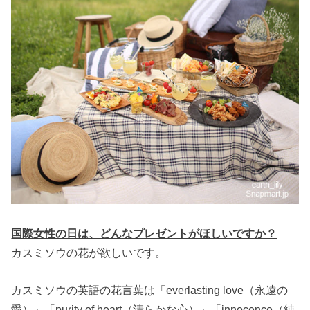
国際女性の日は、どんなプレゼントがほしいですか？
カスミソウの花が欲しいです。
カスミソウの英語の花言葉は「everlasting love（永遠の
愛）」「purity of heart（清らかな心）」「innocence（純