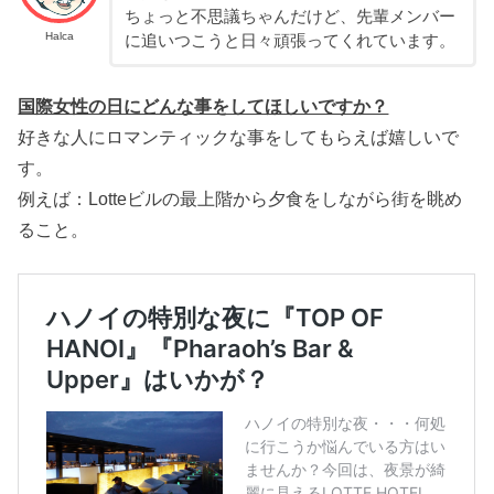
ちょっと不思議ちゃんだけど、先輩メンバー
Halca
に追いつこうと日々頑張ってくれています。
国際女性の日にどんな事をしてほしいですか？
好きな人にロマンティックな事をしてもらえば嬉しいで
す。
例えば：Lotteビルの最上階から夕食をしながら街を眺め
ること。