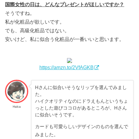
国際女性の日は、どんなプレゼントがほしいですか？
そうですね。
私が化粧品が欲しいです。
でも、高級化粧品ではない。
安いけど、私に似合う化粧品が一番いいと思います。
https://amzn.to/2VfAGKB
Hさんに似合いそうなリップを選んでみまし
た。
ハイクオリティなのにドラえもんというちょ
Halca
っとした遊びココロがあるところが、Hさん
に似合いそうです。
カードも可愛らしいデザインのものを選んで
みました。