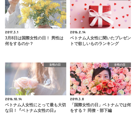
2017.3.1
2016.2.14
3月8日は国際女性の日！ 男性は
ベトナム人女性に聞いたプレゼン
何をするのか？
トで欲しいものランキング
女性の日
女性の日
2016.10.14
2019.3.8
ベトナム人女性にとって最も大切
「国際女性の日」ベトナムでは何
な日！『ベトナム女性の日』
をする？ 同僚・部下編