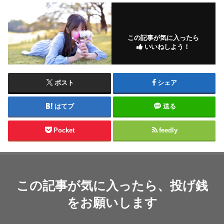
この記事が気に入ったら
いいねしよう！
ポスト
シェア
はてブ
送る
Pocket
feedly
この記事が気に入ったら、投げ銭
をお願いします