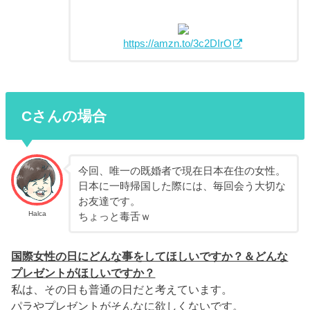
https://amzn.to/3c2DIrO
Cさんの場合
今回、唯一の既婚者で現在日本在住の女性。
日本に一時帰国した際には、毎回会う大切な
お友達です。
Halca
ちょっと毒舌ｗ
国際女性の日にどんな事をしてほしいですか？＆どんな
プレゼントがほしいですか？
私は、その日も普通の日だと考えています。
パラやプレゼントがそんなに欲しくないです。