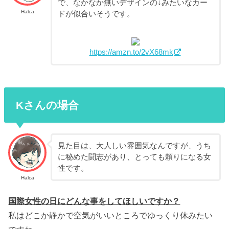
で、なかなか無いデザインの↓みたいなカー
Halca
ドが似合いそうです。
https://amzn.to/2vX68mk
Kさんの場合
見た目は、大人しい雰囲気なんですが、うち
に秘めた闘志があり、とっても頼りになる女
性です。
Halca
国際女性の日にどんな事をしてほしいですか？
私はどこか静かで空気がいいところでゆっくり休みたい