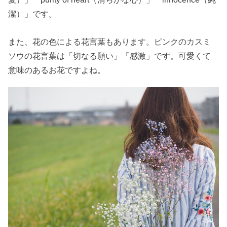
潔）」です。
また、花の色による花言葉もあります。ピンクのカスミ
ソウの花言葉は「切なる願い」「感激」です。可愛くて
意味のあるお花ですよね。