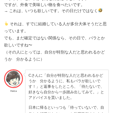
ですが、外食で美味しい物を食べたいです。
→ これは、いつも欲しいです。その日だけではなく
それは、すでに結婚している人が多分大体そうだと思
っています。
でも、まだ確定ではない関係なら、その日で、バラとか
欲しいですね〜
（その人にとっては、自分が特別な人だと思われるかど
うか 分かるように）
Cさんに「自分が特別な人だと思われるかど
うか 分かるように、私もバラが欲しいで
す！」と返事をしたところ、「待たないで、
Halca
好きなら自分から一歩踏み出してみて。」と
アドバイスを貰いました。
日本に帰るといっつも「待っていないで、自