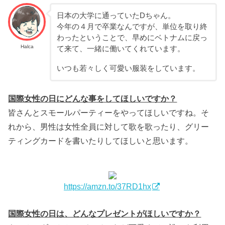
日本の大学に通っていたDちゃん。
今年の４月で卒業なんですが、単位を取り終
わったということで、早めにベトナムに戻っ
Halca
て来て、一緒に働いてくれています。
いつも若々しく可愛い服装をしています。
国際女性の日にどんな事をしてほしいですか？
皆さんとスモールパーティーをやってほしいですね。そ
れから、男性は女性全員に対して歌を歌ったり、グリー
ティングカードを書いたりしてほしいと思います。
https://amzn.to/37RD1hx
国際女性の日は、どんなプレゼントがほしいですか？