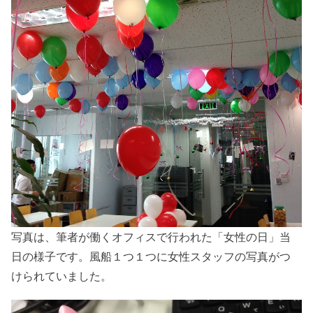
写真は、筆者が働くオフィスで行われた「女性の日」当
日の様子です。風船１つ１つに女性スタッフの写真がつ
けられていました。