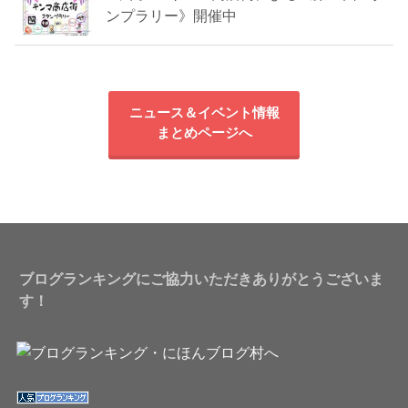
ンプラリー》開催中
ニュース＆イベント情報
まとめページへ
ブログランキングにご協力いただきありがとうございま
す！