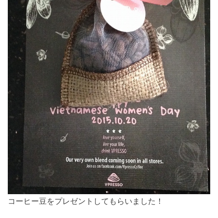
コーヒー豆をプレゼントしてもらいました！