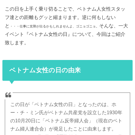
この日を上手く乗り切ることで、ベトナム人女性スタッ
フ達との距離もグッと縮まります。逆に何もしない
と
そんな、一大
・・・仕事に支障が出るかもしれませんよ、ゴニョゴニョ。
イベント『ベトナム女性の日』について、今回はご紹介
致します。
ベトナム女性の日の由来
この日が「ベトナム女性の日」となったのは、ホ
ー・チ・ミン氏がベトナム共産党を設立した1930年
の10月20日に「ベトナム反帝婦人会」（現在のベト
ナム婦人連合会）が発足したことに由来します。