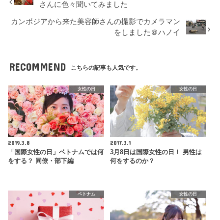
さんに色々聞いてみました
カンボジアから来た美容師さんの撮影でカメラマン
をしました＠ハノイ
RECOMMEND
こちらの記事も人気です。
女性の日
女性の日
2019.3.8
2017.3.1
「国際女性の日」ベトナムでは何
3月8日は国際女性の日！ 男性は
をする？ 同僚・部下編
何をするのか？
ベトナム
女性の日