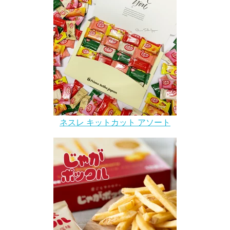
ネスレ キットカット アソート