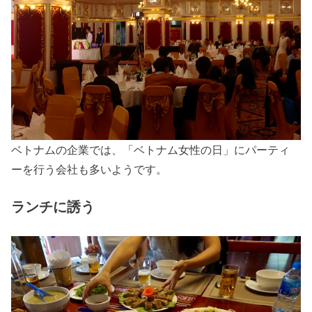
ベトナムの企業では、「ベトナム女性の日」にパーティ
ーを行う会社も多いようです。
ランチに誘う