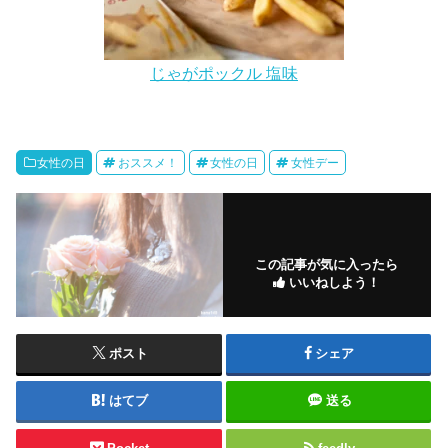
じゃがポックル 塩味
女性の日
おススメ！
女性の日
女性デー
この記事が気に入ったら
いいねしよう！
ポスト
シェア
はてブ
送る