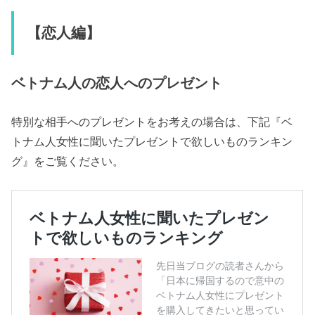
【恋人編】
ベトナム人の恋人へのプレゼント
特別な相手へのプレゼントをお考えの場合は、下記『ベ
トナム人女性に聞いたプレゼントで欲しいものランキン
グ』をご覧ください。