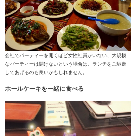
会社でパーティーを開くほど女性社員がいない、大規模
なパーティーは開けないという場合は、ランチをご馳走
してあげるのも良いかもしれません。
ホールケーキを一緒に食べる