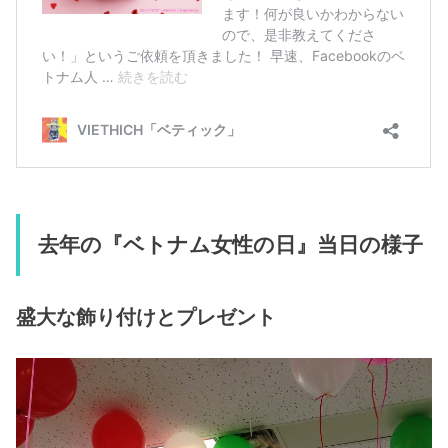
去年の『ベトナム女性の日』当日の様子
盛大な飾り付けとプレゼント