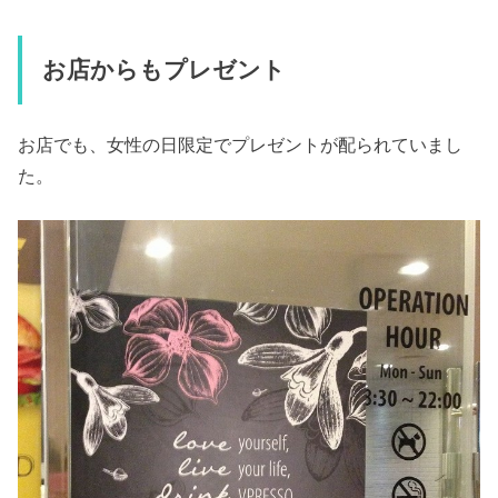
お店からもプレゼント
お店でも、女性の日限定でプレゼントが配られていまし
た。