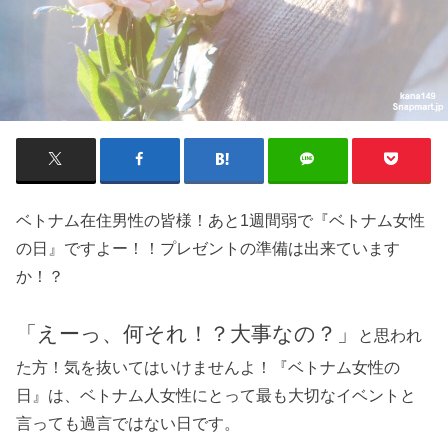
ベトナム在住男性の皆様！あと1週間弱で『ベトナム女性
の日』ですよー！！プレゼントの準備は出来ています
か！？
「えーっ、何それ！？大事なの？」
と思われ
た方！気を抜いてはいけませんよ！『ベトナム女性の
日』は、ベトナム人女性にとって最も大切なイベントと
言っても過言ではない日です。