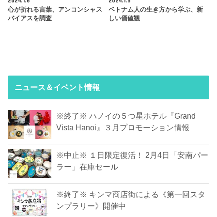
2024.1.6
2024.1.5
心が折れる言葉、アンコンシャス
ベトナム人の生き方から学ぶ、新
バイアスを調査
しい価値観
ニュース＆イベント情報
※終了※ ハノイの５つ星ホテル『Grand
Vista Hanoi』３月プロモーション情報
※中止※ １日限定復活！ 2月4日「安南パー
ラー」在庫セール
※終了※ キンマ商店街による《第一回スタ
ンプラリー》開催中