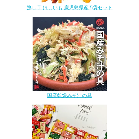
熟し芋 ほしいも 鹿児島県産 5袋セット
国産乾燥みそ汁の具