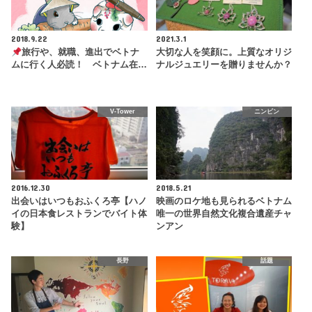
2018.9.22
2021.3.1
旅行や、就職、進出でベトナ
大切な人を笑顔に。上質なオリジ
ムに行く人必読！ ベトナム在…
ナルジュエリーを贈りませんか？
V-Tower
ニンビン
2016.12.30
2018.5.21
出会いはいつもおふくろ亭【ハノ
映画のロケ地も見られるベトナム
イの日本食レストランでバイト体
唯一の世界自然文化複合遺産チャ
験】
ンアン
長野
話題