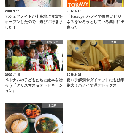
2018.9.12
2017.6.17
元シェアメイトが上高地に食堂を
『Toravy』ハノイで面白いビジ
オープンしたので、遊びに行きま
ネスをやろうとしている集団に出
した！
逢った！
お知らせ
美容
2023.11.10
2016.6.23
ベトナムの子どもたちに絵本を贈
夏バテ解消やダイエットにも効果
ろう『クリスマス＆テトドネーシ
絶大！ハノイで泥デトックス
ョン』
未分類