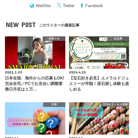
WebSite
Twitter
Facebook
NEW POST
このライターの最新記事
お知らせ
お土産
2025.3.29
2024.4.25
日本全国、海外からの応募もOK!
【宝石好き必見】エメラルドジュ
完全在宅／PCでお見合い調整業
エリーが半額！原石探し体験も楽
務◎月収は１万…
しめる
日本
目指せエッセイ出版