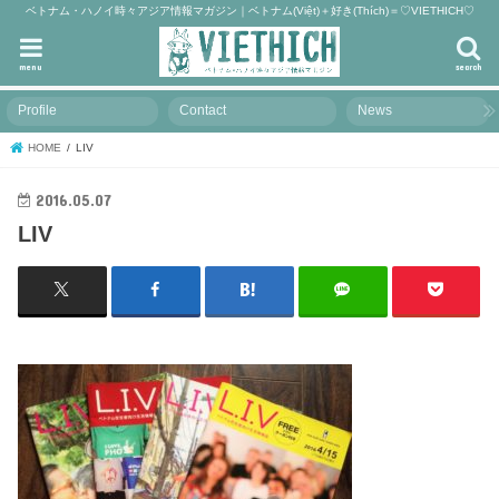
ベトナム・ハノイ時々アジア情報マガジン｜ベトナム(Việt)＋好き(Thích)＝♡VIETHICH♡
menu
search
Profile
Contact
News
HOME
LIV
2016.05.07
LIV