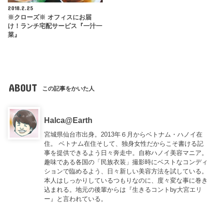
2018.2.25
※クローズ※ オフィスにお届
け！ランチ宅配サービス『一汁一
菜』
ABOUT
この記事をかいた人
Halca@Earth
宮城県仙台市出身。2013年６月からベトナム・ハノイ在
住。 ベトナム在住そして、独身女性だからこそ書ける記
事を提供できるよう日々奔走中。自称ハノイ美容マニア。
趣味である各国の「民族衣装」撮影時にベストなコンディ
ションで臨めるよう、日々新しい美容方法を試している。
本人はしっかりしているつもりなのに、度々変な事に巻き
込まれる。地元の後輩からは『
生きるコントby大宮エリ
ー
』と言われている。