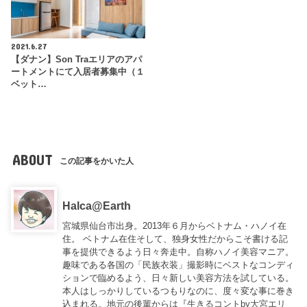
2021.6.27
【ダナン】Son Traエリアのアパ
ートメントにて入居者募集中（１
ベット…
ABOUT
この記事をかいた人
Halca@Earth
宮城県仙台市出身。2013年６月からベトナム・ハノイ在
住。 ベトナム在住そして、独身女性だからこそ書ける記
事を提供できるよう日々奔走中。自称ハノイ美容マニア。
趣味である各国の「民族衣装」撮影時にベストなコンディ
ションで臨めるよう、日々新しい美容方法を試している。
本人はしっかりしているつもりなのに、度々変な事に巻き
込まれる。地元の後輩からは『
生きるコントby大宮エリ