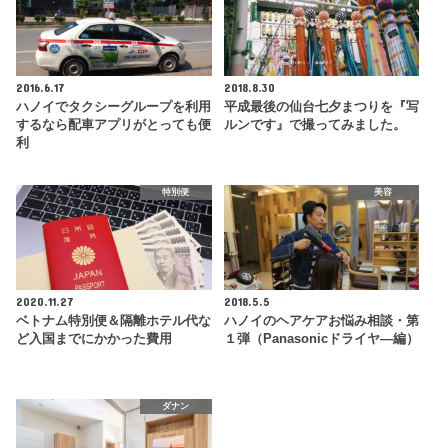
2016.6.17
2018.8.30
ハノイでタクシーグループを利用
平成最後の仙台七夕まつりを『写
するなら配車アプリがとっても便
ルンです』で撮ってみました。
利
特別便
美容
2020.11.27
2018.5.5
ベトナム特別便＆隔離ホテル代な
ハノイのヘアケアお悩み相談・第
ど入国までにかかった費用
１弾（Panasonicドライヤ―編）
ダナン