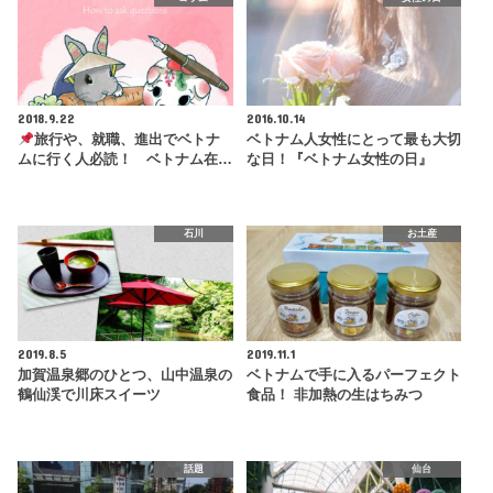
2018.9.22
2016.10.14
旅行や、就職、進出でベトナ
ベトナム人女性にとって最も大切
ムに行く人必読！ ベトナム在…
な日！『ベトナム女性の日』
石川
お土産
2019.8.5
2019.11.1
加賀温泉郷のひとつ、山中温泉の
ベトナムで手に入るパーフェクト
鶴仙渓で川床スイーツ
食品！ 非加熱の生はちみつ
話題
仙台