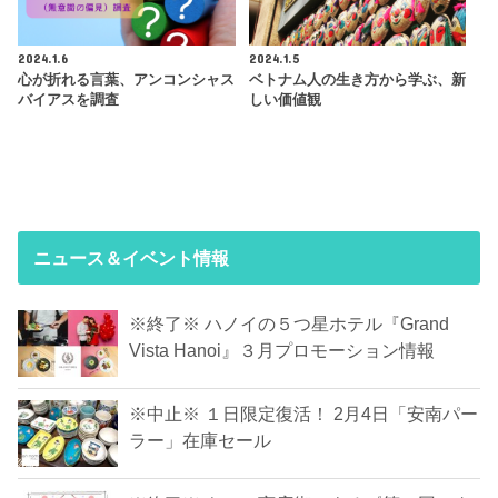
2024.1.6
2024.1.5
心が折れる言葉、アンコンシャス
ベトナム人の生き方から学ぶ、新
バイアスを調査
しい価値観
ニュース＆イベント情報
※終了※ ハノイの５つ星ホテル『Grand
Vista Hanoi』３月プロモーション情報
※中止※ １日限定復活！ 2月4日「安南パー
ラー」在庫セール