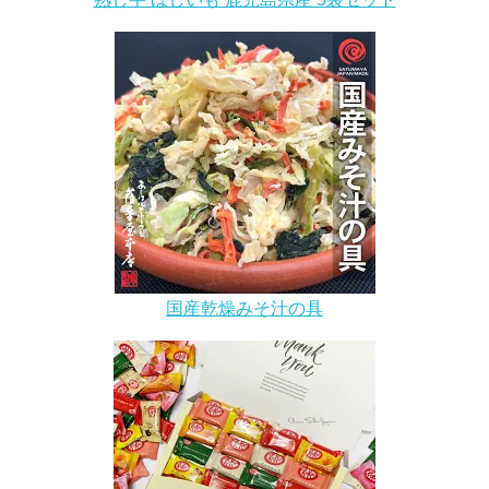
国産乾燥みそ汁の具