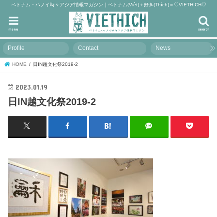
ベトナム・ハノイ時々アジア情報マガジン｜ベトナム(Việt)＋好き(Thích)＝♡VIETHICH♡
menu
search
Profile
Contact
News
HOME
日IN越文化祭2019-2
2023.01.19
日IN越文化祭2019-2