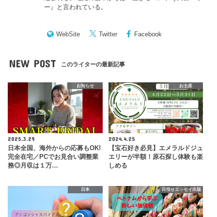
ー
』と言われている。
WebSite
Twitter
Facebook
NEW POST
このライターの最新記事
お知らせ
お土産
2025.3.29
2024.4.25
日本全国、海外からの応募もOK!
【宝石好き必見】エメラルドジュ
完全在宅／PCでお見合い調整業
エリーが半額！原石探し体験も楽
務◎月収は１万…
しめる
日本
目指せエッセイ出版