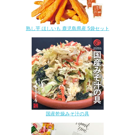
熟し芋 ほしいも 鹿児島県産 5袋セット
国産乾燥みそ汁の具