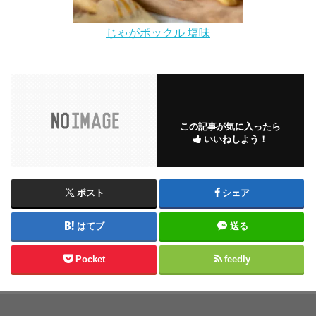
じゃがポックル 塩味
この記事が気に入ったら
いいねしよう！
ポスト
シェア
はてブ
送る
Pocket
feedly