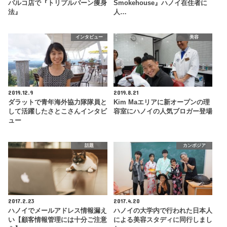
パルコ店で『トリプルバーン痩身
Smokehouse』ハノイ在住者に
法』
人…
インタビュー
美容
2019.12.9
2019.8.21
ダラットで青年海外協力隊隊員と
Kim Maエリアに新オープンの理
して活躍したさとこさんインタビ
容室にハノイの人気ブロガー登場
ュー
話題
カンボジア
2017.2.23
2017.4.20
ハノイでメールアドレス情報漏え
ハノイの大学内で行われた日本人
い【顧客情報管理には十分ご注意
による美容スタディに同行しまし