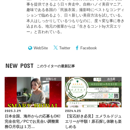
事を提供できるよう日々奔走中。自称ハノイ美容マニア。
趣味である各国の「民族衣装」撮影時にベストなコンディ
ションで臨めるよう、日々新しい美容方法を試している。
本人はしっかりしているつもりなのに、度々変な事に巻き
込まれる。地元の後輩からは『
生きるコントby大宮エリ
ー
』と言われている。
WebSite
Twitter
Facebook
NEW POST
このライターの最新記事
お知らせ
お土産
2025.3.29
2024.4.25
日本全国、海外からの応募もOK!
【宝石好き必見】エメラルドジュ
完全在宅／PCでお見合い調整業
エリーが半額！原石探し体験も楽
務◎月収は１万…
しめる