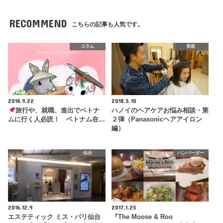
RECOMMEND
こちらの記事も人気です。
コラム
美容
2018.9.22
2018.5.10
旅行や、就職、進出でベトナ
ハノイのヘアケアお悩み相談・第
ムに行く人必読！ ベトナム在…
２弾（Panasonicヘアアイロン
編）
仙台
ハンバーガー
2016.12.9
2017.1.25
エステティック ミス・パリ仙台
『The Moose & Roo