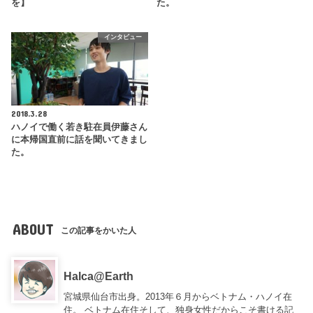
を】
た。
インタビュー
2018.3.28
ハノイで働く若き駐在員伊藤さん
に本帰国直前に話を聞いてきまし
た。
ABOUT
この記事をかいた人
Halca@Earth
宮城県仙台市出身。2013年６月からベトナム・ハノイ在
住。 ベトナム在住そして、独身女性だからこそ書ける記