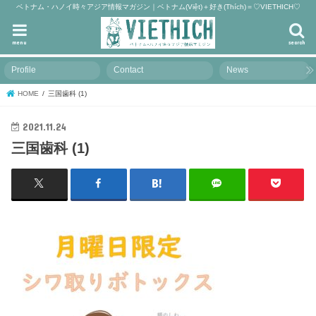
ベトナム・ハノイ時々アジア情報マガジン｜ベトナム(Việt)＋好き(Thích)＝♡VIETHICH♡
menu
search
Profile
Contact
News
HOME
三国歯科 (1)
2021.11.24
三国歯科 (1)