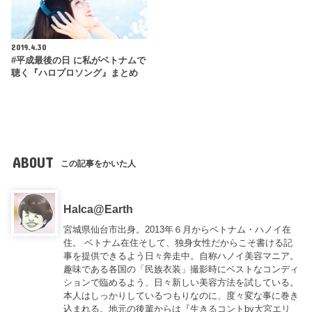
2019.4.30
#平成最後の日 に私がベトナムで
聴く『ハロプロソング』まとめ
ABOUT
この記事をかいた人
Halca@Earth
宮城県仙台市出身。2013年６月からベトナム・ハノイ在
住。 ベトナム在住そして、独身女性だからこそ書ける記
事を提供できるよう日々奔走中。自称ハノイ美容マニア。
趣味である各国の「民族衣装」撮影時にベストなコンディ
ションで臨めるよう、日々新しい美容方法を試している。
本人はしっかりしているつもりなのに、度々変な事に巻き
込まれる。地元の後輩からは『
生きるコントby大宮エリ