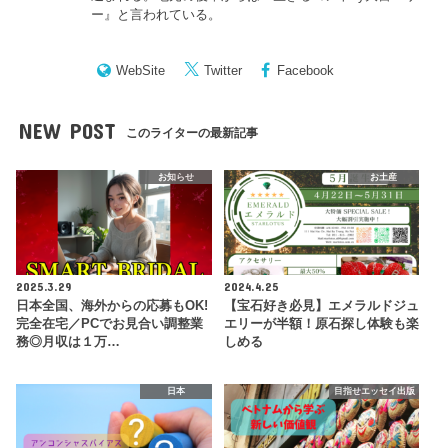
ー
』と言われている。
WebSite
Twitter
Facebook
NEW POST
このライターの最新記事
お知らせ
お土産
2025.3.29
2024.4.25
日本全国、海外からの応募もOK!
【宝石好き必見】エメラルドジュ
完全在宅／PCでお見合い調整業
エリーが半額！原石探し体験も楽
務◎月収は１万…
しめる
日本
目指せエッセイ出版