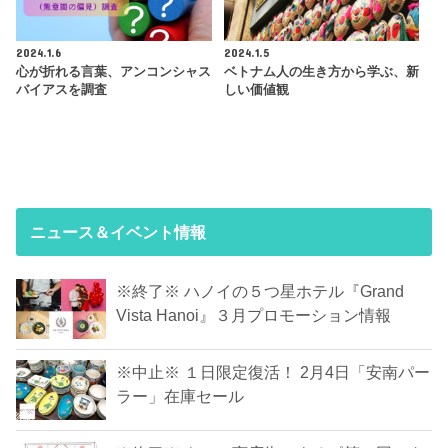
2024.1.6
2024.1.5
心が折れる言葉、アンコンシャス
ベトナム人の生き方から学ぶ、新
バイアスを調査
しい価値観
ニュース＆イベント情報
※終了※ ハノイの５つ星ホテル『Grand
Vista Hanoi』３月プロモーション情報
※中止※ １日限定復活！ 2月4日「安南パー
ラー」在庫セール