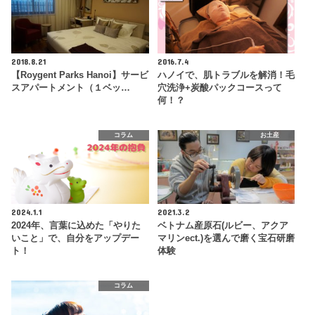
2018.8.21
2016.7.4
【Roygent Parks Hanoi】サービ
ハノイで、肌トラブルを解消！毛
スアパートメント（１ベッ…
穴洗浄+炭酸パックコースって
何！？
コラム
お土産
2024.1.1
2021.3.2
2024年、言葉に込めた「やりた
ベトナム産原石(ルビー、アクア
いこと」で、自分をアップデー
マリンect.)を選んで磨く宝石研磨
ト！
体験
コラム