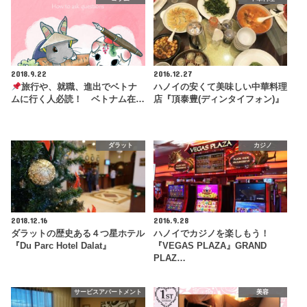
2018.9.22
2016.12.27
旅行や、就職、進出でベトナ
ハノイの安くて美味しい中華料理
ムに行く人必読！ ベトナム在…
店『頂泰豊(ディンタイフォン)』
ダラット
カジノ
2018.12.16
2016.9.28
ダラットの歴史ある４つ星ホテル
ハノイでカジノを楽しもう！
『Du Parc Hotel Dalat』
『VEGAS PLAZA』GRAND
PLAZ…
サービスアパートメント
美容