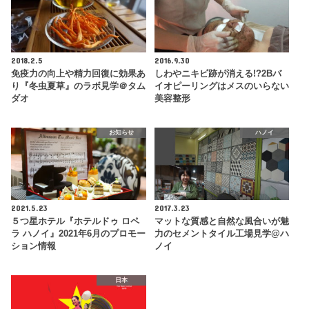
2018.2.5
2016.9.30
免疫力の向上や精力回復に効果あ
しわやニキビ跡が消える!?2Bバ
り『冬虫夏草』のラボ見学＠タム
イオピーリングはメスのいらない
ダオ
美容整形
お知らせ
ハノイ
2021.5.23
2017.3.23
５つ星ホテル『ホテルドゥ ロペ
マットな質感と自然な風合いが魅
ラ ハノイ』2021年6月のプロモー
力のセメントタイル工場見学@ハ
ション情報
ノイ
日本