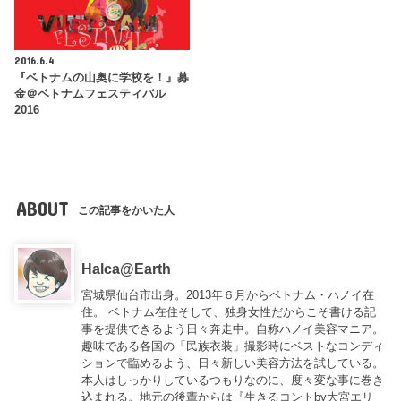
2016.6.4
『ベトナムの山奥に学校を！』募
金＠ベトナムフェスティバル
2016
ABOUT
この記事をかいた人
Halca@Earth
宮城県仙台市出身。2013年６月からベトナム・ハノイ在
住。 ベトナム在住そして、独身女性だからこそ書ける記
事を提供できるよう日々奔走中。自称ハノイ美容マニア。
趣味である各国の「民族衣装」撮影時にベストなコンディ
ションで臨めるよう、日々新しい美容方法を試している。
本人はしっかりしているつもりなのに、度々変な事に巻き
込まれる。地元の後輩からは『
生きるコントby大宮エリ