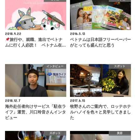
2018.9.22
2016.5.13
旅行や、就職、進出でベトナ
ベトナムは日本語フリーペーパー
ムに行く人必読！ ベトナム在…
がとっても盛んだと思う
インタビュー
スポット
2018.12.7
2017.6.15
海外赴任者向けサービス「駐在ラ
牧野さんのご案内で、ロッテホテ
イフ」運営、川口玲音さんインタ
ルハノイを色々と見学してきまし
ビュー
た
スポット
美容