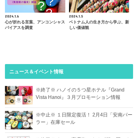
2024.1.6
2024.1.5
心が折れる言葉、アンコンシャス
ベトナム人の生き方から学ぶ、新
バイアスを調査
しい価値観
ニュース＆イベント情報
※終了※ ハノイの５つ星ホテル『Grand
Vista Hanoi』３月プロモーション情報
※中止※ １日限定復活！ 2月4日「安南パー
ラー」在庫セール