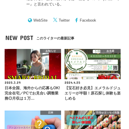
ー
』と言われている。
WebSite
Twitter
Facebook
NEW POST
このライターの最新記事
お知らせ
お土産
2025.3.29
2024.4.25
日本全国、海外からの応募もOK!
【宝石好き必見】エメラルドジュ
完全在宅／PCでお見合い調整業
エリーが半額！原石探し体験も楽
務◎月収は１万…
しめる
日本
目指せエッセイ出版