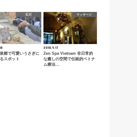
石川
マッサージ
18
2018.9.17
泉郷で可愛いうさぎに
Zen Spa Vietnam 非日常的
るスポット
な癒しの空間で伝統的ベトナ
ム療法…