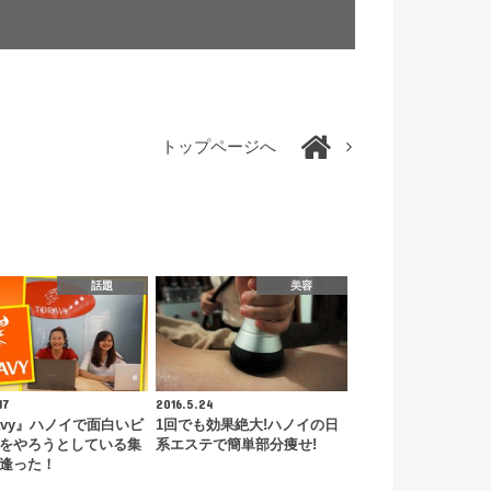
トップページへ
話題
美容
17
2016.5.24
ravy』ハノイで面白いビ
1回でも効果絶大!ハノイの日
をやろうとしている集
系エステで簡単部分痩せ!
逢った！