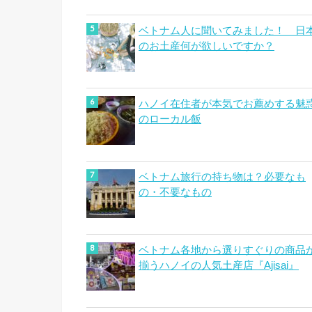
ベトナム人に聞いてみました！ 日
のお土産何が欲しいですか？
ハノイ在住者が本気でお薦めする魅
のローカル飯
ベトナム旅行の持ち物は？必要なも
の・不要なもの
ベトナム各地から選りすぐりの商品
揃うハノイの人気土産店『Ajisai』