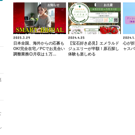
お知らせ
お土産
モ
2025.3.29
2024.4.25
2024.1.
日本全国、海外からの応募も
【宝石好き必見】エメラルド
心が折
OK!完全在宅／PCでお見合い
ジュエリーが半額！原石探し
ャスバ
調整業務◎月収は１万…
体験も楽しめる
第
な
レ