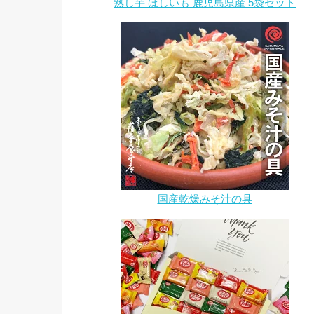
熟し芋 ほしいも 鹿児島県産 5袋セット
国産乾燥みそ汁の具