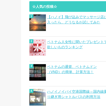
☆人気の投稿☆
【ハノイ】飛び込みでマッサージ店
入ったら、どうなるか試してみた
ベトナム人女性に聞いたプレゼント
欲しいものランキング
ベトナムの通貨、ベトナムドン
（VND）の簡単、計算方法！
ハノイノイバイ空港国際線⇔国内線
り継ぎ用シャトルバスの利用方法