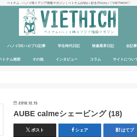
ベトナム・ハノイ時々アジア情報マガジン｜ベトナム(Việt)＋好き(Thích)＝♡VIETHICH♡
ハノイDEハロプロ記事
学生時代日記
映像業界日記
全記
け
ジ
ア
郊観光
ト
ベトナム料理
多国籍料理
ハンバーガー
カフェ
中華料理
日本食
ラーメン
デリバリーサービス
パブ／バー
ベトナム南部
その他
インタビュー
コラム
サイトについ
ニャチャン
ホーチミン
フーコック
日本
韓国
シンガポール
タイ
カンボジア
マレーシア
オーストラリア
イタリア
パリ
パラオ
目指せエッセイ出版
サイトマップ
運営者＆メン
お問い合わせ
料金表
PR記事制作依
プライバシー
メディア掲載
2018.12.15
AUBE calmeシェービング (18)
ポスト
シェア
はてブ