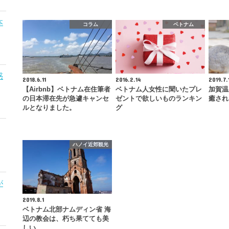
本
コラム
ベトナム
惑
2018.6.11
2016.2.14
2019.7.
【Airbnb】ベトナム在住筆者
ベトナム人女性に聞いたプレ
加賀温
の日本滞在先が急遽キャンセ
ゼントで欲しいものランキン
癒され
ルとなりました。
グ
ハノイ近郊観光
が
2019.8.1
ベトナム北部ナムディン省 海
辺の教会は、朽ち果てても美
しい。