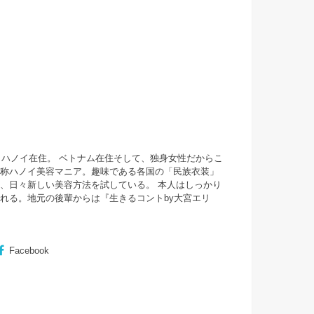
・ハノイ在住。 ベトナム在住そして、独身女性だからこ
自称ハノイ美容マニア。趣味である各国の「民族衣装」
、日々新しい美容方法を試している。 本人はしっかり
まれる。地元の後輩からは『
生きるコントby大宮エリ
Facebook