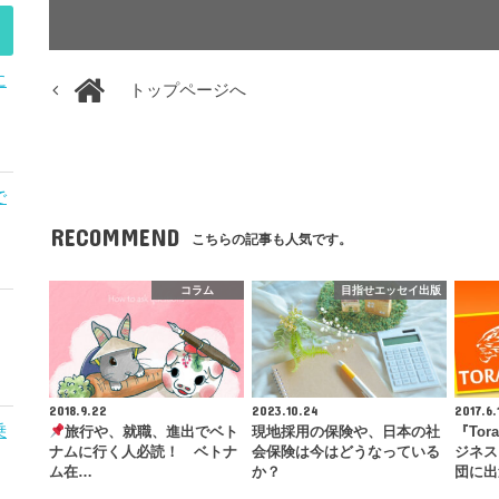
に
トップページへ
で
RECOMMEND
こちらの記事も人気です。
コラム
目指せエッセイ出版
2018.9.22
2023.10.24
2017.6.
乗
旅行や、就職、進出でベト
現地採用の保険や、日本の社
『To
ナムに行く人必読！ ベトナ
会保険は今はどうなっている
ジネス
ム在…
か？
団に出