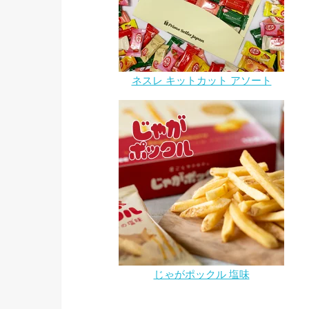
ネスレ キットカット アソート
じゃがポックル 塩味