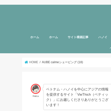
ホーム
ホーム
サイト構築記事
ハノイ
旅行者向
美容
グルメ
話題
スポット
お土産
マッサー
ヘルスケ
女性向け
子育て
HOTTAB
ハノイ近
アプリ
アンケー
支援
HOME
AUBE calmeシェービング (18)
ベトナム・ハノイを中心にアジアの情報
を提供するサイト「VieThich（ベティッ
Halca
ク）」にお越しくださりありがとうござ
います！