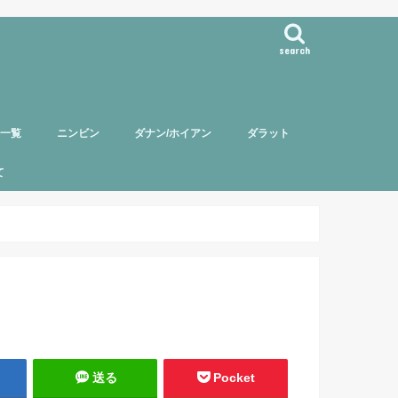
search
事一覧
ニンビン
ダナン/ホイアン
ダラット
て
バー紹介
頼について
ポリシー
送る
Pocket